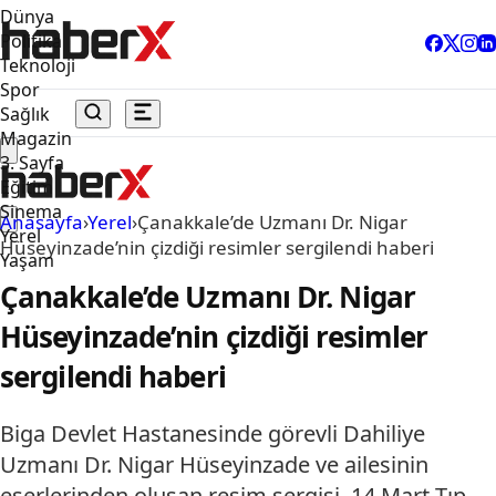
Dünya
Politika
Teknoloji
Spor
Sağlık
Magazin
3. Sayfa
Eğitim
Sinema
Anasayfa
›
Yerel
›
Çanakkale’de Uzmanı Dr. Nigar
Yerel
Hüseyinzade’nin çizdiği resimler sergilendi haberi
Yaşam
Çanakkale’de Uzmanı Dr. Nigar
Hüseyinzade’nin çizdiği resimler
sergilendi haberi
Biga Devlet Hastanesinde görevli Dahiliye
Uzmanı Dr. Nigar Hüseyinzade ve ailesinin
eserlerinden oluşan resim sergisi, 14 Mart Tıp