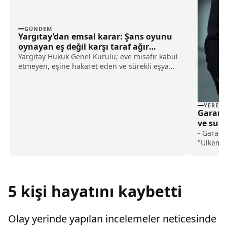
GÜNDEM
Yargıtay’dan emsal karar: Şans oyunu
oynayan eş değil karşı taraf ağır
kusurlu sayıldı
Yargıtay Hukuk Genel Kurulu; eve misafir kabul
etmeyen, eşine hakaret eden ve sürekli eşya
değiştirerek masraf çıkaran kadını ağır kusurlu
sayarak, kadının eşine tazminat ödemesine
karar verdi.
YEREL
Garanti
ve su g
notunu
- Garan
"Ülkemiz
katkıda 
gelecek 
5 kişi hayatını kaybetti
Olay yerinde yapılan incelemeler neticesinde