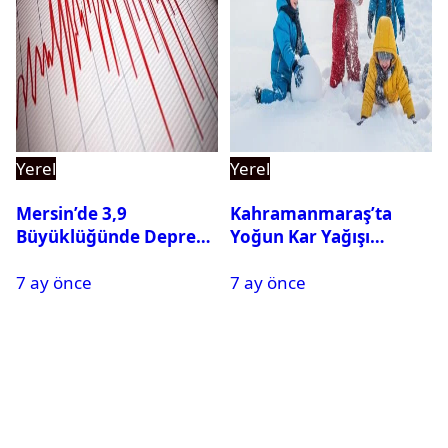
Yerel
Yerel
Mersin’de 3,9
Kahramanmaraş’ta
Büyüklüğünde Deprem
Yoğun Kar Yağışı
Oldu
Nedeniyle Okullar Yarın
7 ay önce
7 ay önce
Tatil