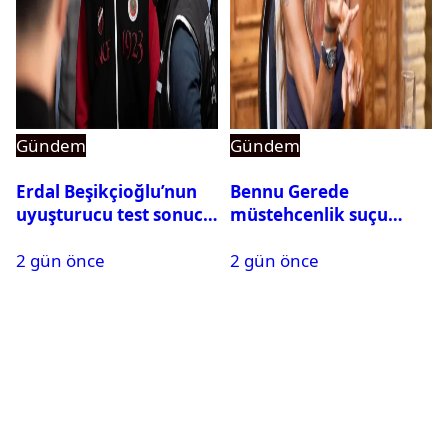
Gündem
Gündem
Erdal Beşikçioğlu’nun
Bennu Gerede
uyuşturucu test sonucu
müstehcenlik suçu
belli oldu
kapsamında gözaltına
2 gün önce
2 gün önce
alındı