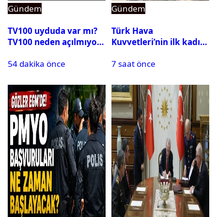
Gündem
Gündem
TV100 uyduda var mı?
Türk Hava
TV100 neden açılmıyor?
Kuvvetleri’nin ilk kadın
generali Özlem
54 dakika önce
7 saat önce
Karapınar hakkında
dikkat çeken detay
ortaya çıktı