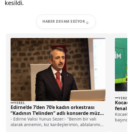
kesildi.
HABER DEVAM EDIYOR
YEREL
Kocaeli
YEREL
Edirne’de 7’den 70’e kadın orkestrası
fenala
“Kadının T’elinden” adlı konserde müzik
durdur
Kocaeli'
şöleni yaşattı haberi
- Edirne Valisi Yunus Sezer:- "Benim bir vali
başında 
olarak annemin, kız kardeşlerimin, ablalarımın
yolcunu
üzerimde emeği vardır, eşimin üzerimde emeği
kaydedil