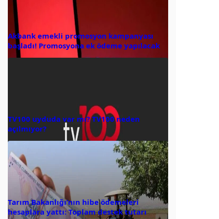
Akbank emekli promosyon kampanyası
başladı! Promosyona ek ödeme yapılacak
TV100 uyduda var mı? TV100 neden
açılmıyor?
Tarım Bakanlığı’nın hibe ödemeleri
hesaplara yattı: Toplam destek tutarı