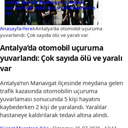
Hradec Kralove Beşiktaş maçı öncesi
kadrolar belli oldu! İşte Siyah-Beyazlıların
11’i
Anasayfa
›
Yerel
›
Antalya’da otomobil uçuruma
yuvarlandı: Çok sayıda ölü ve yaralı var
Antalya’da otomobil uçuruma
yuvarlandı: Çok sayıda ölü ve yaralı
var
Antalya’nın Manavgat ilçesinde meydana gelen
trafik kazasında otomobilin uçuruma
yuvarlaması sonucunda 5 kişi hayatını
kaybederken 2 kişi de yaralandı. Yaralılar
hastaneye kaldırılarak tedavi altına alındı.