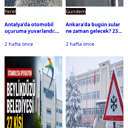
Yerel
Gündem
Antalya’da otomobil
Ankara’da bugün sular
uçuruma yuvarlandı:
ne zaman gelecek? 23
Çok sayıda ölü ve yaralı
Temmuz 2026 ilçe ilçe
2 hafta önce
2 hafta önce
var
su kesintisi sorgulama