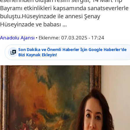
Bayramı etkinlikleri kapsamında sanatseverlerle
buluştu.Hüseyinzade ile annesi Şenay
Hüseyinzade ve babası ...
Anadolu Ajansı
•
Eklenme:
07.03.2025 - 17:24
Son Dakika ve Önemli Haberler İçin Google Haberler'de
Bizi Kaynak Ekleyin!