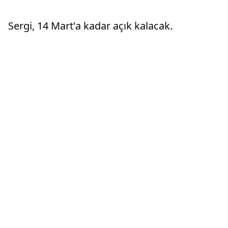
ve her zaman desteği vardır"
J 0270 p
M.Y'nin d
Sergi, 14 Mart'a kadar açık kalacak.