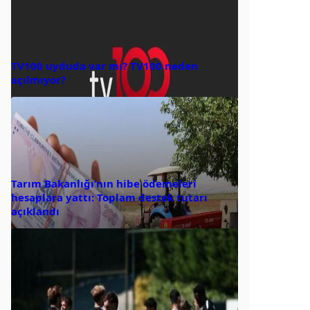
TV100 uyduda var mı? TV100 neden
açılmıyor?
Tarım Bakanlığı’nın hibe ödemeleri
hesaplara yattı: Toplam destek tutarı
açıklandı