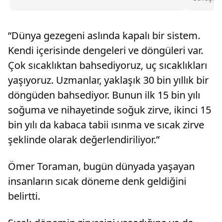
Doğu, Orta Asya ve Afrika gibi bölgeler başta
edildi.Ye
olmak üzere birçok gelişmekte olan ülkeler ile
denizde 
dünya ekonomisi arasında bir köprü rolü
döneme a
görmektedir"- "(Bu merkezin) OECD'nin
“Dünya gezegeni aslında kapalı bir sistem.
mayını b
çalışmalarının gelecek yıllarda daha da
gelişmesini ve küresel iş birliklerine katkı
Kendi içerisinde dengeleri ve döngüleri var.
sağlamasını diliyorum"
Çok sıcaklıktan bahsediyoruz, uç sıcaklıkları
yaşıyoruz. Uzmanlar, yaklaşık 30 bin yıllık bir
döngüden bahsediyor. Bunun ilk 15 bin yılı
soğuma ve nihayetinde soğuk zirve, ikinci 15
bin yılı da kabaca tabii ısınma ve sıcak zirve
şeklinde olarak değerlendiriliyor.”
Ömer Toraman, bugün dünyada yaşayan
insanların sıcak döneme denk geldiğini
belirtti.