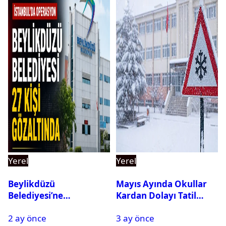
Yerel
Yerel
Beylikdüzü
Mayıs Ayında Okullar
Belediyesi’ne
Kardan Dolayı Tatil
Operasyon: 27 Kişi
Edildi
2 ay önce
3 ay önce
Gözaltına Alındı