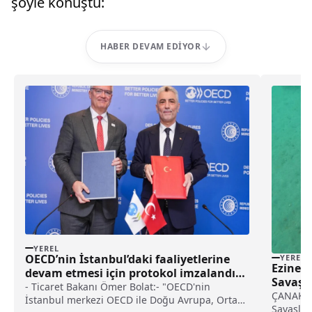
şöyle konuştu:
HABER DEVAM EDIYOR
YEREL
OECD’nin İstanbul’daki faaliyetlerine
YEREL
Ezine i
devam etmesi için protokol imzalandı
Savaşla
haberi
- Ticaret Bakanı Ömer Bolat:- "OECD'nin
mayını 
ÇANAKKAL
İstanbul merkezi OECD ile Doğu Avrupa, Orta
Savaşlar