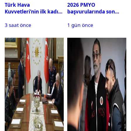
Türk Hava
2026 PMYO
Kuvvetleri’nin ilk kadın
başvurularında son
generali Özlem
durum ne?
3 saat önce
1 gün önce
Karapınar hakkında
dikkat çeken detay
ortaya çıktı