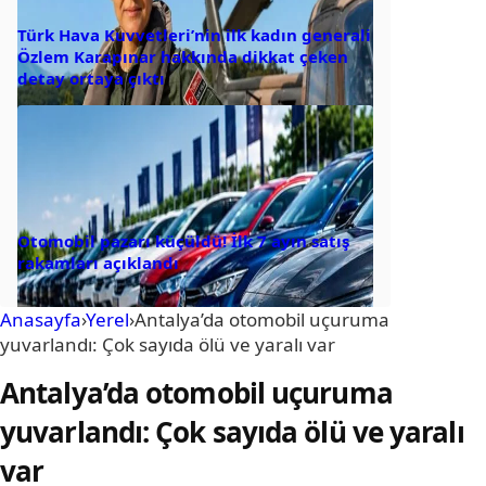
Türk Hava Kuvvetleri’nin ilk kadın generali
Özlem Karapınar hakkında dikkat çeken
detay ortaya çıktı
Otomobil pazarı küçüldü! İlk 7 ayın satış
rakamları açıklandı
Anasayfa
›
Yerel
›
Antalya’da otomobil uçuruma
yuvarlandı: Çok sayıda ölü ve yaralı var
Antalya’da otomobil uçuruma
yuvarlandı: Çok sayıda ölü ve yaralı
var