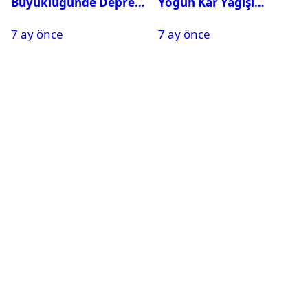
Büyüklüğünde Deprem
Yoğun Kar Yağışı
Oldu
Nedeniyle Okullar Yarın
7 ay önce
7 ay önce
Tatil