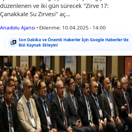
düzenlenen ve iki gün sürecek "Zirve 17:
Çanakkale Su Zirvesi" aç...
Anadolu Ajansı
•
Eklenme:
10.04.2025 - 14:00
Son Dakika ve Önemli Haberler İçin Google Haberler'de
Bizi Kaynak Ekleyin!