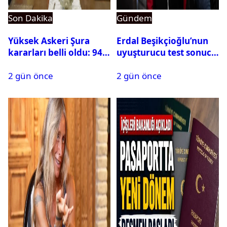
Son Dakika
Gündem
Yüksek Askeri Şura
Erdal Beşikçioğlu’nun
kararları belli oldu: 94
uyuşturucu test sonucu
isim terfi etti
belli oldu
2 gün önce
2 gün önce