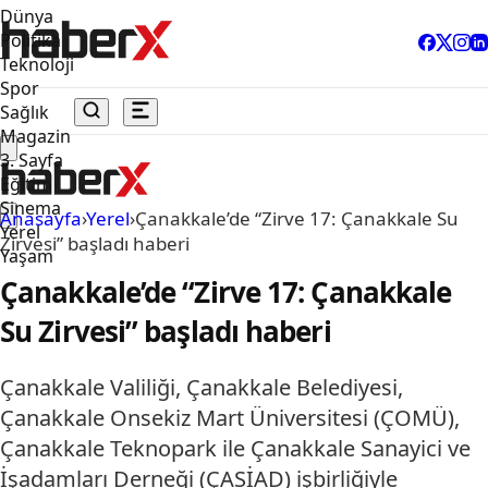
Dünya
Politika
Teknoloji
Spor
Sağlık
Magazin
3. Sayfa
Eğitim
Sinema
Anasayfa
›
Yerel
›
Çanakkale’de “Zirve 17: Çanakkale Su
Yerel
Zirvesi” başladı haberi
Yaşam
Çanakkale’de “Zirve 17: Çanakkale
Su Zirvesi” başladı haberi
Çanakkale Valiliği, Çanakkale Belediyesi,
Çanakkale Onsekiz Mart Üniversitesi (ÇOMÜ),
Çanakkale Teknopark ile Çanakkale Sanayici ve
İşadamları Derneği (ÇASİAD) işbirliğiyle