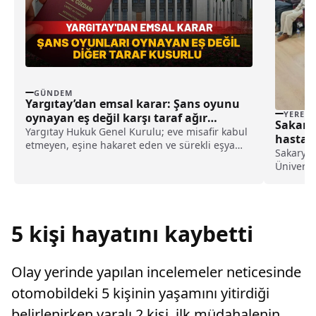
GÜNDEM
Yargıtay’dan emsal karar: Şans oyunu
YEREL
oynayan eş değil karşı taraf ağır
Sakarya’
kusurlu sayıldı
Yargıtay Hukuk Genel Kurulu; eve misafir kabul
hastalı
etmeyen, eşine hakaret eden ve sürekli eşya
haberi
Sakarya İ
değiştirerek masraf çıkaran kadını ağır kusurlu
Üniversit
sayarak, kadının eşine tazminat ödemesine
yönelik 
karar verdi.
Mısır Ar
konferan
arıcılık s
5 kişi hayatını kaybetti
Olay yerinde yapılan incelemeler neticesinde
otomobildeki 5 kişinin yaşamını yitirdiği
belirlenirken yaralı 2 kişi, ilk müdahalenin