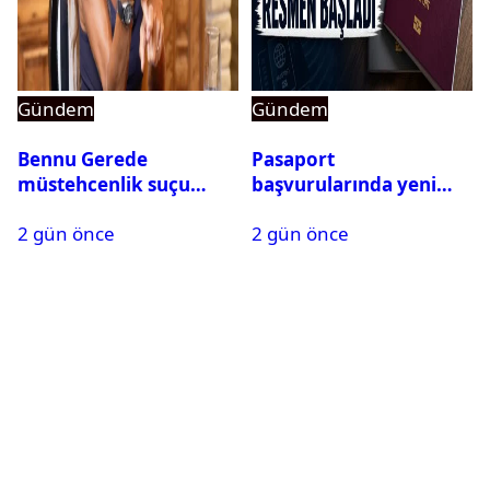
Gündem
Gündem
Bennu Gerede
Pasaport
müstehcenlik suçu
başvurularında yeni
kapsamında gözaltına
dönem başladı
2 gün önce
2 gün önce
alındı