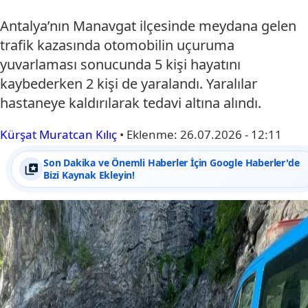
Antalya’nın Manavgat ilçesinde meydana gelen
trafik kazasında otomobilin uçuruma
yuvarlaması sonucunda 5 kişi hayatını
kaybederken 2 kişi de yaralandı. Yaralılar
hastaneye kaldırılarak tedavi altına alındı.
Kürşat Muratcan Kılıç
•
Eklenme:
26.07.2026 - 12:11
Son Dakika ve Önemli Haberler İçin Google Haberler'de
Bizi Kaynak Ekleyin!