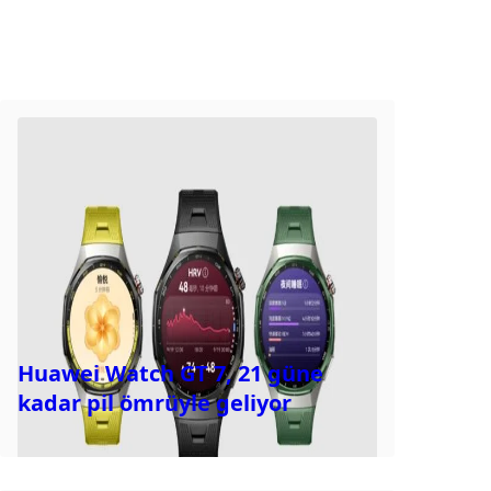
Huawei Watch GT 7, 21 güne
kadar pil ömrüyle geliyor