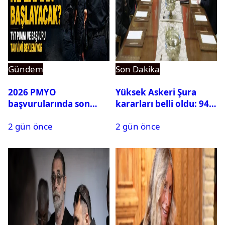
Gündem
Son Dakika
2026 PMYO
Yüksek Askeri Şura
başvurularında son
kararları belli oldu: 94
durum ne?
isim terfi etti
2 gün önce
2 gün önce