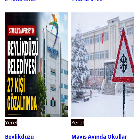
Yerel
Yerel
Beylikdüzü
Mayıs Ayında Okullar