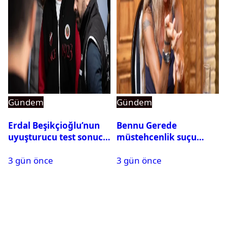
Gündem
Gündem
Erdal Beşikçioğlu’nun
Bennu Gerede
uyuşturucu test sonucu
müstehcenlik suçu
belli oldu
kapsamında gözaltına
3 gün önce
3 gün önce
alındı