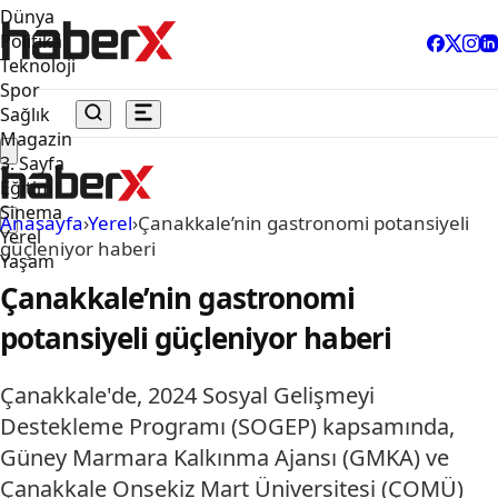
Dünya
Politika
Teknoloji
Spor
Sağlık
Magazin
3. Sayfa
Eğitim
Sinema
Anasayfa
›
Yerel
›
Çanakkale’nin gastronomi potansiyeli
Yerel
güçleniyor haberi
Yaşam
Çanakkale’nin gastronomi
potansiyeli güçleniyor haberi
Çanakkale'de, 2024 Sosyal Gelişmeyi
Destekleme Programı (SOGEP) kapsamında,
Güney Marmara Kalkınma Ajansı (GMKA) ve
Çanakkale Onsekiz Mart Üniversitesi (ÇOMÜ)