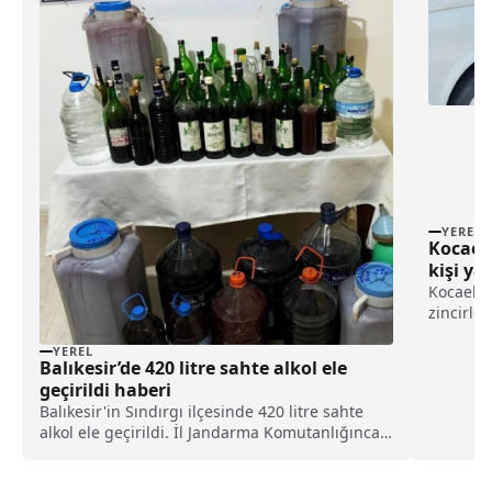
YEREL
Kocaeli
kişi ya
Kocaeli'
zincirlem
yaraland
YEREL
Caddesi 
Balıkesir’de 420 litre sahte alkol ele
çarpıştı
geçirildi haberi
kaza yeri
Balıkesir'in Sındırgı ilçesinde 420 litre sahte
alkol ele geçirildi. İl Jandarma Komutanlığınca
kaçak ve sahte alkol satışı ile kullanımının
önlenmesine yönelik yapılan çalışmalar