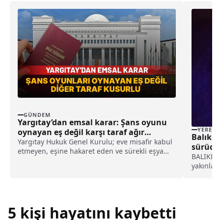
GÜNDEM
Yargıtay’dan emsal karar: Şans oyunu
YEREL
oynayan eş değil karşı taraf ağır
Balıke
kusurlu sayıldı
Yargıtay Hukuk Genel Kurulu; eve misafir kabul
sürücü
etmeyen, eşine hakaret eden ve sürekli eşya
BALIKESİR
değiştirerek masraf çıkaran kadını ağır kusurlu
yakınlar
sayarak, kadının eşine tazminat ödemesine
yaralandı
karar verdi.
kamyon,
çıkarak 
ihbarı üz
5 kişi hayatını kaybetti