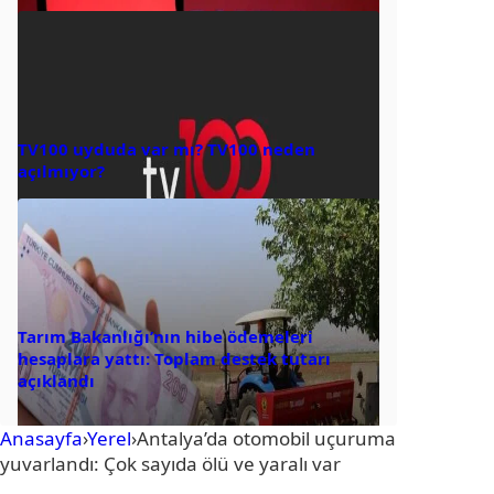
TV100 uyduda var mı? TV100 neden
açılmıyor?
Tarım Bakanlığı’nın hibe ödemeleri
hesaplara yattı: Toplam destek tutarı
açıklandı
Anasayfa
›
Yerel
›
Antalya’da otomobil uçuruma
yuvarlandı: Çok sayıda ölü ve yaralı var