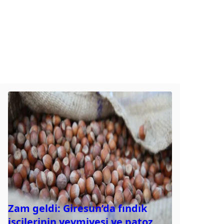
Zam geldi: Giresun’da fındık
işçilerinin yevmiyesi ve patoz