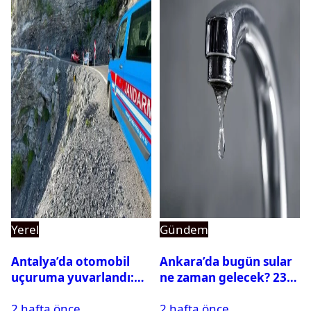
Yerel
Gündem
Antalya’da otomobil
Ankara’da bugün sular
uçuruma yuvarlandı:
ne zaman gelecek? 23
Çok sayıda ölü ve yaralı
Temmuz 2026 ilçe ilçe
2 hafta önce
2 hafta önce
var
su kesintisi sorgulama