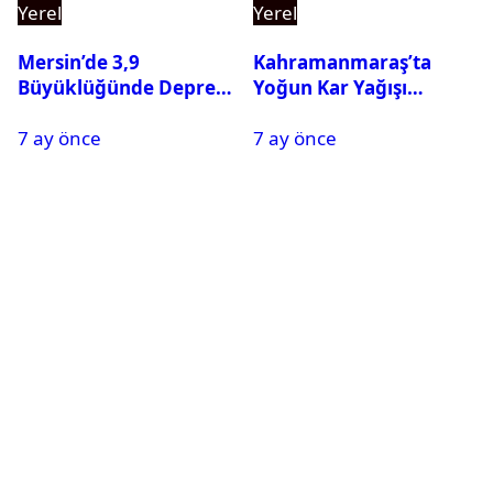
Yerel
Yerel
Mersin’de 3,9
Kahramanmaraş’ta
Büyüklüğünde Deprem
Yoğun Kar Yağışı
Oldu
Nedeniyle Okullar Yarın
7 ay önce
7 ay önce
Tatil