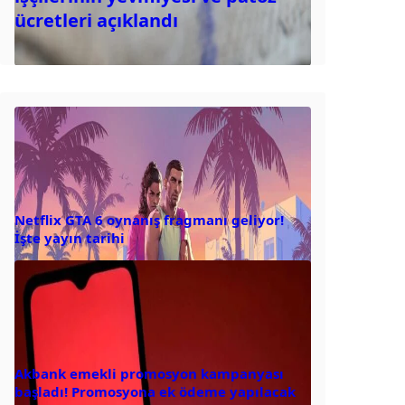
ücretleri açıklandı
Netflix GTA 6 oynanış fragmanı geliyor!
İşte yayın tarihi
Akbank emekli promosyon kampanyası
başladı! Promosyona ek ödeme yapılacak