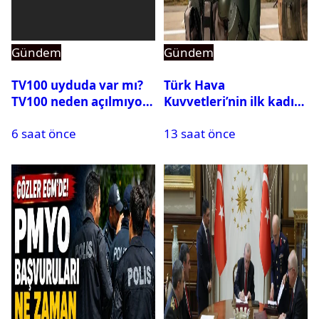
Gündem
Gündem
TV100 uyduda var mı?
Türk Hava
TV100 neden açılmıyor?
Kuvvetleri’nin ilk kadın
generali Özlem
6 saat önce
13 saat önce
Karapınar hakkında
dikkat çeken detay
ortaya çıktı