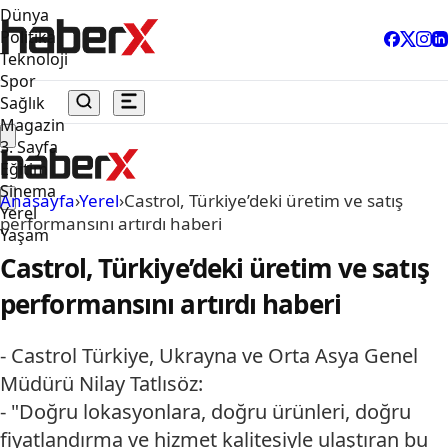
Dünya
Politika
Teknoloji
Spor
Sağlık
Magazin
3. Sayfa
Eğitim
Sinema
Anasayfa
›
Yerel
›
Castrol, Türkiye’deki üretim ve satış
Yerel
performansını artırdı haberi
Yaşam
Castrol, Türkiye’deki üretim ve satış
performansını artırdı haberi
- Castrol Türkiye, Ukrayna ve Orta Asya Genel
Müdürü Nilay Tatlısöz:
- "Doğru lokasyonlara, doğru ürünleri, doğru
fiyatlandırma ve hizmet kalitesiyle ulaştıran bu