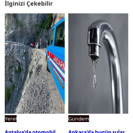
İlginizi Çekebilir
Yerel
Gündem
Antalya’da otomobil
Ankara’da bugün sular