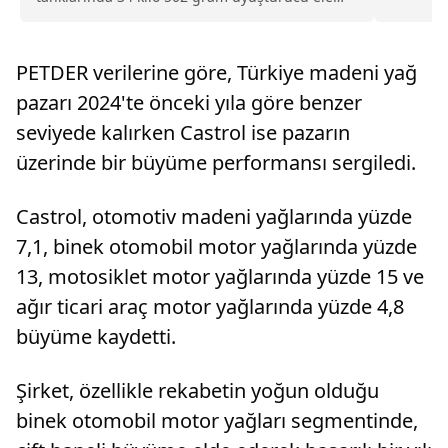
geçirildi.Edirne Gümrük Muhafaza, Kaçakçılık
törenle 
ve İstihbarat Müdürlüğü ekipleri
hastalık
Yunanistan'dan Türkiye'ye giriş yapmak üzere
Şerif Paş
PETDER verilerine göre, Türkiye madeni yağ
Pazarkule Sın...
pazarı 2024'te önceki yıla göre benzer
seviyede kalırken Castrol ise pazarın
üzerinde bir büyüme performansı sergiledi.
Castrol, otomotiv madeni yağlarında yüzde
7,1, binek otomobil motor yağlarında yüzde
13, motosiklet motor yağlarında yüzde 15 ve
ağır ticari araç motor yağlarında yüzde 4,8
büyüme kaydetti.
Şirket, özellikle rekabetin yoğun olduğu
binek otomobil motor yağları segmentinde,