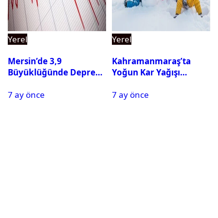
Yerel
Yerel
Mersin’de 3,9
Kahramanmaraş’ta
Büyüklüğünde Deprem
Yoğun Kar Yağışı
Oldu
Nedeniyle Okullar Yarın
7 ay önce
7 ay önce
Tatil