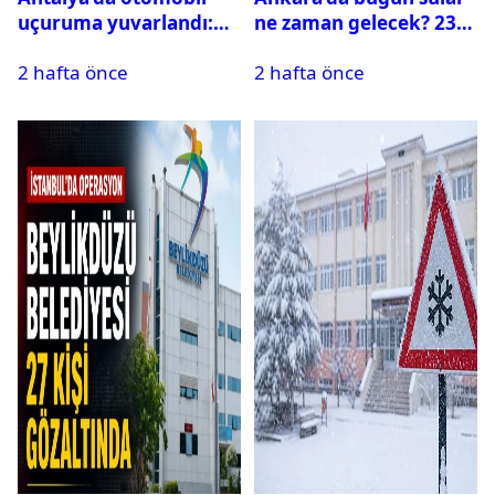
uçuruma yuvarlandı:
ne zaman gelecek? 23
Çok sayıda ölü ve yaralı
Temmuz 2026 ilçe ilçe
2 hafta önce
2 hafta önce
var
su kesintisi sorgulama