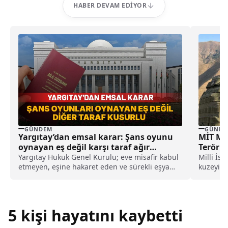
HABER DEVAM EDIYOR
GÜNDEM
GÜNDE
Yargıtay’dan emsal karar: Şans oyunu
MİT Mü
oynayan eş değil karşı taraf ağır
Teröris
kusurlu sayıldı
Yargıtay Hukuk Genel Kurulu; eve misafir kabul
Milli İst
etmeyen, eşine hakaret eden ve sürekli eşya
kuzeyin
değiştirerek masraf çıkaran kadını ağır kusurlu
gerçekle
sayarak, kadının eşine tazminat ödemesine
PYD/YPG'y
karar verdi.
5 kişi hayatını kaybetti