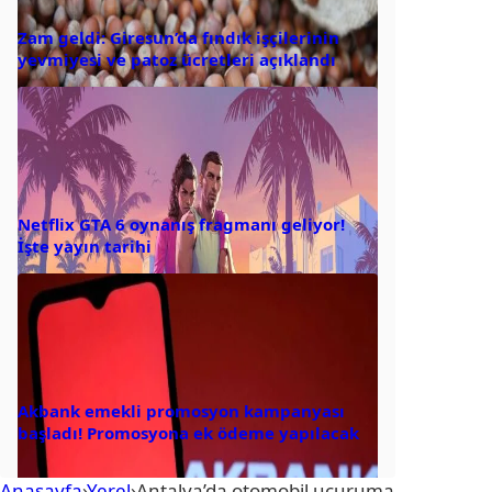
Zam geldi: Giresun’da fındık işçilerinin
yevmiyesi ve patoz ücretleri açıklandı
Netflix GTA 6 oynanış fragmanı geliyor!
İşte yayın tarihi
Akbank emekli promosyon kampanyası
başladı! Promosyona ek ödeme yapılacak
Anasayfa
›
Yerel
›
Antalya’da otomobil uçuruma