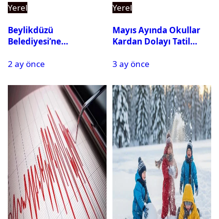
Yerel
Yerel
Beylikdüzü
Mayıs Ayında Okullar
Belediyesi’ne
Kardan Dolayı Tatil
Operasyon: 27 Kişi
Edildi
2 ay önce
3 ay önce
Gözaltına Alındı