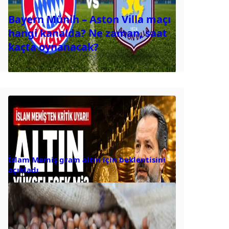
Bayern Münih – Aston Villa maçı
hangi kanalda? Ne zaman, saat
kaçta oynanacak?
İslam Memiş gram altın için beklentisini
açıkladı