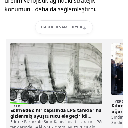
üretim ve lojistik ağındaki stratejik
konumunu daha da sağlamlaştırdı.
HABER DEVAM EDIYOR
YEREL
Kıbrıs
YEREL
Edirne’de sınır kapısında LPG tanklarına
uğurla
gizlenmiş uyuşturucu ele geçirildi
Sındırgı
haberi
Edirne Pazarkule Sınır Kapısı'nda bir aracın LPG
Sındırgı
tanklarında 34 kilo 502 gram uyuşturucu ele
Cevdet K