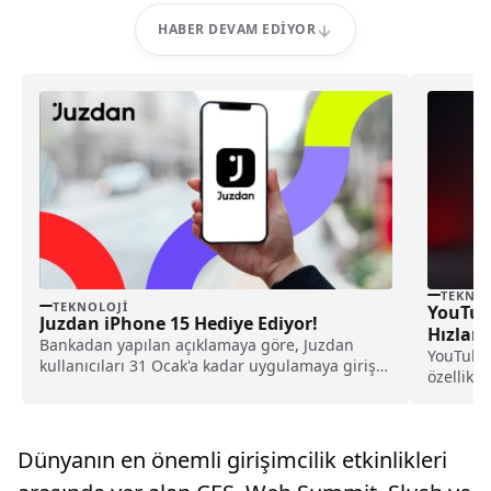
HABER DEVAM EDIYOR
TEKNOL
TEKNOLOJI
YouTub
Juzdan iPhone 15 Hediye Ediyor!
Hızland
Bankadan yapılan açıklamaya göre, Juzdan
YouTube,
kullanıcıları 31 Ocak'a kadar uygulamaya giriş
özellikl
yaparak her gün...
ayarı, y
yapay ze
kullanıc
Dünyanın en önemli girişimcilik etkinlikleri