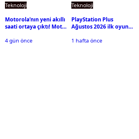
Teknoloji
Teknoloji
Motorola’nın yeni akıllı
PlayStation Plus
saati ortaya çıktı! Moto
Ağustos 2026 ilk oyunu
Watch Ultra ilk kez
belli oldu
4 gün önce
1 hafta önce
görüntülendi