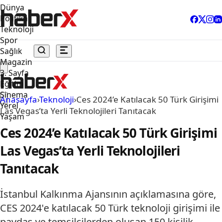
Dünya
Politika
Teknoloji
Spor
Sağlık
Magazin
3. Sayfa
Eğitim
Sinema
Anasayfa
›
Teknoloji
›
Ces 2024’e Katılacak 50 Türk Girişimi
Yerel
Las Vegas’ta Yerli Teknolojileri Tanıtacak
Yaşam
Ces 2024’e Katılacak 50 Türk Girişimi
Las Vegas’ta Yerli Teknolojileri
Tanıtacak
İstanbul Kalkınma Ajansının açıklamasına göre,
CES 2024'e katılacak 50 Türk teknoloji girişimi ile
paydaş ve temsilcilerden oluşan 150 kişilik