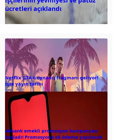
işçilerinin yevmiyesi ve patoz
ücretleri açıklandı
Netflix GTA 6 oynanış fragmanı geliyor!
İşte yayın tarihi
Akbank emekli promosyon kampanyası
başladı! Promosyona ek ödeme yapılacak