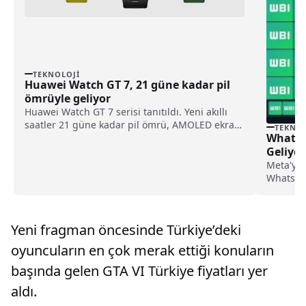
TEKNOLOJI
Huawei Watch GT 7, 21 güne kadar pil
ömrüyle geliyor
Huawei Watch GT 7 serisi tanıtıldı. Yeni akıllı
saatler 21 güne kadar pil ömrü, AMOLED ekran,
TEKNOL
WhatsAp
EKG, GPS ve gelişmiş spor özellikleri sunuyor.
Geliyor
Meta'ya 
WhatsApp
yeni bir 
Yeni fragman öncesinde Türkiye’deki
oyuncuların en çok merak ettiği konuların
başında gelen GTA VI Türkiye fiyatları yer
aldı.