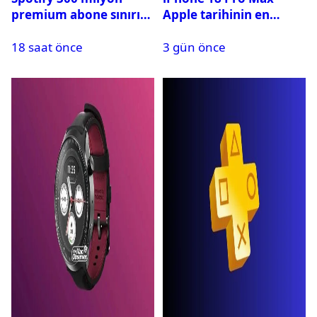
premium abone sınırını
Apple tarihinin en
aştı
pahalı iPhone’u olabilir
18 saat önce
3 gün önce