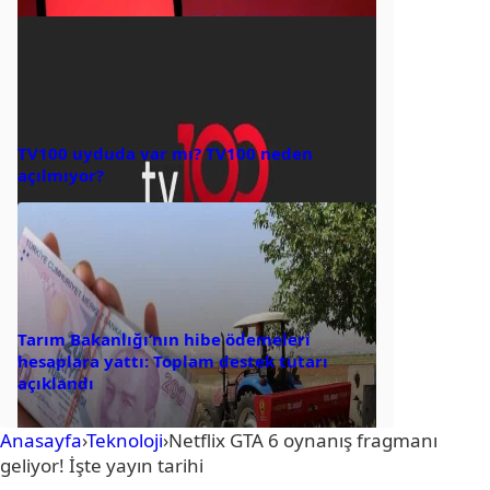
TV100 uyduda var mı? TV100 neden
açılmıyor?
Tarım Bakanlığı’nın hibe ödemeleri
hesaplara yattı: Toplam destek tutarı
açıklandı
Anasayfa
›
Teknoloji
›
Netflix GTA 6 oynanış fragmanı
geliyor! İşte yayın tarihi