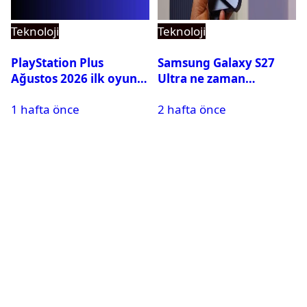
Teknoloji
Teknoloji
PlayStation Plus
Samsung Galaxy S27
Ağustos 2026 ilk oyunu
Ultra ne zaman
belli oldu
çıkacak? Özellikleri ve
1 hafta önce
2 hafta önce
çıkış tarihi belli oldu
mu?