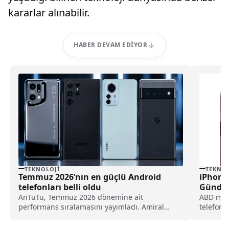
kararlar alınabilir.
HABER DEVAM EDIYOR
TEKNOLOJI
TEKNOL
Temmuz 2026’nın en güçlü Android
iPhone 
telefonları belli oldu
Gündemd
AnTuTu, Temmuz 2026 dönemine ait
ABD merke
performans sıralamasını yayımladı. Amiral
telefonu 
gemisi ve üst-orta segment Android
telefonların yer aldığı listede Qualcomm