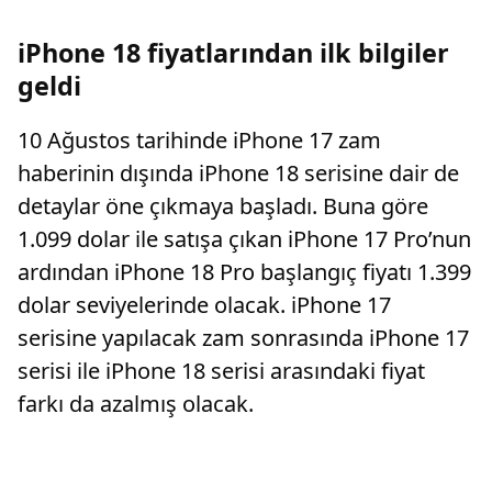
işlemcili modeller zirvedeki yerini korurken,
Honor dikkat çeken yükselişiyle öne çıktı. İşte
iPhone 18 fiyatlarından ilk bilgiler
Temmuz 2026'nın en güçlü Android
telefonları...
geldi
10 Ağustos tarihinde iPhone 17 zam
haberinin dışında iPhone 18 serisine dair de
detaylar öne çıkmaya başladı. Buna göre
1.099 dolar ile satışa çıkan iPhone 17 Pro’nun
ardından iPhone 18 Pro başlangıç fiyatı 1.399
dolar seviyelerinde olacak. iPhone 17
serisine yapılacak zam sonrasında iPhone 17
serisi ile iPhone 18 serisi arasındaki fiyat
farkı da azalmış olacak.