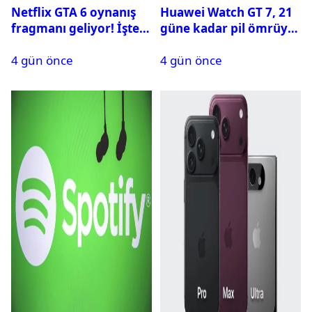
Netflix GTA 6 oynanış
Huawei Watch GT 7, 21
fragmanı geliyor! İşte
güne kadar pil ömrüyle
yayın tarihi
geliyor
4 gün önce
4 gün önce