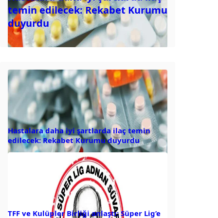
temin edilecek: Rekabet Kurumu
duyurdu
Hastalara daha iyi şartlarda ilaç temin
edilecek: Rekabet Kurumu duyurdu
TFF ve Kulüpler Birliği anlaştı: Süper Lig’e