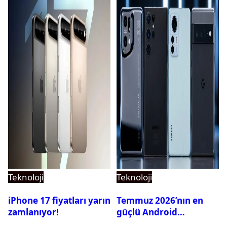
Teknoloji
Teknoloji
iPhone 17 fiyatları yarın
Temmuz 2026’nın en
zamlanıyor!
güçlü Android
telefonları belli oldu