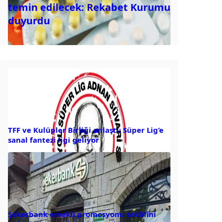
temin edilecek: Rekabet Kurumu
duyurdu
TFF ve Kulüpler Birliği anlaştı: Süper Lig’e
sanal fantezi ligi geliyor
Şekerbank emekli promosyonu teklifini