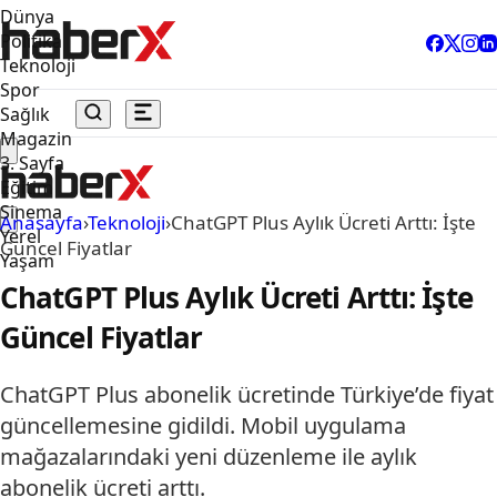
Dünya
Politika
Teknoloji
Spor
Sağlık
Magazin
3. Sayfa
Eğitim
Sinema
Anasayfa
›
Teknoloji
›
ChatGPT Plus Aylık Ücreti Arttı: İşte
Yerel
Güncel Fiyatlar
Yaşam
ChatGPT Plus Aylık Ücreti Arttı: İşte
Güncel Fiyatlar
ChatGPT Plus abonelik ücretinde Türkiye’de fiyat
güncellemesine gidildi. Mobil uygulama
mağazalarındaki yeni düzenleme ile aylık
abonelik ücreti arttı.