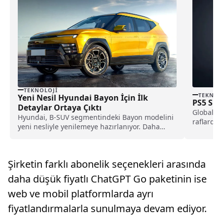
TEKNOLOJI
TEKNOL
Yeni Nesil Hyundai Bayon İçin İlk
PS5 Sli
Detaylar Ortaya Çıktı
Global l
Hyundai, B-SUV segmentindeki Bayon modelini
raflardak
yeni nesliyle yenilemeye hazırlanıyor. Daha
modeline
belirgin crossover tasarımı aracın sunacağı
özellikler belli oldu.
Şirketin farklı abonelik seçenekleri arasında
daha düşük fiyatlı ChatGPT Go paketinin ise
web ve mobil platformlarda ayrı
fiyatlandırmalarla sunulmaya devam ediyor.