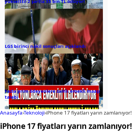
yükseltti! 2 şartla 35 bin TL ödüyor!
LGS birinci nakil sonuçları açıklandı
Fazla prim ödeyenlere zamlı emekli maaşı
talebi
Anasayfa
›
Teknoloji
›
iPhone 17 fiyatları yarın zamlanıyor!
iPhone 17 fiyatları yarın zamlanıyor!