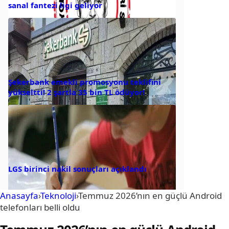
sanal fantezi ligi geliyor
Şekerbank emekli promosyonu teklifini
yükseltti! 2 şartla 35 bin TL ödüyor!
LGS birinci nakil sonuçları açıklandı
Anasayfa
›
Teknoloji
›
Temmuz 2026’nın en güçlü Android
telefonları belli oldu