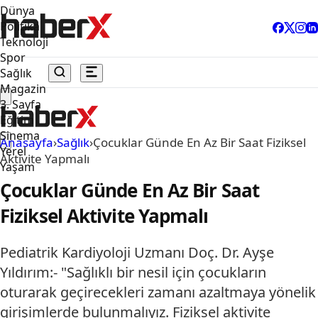
Dünya
Politika
Teknoloji
Spor
Sağlık
Magazin
3. Sayfa
Eğitim
Sinema
Anasayfa
›
Sağlık
›
Çocuklar Günde En Az Bir Saat Fiziksel
Yerel
Aktivite Yapmalı
Yaşam
Çocuklar Günde En Az Bir Saat
Fiziksel Aktivite Yapmalı
Pediatrik Kardiyoloji Uzmanı Doç. Dr. Ayşe
Yıldırım:- "Sağlıklı bir nesil için çocukların
oturarak geçirecekleri zamanı azaltmaya yönelik
girişimlerde bulunmalıyız. Fiziksel aktivite