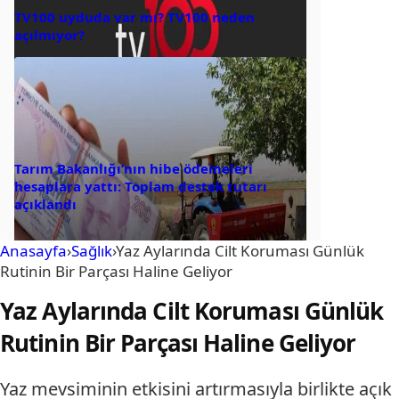
TV100 uyduda var mı? TV100 neden
açılmıyor?
Tarım Bakanlığı’nın hibe ödemeleri
hesaplara yattı: Toplam destek tutarı
açıklandı
Anasayfa
›
Sağlık
›
Yaz Aylarında Cilt Koruması Günlük
Rutinin Bir Parçası Haline Geliyor
Yaz Aylarında Cilt Koruması Günlük
Rutinin Bir Parçası Haline Geliyor
Yaz mevsiminin etkisini artırmasıyla birlikte açık