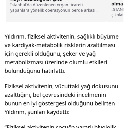
olmadığ
İstanbul'da düzenlenen organ ticareti
İSTANBUL
yapanlara yönelik operasyonun perde arkası
çikolata
ortaya çıktı. Yasadışı böbrek nakli...
Dondurma
Yıldırım, fiziksel aktivitenin, sağlıklı büyüme
ve kardiyak-metabolik risklerin azaltılması
için gerekli olduğunu, şeker ve yağ
metabolizması üzerinde olumlu etkileri
bulunduğunu hatırlattı.
Fiziksel aktivitenin, vücuttaki yağ dokusunu
azalttığını, bel çevresindeki incelmenin
bunun en iyi göstergesi olduğunu belirten
Yıldırım, şunları kaydetti:
“Fiziksel aktivitenin çocuğa yararlı biyolojik