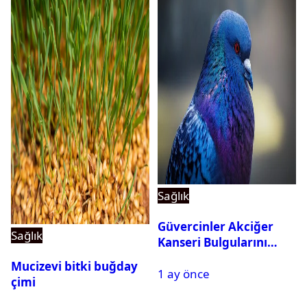
Sağlık
Güvercinler Akciğer
Sağlık
Kanseri Bulgularını
Tanıyabiliyor
Mucizevi bitki buğday
1 ay önce
çimi