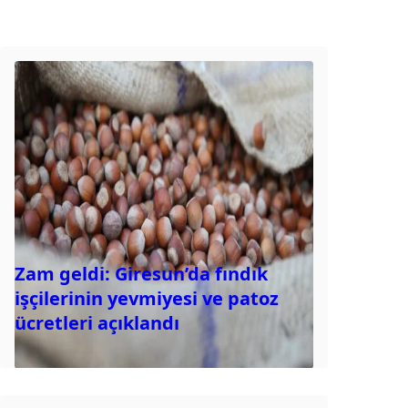
Zam geldi: Giresun’da fındık
işçilerinin yevmiyesi ve patoz
ücretleri açıklandı