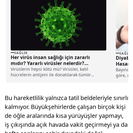
SAĞLIK
SAĞLIK
Her virüs insan sağlığı için zararlı
Diyabe
mıdır? Yararlı virüsler nelerdir?
Hasarla
Virüs çeşitleri
Virüslerin hepsi kötü mü? Virüsler, katil
Bayındır
hücrelerin antijeni ile donatılarak tümör
göre, di
hücrelerinin tanınmasını kolaylaştırıyorlar.
miktarda
Virüs çeşitleri nelerdir?
Bu hareketlilik yalnızca tatil beldeleriyle sınırlı
kalmıyor. Büyükşehirlerde çalışan birçok kişi
de öğle aralarında kısa yürüyüşler yapmayı,
iş çıkışında açık havada vakit geçirmeyi ya da