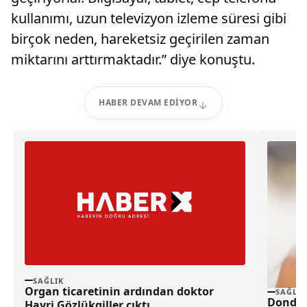
kullanımı, uzun televizyon izleme süresi gibi
birçok neden, hareketsiz geçirilen zaman
miktarını arttırmaktadır.” diye konuştu.
HABER DEVAM EDIYOR
SAĞLIK
Organ ticaretinin ardından doktor
SAĞLIK
Dondur
Hayri Gözlükgiller çıktı