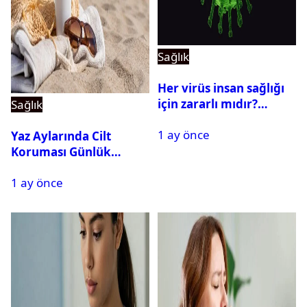
Sağlık
Her virüs insan sağlığı
için zararlı mıdır?
Sağlık
Yararlı virüsler
1 ay önce
nelerdir? Virüs çeşitleri
Yaz Aylarında Cilt
Koruması Günlük
Rutinin Bir Parçası
1 ay önce
Haline Geliyor