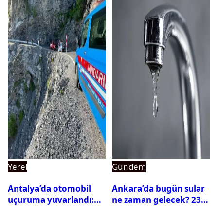
Yerel
Gündem
Antalya’da otomobil
Ankara’da bugün sular
uçuruma yuvarlandı:
ne zaman gelecek? 23
Çok sayıda ölü ve yaralı
Temmuz 2026 ilçe ilçe