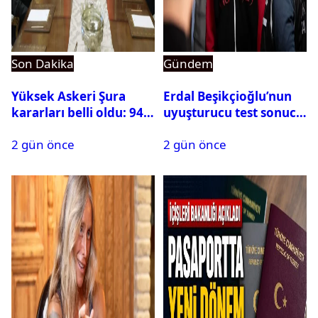
Son Dakika
Gündem
Yüksek Askeri Şura
Erdal Beşikçioğlu’nun
kararları belli oldu: 94
uyuşturucu test sonucu
isim terfi etti
belli oldu
2 gün önce
2 gün önce