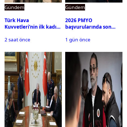
Gündem
Gündem
Türk Hava
2026 PMYO
Kuvvetleri’nin ilk kadın
başvurularında son
generali Özlem
durum ne?
2 saat önce
1 gün önce
Karapınar hakkında
dikkat çeken detay
ortaya çıktı