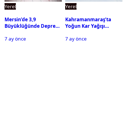
Yerel
Yerel
Mersin’de 3,9
Kahramanmaraş’ta
Büyüklüğünde Deprem
Yoğun Kar Yağışı
Oldu
Nedeniyle Okullar Yarın
7 ay önce
7 ay önce
Tatil