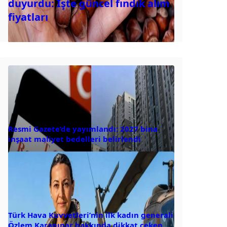
duyurdu: İşte güncel fındık alım
fiyatları
Resmi Gazete’de yayımlandı: 2027 bina
inşaat maliyet bedelleri belirlendi
Türk Hava Kuvvetleri’nin ilk kadın generali
Özlem Karapınar hakkında dikkat çeken