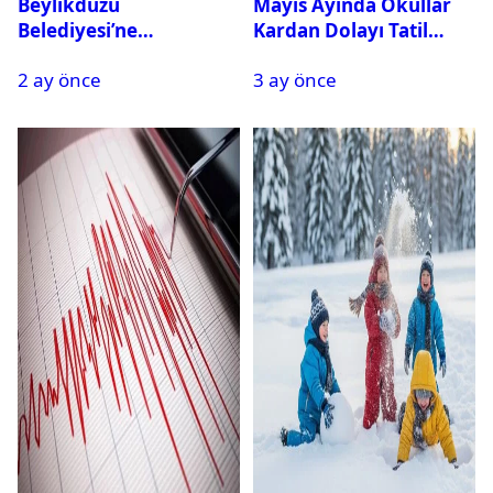
Beylikdüzü
Mayıs Ayında Okullar
Belediyesi’ne
Kardan Dolayı Tatil
Operasyon: 27 Kişi
Edildi
2 ay önce
3 ay önce
Gözaltına Alındı