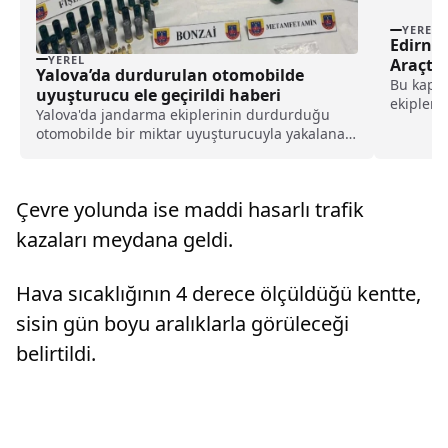
YEREL
Edirne’
YEREL
Araçta
Yalova’da durdurulan otomobilde
Bu kapsa
uyuşturucu ele geçirildi haberi
ekipleri
Yalova'da jandarma ekiplerinin durdurduğu
aracın s
otomobilde bir miktar uyuşturucuyla yakalanan
2 şüpheli adli kontrol şartıyla salıverildi.Yalova
İl Jandarma Komutanlığı Merkez İlçe Jandarma
Komutanlığı ekipleri, bir otomobilde
Çevre yolunda ise maddi hasarlı trafik
uyuşturucu madde...
kazaları meydana geldi.
Hava sıcaklığının 4 derece ölçüldüğü kentte,
sisin gün boyu aralıklarla görüleceği
belirtildi.