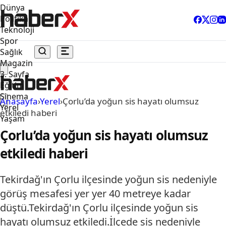
Dünya
Politika
Teknoloji
Spor
Sağlık
Magazin
3. Sayfa
Eğitim
Sinema
Anasayfa
›
Yerel
›
Çorlu’da yoğun sis hayatı olumsuz
Yerel
etkiledi haberi
Yaşam
Çorlu’da yoğun sis hayatı olumsuz
etkiledi haberi
Tekirdağ'ın Çorlu ilçesinde yoğun sis nedeniyle
görüş mesafesi yer yer 40 metreye kadar
düştü.Tekirdağ'ın Çorlu ilçesinde yoğun sis
hayatı olumsuz etkiledi.İlçede sis nedeniyle