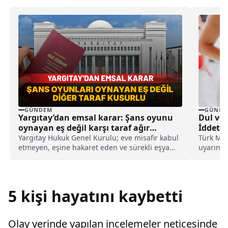
GÜNDEM
GÜNDE
Yargıtay’dan emsal karar: Şans oyunu
Dul ve
oynayan eş değil karşı taraf ağır
İddet Sü
kusurlu sayıldı
Yargıtay Hukuk Genel Kurulu; eve misafir kabul
Türk Me
etmeyen, eşine hakaret eden ve sürekli eşya
uyarınca
değiştirerek masraf çıkaran kadını ağır kusurlu
kadınlar
sayarak, kadının eşine tazminat ödemesine
karar verdi.
5 kişi hayatını kaybetti
Olay yerinde yapılan incelemeler neticesinde