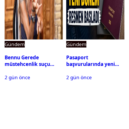
Gündem
Gündem
Bennu Gerede
Pasaport
müstehcenlik suçu
başvurularında yeni
kapsamında gözaltına
dönem başladı
2 gün önce
2 gün önce
alındı