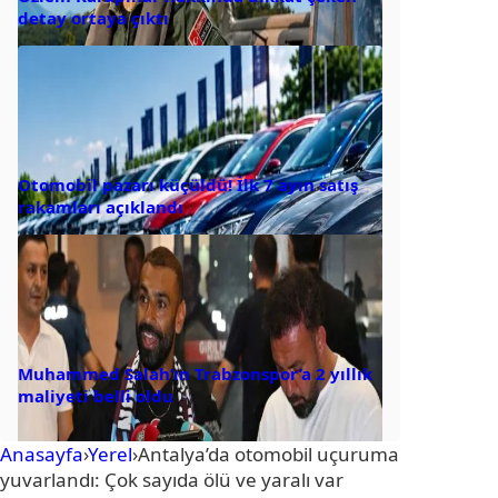
detay ortaya çıktı
Otomobil pazarı küçüldü! İlk 7 ayın satış
rakamları açıklandı
Muhammed Salah’ın Trabzonspor’a 2 yıllık
maliyeti belli oldu
Anasayfa
›
Yerel
›
Antalya’da otomobil uçuruma
yuvarlandı: Çok sayıda ölü ve yaralı var