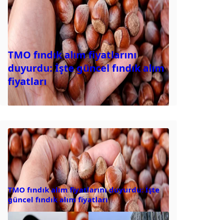
TMO fındık alım fiyatlarını
duyurdu: İşte güncel fındık alım
fiyatları
TMO fındık alım fiyatlarını duyurdu: İşte
güncel fındık alım fiyatları