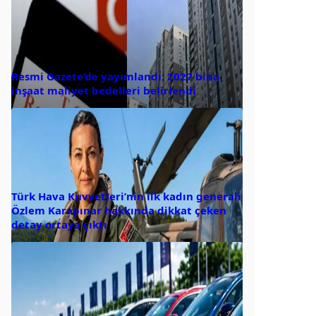
Resmi Gazete’de yayımlandı: 2027 bina
inşaat maliyet bedelleri belirlendi
Türk Hava Kuvvetleri’nin ilk kadın generali
Özlem Karapınar hakkında dikkat çeken
detay ortaya çıktı