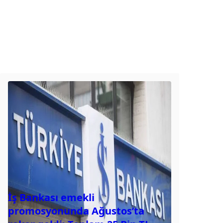
İş Bankası emekli
promosyonunda Ağustos’ta