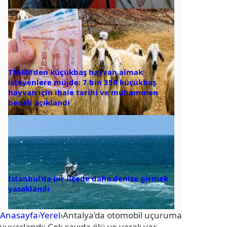
TİGEM’den küçükbaş hayvan almak
isteyenlere müjde: 7 bin 350 küçükbaş
hayvan için ihale tarihi ve muhammen
bedeli açıklandı
İstanbul’da bir ilçede daha denize girmek
yasaklandı
Anasayfa
›
Yerel
›
Antalya’da otomobil uçuruma
yuvarlandı: Çok sayıda ölü ve yaralı var