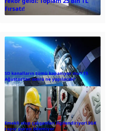
rekor geldi: Toplam 25 Bin TL
Fırsatı!
SD kanalların tümü kapanıyor mu? 15
Ağustos’tan sonra ne yapılacak?
Emekli olup çalışanları ilgilendiriyor! SGK
rapor parası ödemiyor