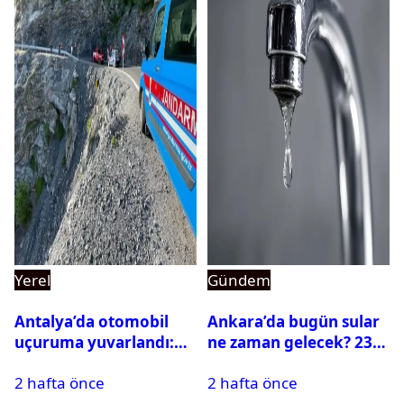
Yerel
Gündem
Antalya’da otomobil
Ankara’da bugün sular
uçuruma yuvarlandı:
ne zaman gelecek? 23
Çok sayıda ölü ve yaralı
Temmuz 2026 ilçe ilçe
2 hafta önce
2 hafta önce
var
su kesintisi sorgulama