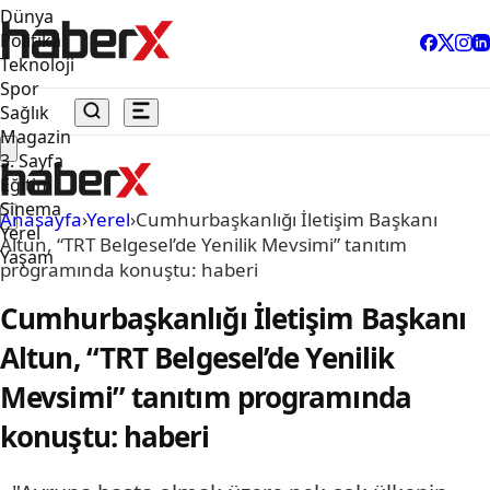
Dünya
Politika
Teknoloji
Spor
Sağlık
Magazin
3. Sayfa
Eğitim
Sinema
Anasayfa
›
Yerel
›
Cumhurbaşkanlığı İletişim Başkanı
Yerel
Altun, “TRT Belgesel’de Yenilik Mevsimi” tanıtım
Yaşam
programında konuştu: haberi
Cumhurbaşkanlığı İletişim Başkanı
Altun, “TRT Belgesel’de Yenilik
Mevsimi” tanıtım programında
konuştu: haberi