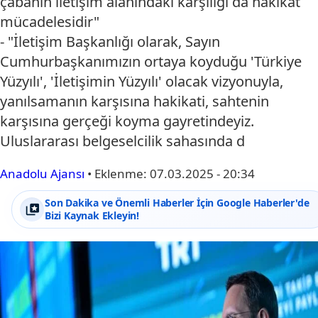
çabanın iletişim alanındaki karşılığı da hakikat
mücadelesidir"
- "İletişim Başkanlığı olarak, Sayın
Cumhurbaşkanımızın ortaya koyduğu 'Türkiye
Yüzyılı', 'İletişimin Yüzyılı' olacak vizyonuyla,
yanılsamanın karşısına hakikati, sahtenin
karşısına gerçeği koyma gayretindeyiz.
Uluslararası belgeselcilik sahasında d
Anadolu Ajansı
•
Eklenme:
07.03.2025 - 20:34
Son Dakika ve Önemli Haberler İçin Google Haberler'de
Bizi Kaynak Ekleyin!