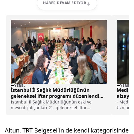
HABER DEVAM EDIYOR
YEREL
YEREL
İstanbul İl Sağlık Müdürlüğünün
Medipo
geleneksel iftar programı düzenlendi
alzaymı
haberi
değerl
İstanbul İl Sağlık Müdürlüğünün eski ve
- Medipo
mevcut çalışanları 21. geleneksel iftar
Uzmanı P
programında bir araya geldi.İl Sağlık
yapılan 
Müdürlüğünde düzenlenen iftar programına, İl
alzaymır 
Sağlık Müdürü Doç. Dr. Abdullah Emre Güner,
geciktir
Altun, TRT Belgesel'in de kendi kategorisinde
vali yardımcıları Hasan Gözen il...