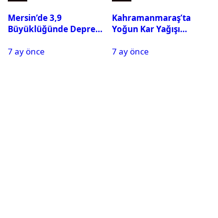
Mersin’de 3,9
Kahramanmaraş’ta
Büyüklüğünde Deprem
Yoğun Kar Yağışı
Oldu
Nedeniyle Okullar Yarın
7 ay önce
7 ay önce
Tatil