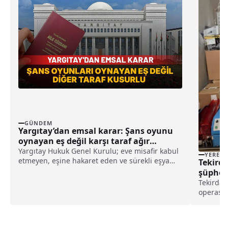
GÜNDEM
Yargıtay’dan emsal karar: Şans oyunu
oynayan eş değil karşı taraf ağır
kusurlu sayıldı
Yargıtay Hukuk Genel Kurulu; eve misafir kabul
YEREL
etmeyen, eşine hakaret eden ve sürekli eşya
Tekird
değiştirerek masraf çıkaran kadını ağır kusurlu
şüpheli
sayarak, kadının eşine tazminat ödemesine
Tekirdağ
karar verdi.
operasyo
Emniyet 
Suçlarla
Kapaklı i