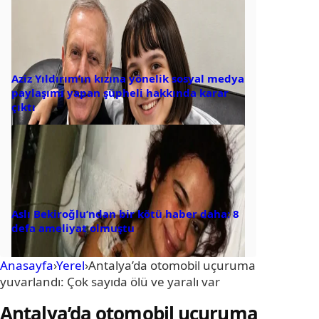
Aziz Yıldırım’ın kızına yönelik sosyal medya
paylaşımı yapan şüpheli hakkında karar
çıktı
Aslı Bekiroğlu’ndan bir kötü haber daha: 8
defa ameliyat olmuştu
Anasayfa
›
Yerel
›
Antalya’da otomobil uçuruma
yuvarlandı: Çok sayıda ölü ve yaralı var
Antalya’da otomobil uçuruma