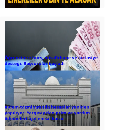
Öğrencilere burs, misafirhane ve kırtasiye
desteği: Başvurular başladı
Kıdem tazminatında hesaplar yeniden
yapılıyor: Yargıtay’dan prim ve yardım
ödemeleri için emsal karar