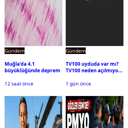
Gündem
Gündem
Muğla’da 4.1
TV100 uyduda var mı?
büyüklüğünde deprem
TV100 neden açılmıyor?
12 saat önce
1 gün önce