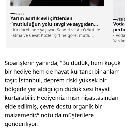
YEREL
Yarım asırlık evli çiftlerden
YEREL
Vodafo
“mutluluğun yolu sevgi ve saygıdan
perform
geçiyor” mesajı haberi
- Kırklareli'nde yaşayan Saadet ve Ali Özkut ile
aldı ha
Fatma ve Cevat Közler çiftine göre, mutlu
- Vodafo
evliliğin sırrı sevgi, saygı, sabır ve eşinden gizli
Yardımcı
bir iş yapmamaktan geçiyor- Ali Özkut:- "55
kullanma
yıldır evliyiz, bu yıllar sevgi, saygıyla geçti"-
enerjiye
Fatma Közler:- "Birbirimizi dinliyor, anlaşıyoruz.
sürdürül
Siparişlerin yanında, “Bu düdük, hem küçük
Evliliğimizin sırrı birbirimizi dinlemek, saygı,
edeceği
sevgi. Hayırlısıyla bugüne geldik, iyilikle
bir hediye hem de hayat kurtarıcı bir anlam
güzellikle"
taşır. İstanbul, deprem riski yüksek bir
bölgede yer aldığı için düdük sesi hayat
kurtarabilir. Hediyemiz mısır nişastasından
elde edilmiş, çevre dostu organik bir
malzemedir.” notu da müşterilere
gönderiliyor.