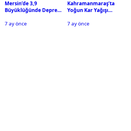
Mersin’de 3,9
Kahramanmaraş’ta
Büyüklüğünde Deprem
Yoğun Kar Yağışı
Oldu
Nedeniyle Okullar Yarın
7 ay önce
7 ay önce
Tatil