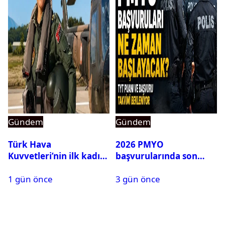
Gündem
Gündem
Türk Hava
2026 PMYO
Kuvvetleri’nin ilk kadın
başvurularında son
generali Özlem
durum ne?
1 gün önce
3 gün önce
Karapınar hakkında
dikkat çeken detay
ortaya çıktı