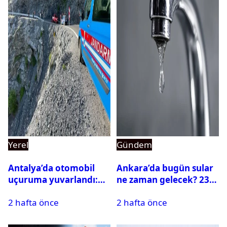
Yerel
Gündem
Antalya’da otomobil
Ankara’da bugün sular
uçuruma yuvarlandı:
ne zaman gelecek? 23
Çok sayıda ölü ve yaralı
Temmuz 2026 ilçe ilçe
2 hafta önce
2 hafta önce
var
su kesintisi sorgulama