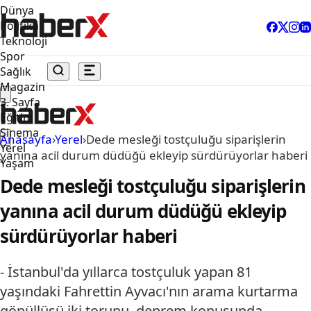
Dünya
Politika
Teknoloji
Spor
Sağlık
Magazin
3. Sayfa
Eğitim
Sinema
Anasayfa
›
Yerel
›
Dede mesleği tostçuluğu siparişlerin
Yerel
yanına acil durum düdüğü ekleyip sürdürüyorlar haberi
Yaşam
Dede mesleği tostçuluğu siparişlerin
yanına acil durum düdüğü ekleyip
sürdürüyorlar haberi
- İstanbul'da yıllarca tostçuluk yapan 81
yaşındaki Fahrettin Ayvacı'nın arama kurtarma
gönüllüsü iki torunu, deprem konusunda