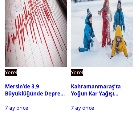
Yerel
Yerel
Mersin’de 3,9
Kahramanmaraş’ta
Büyüklüğünde Deprem
Yoğun Kar Yağışı
Oldu
Nedeniyle Okullar Yarın
7 ay önce
7 ay önce
Tatil