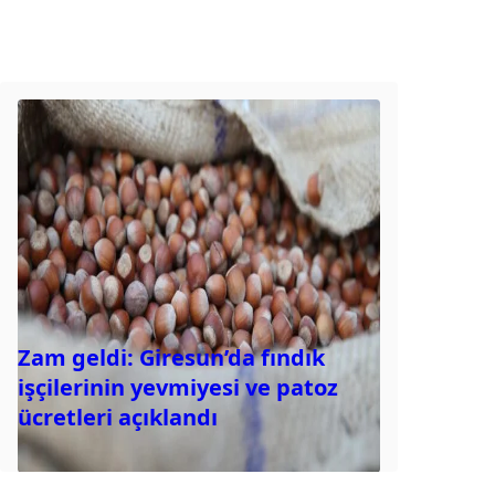
Zam geldi: Giresun’da fındık
işçilerinin yevmiyesi ve patoz
ücretleri açıklandı