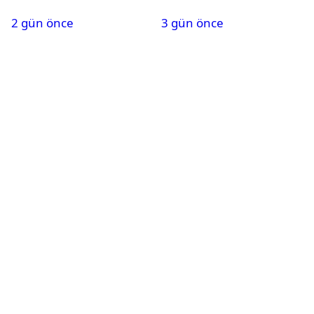
belli oldu
kapsamında gözaltına
2 gün önce
3 gün önce
alındı