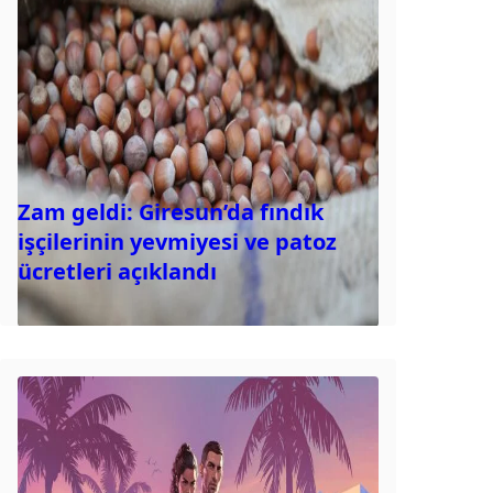
Zam geldi: Giresun’da fındık
işçilerinin yevmiyesi ve patoz
ücretleri açıklandı