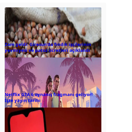
Zam geldi: Giresun’da fındık işçilerinin
yevmiyesi ve patoz ücretleri açıklandı
Netflix GTA 6 oynanış fragmanı geliyor!
İşte yayın tarihi