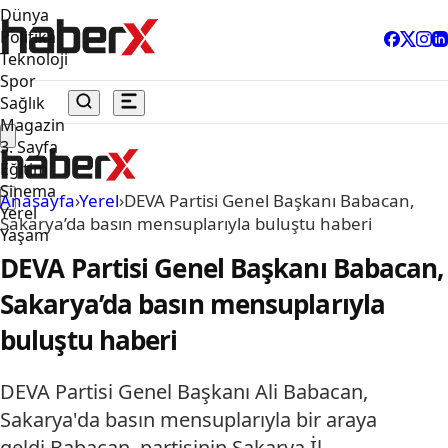
Dünya
Politika
Teknoloji
Spor
Sağlık
Magazin
3. Sayfa
Eğitim
Sinema
Anasayfa
›
Yerel
›
DEVA Partisi Genel Başkanı Babacan,
Yerel
Sakarya’da basın mensuplarıyla buluştu haberi
Yaşam
DEVA Partisi Genel Başkanı Babacan,
Sakarya’da basın mensuplarıyla
buluştu haberi
DEVA Partisi Genel Başkanı Ali Babacan,
Sakarya'da basın mensuplarıyla bir araya
geldi.Babacan, partisinin Sakarya İl