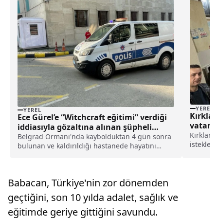
YEREL
YEREL
Kırklar
Ece Gürel’e “Witchcraft eğitimi” verdiği
vatanda
iddiasıyla gözaltına alınan şüpheli
Kırklare
adliyeye sevk edildi haberi
Belgrad Ormanı'nda kaybolduktan 4 gün sonra
istekleri
bulunan ve kaldırıldığı hastanede hayatını
ardından
kaybeden Ece Gürel'e, "Witchcraft eğitimi"
buluştu.
verdiği iddiasıyla gözaltına alınan şüpheli
istekleri
adliyeye sevk edildi. Bursa Cumhuriyet
Babacan, Türkiye'nin zor dönemden
bir araya
Başsavcılığınca yürüt...
geçtiğini, son 10 yılda adalet, sağlık ve
eğitimde geriye gittiğini savundu.