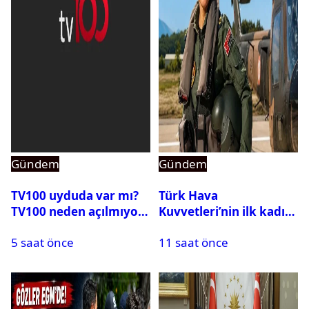
Gündem
Gündem
TV100 uyduda var mı?
Türk Hava
TV100 neden açılmıyor?
Kuvvetleri’nin ilk kadın
generali Özlem
5 saat önce
11 saat önce
Karapınar hakkında
dikkat çeken detay
ortaya çıktı