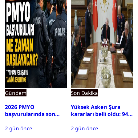
Gündem
Son Dakika
2026 PMYO
Yüksek Askeri Şura
başvurularında son
kararları belli oldu: 94
durum ne?
isim terfi etti
2 gün önce
2 gün önce