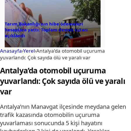
Tarım Bakanlığı’nın hibe ödemeleri
hesaplara yattı: Toplam destek tutarı
açıklandı
Anasayfa
›
Yerel
›
Antalya’da otomobil uçuruma
yuvarlandı: Çok sayıda ölü ve yaralı var
Antalya’da otomobil uçuruma
yuvarlandı: Çok sayıda ölü ve yaralı
var
Antalya’nın Manavgat ilçesinde meydana gelen
trafik kazasında otomobilin uçuruma
yuvarlaması sonucunda 5 kişi hayatını