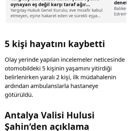
denetim
oynayan eş değil karşı taraf ağır
Balıkesi
kusurlu sayıldı
Yargıtay Hukuk Genel Kurulu; eve misafir kabul
Edremit 
etmeyen, eşine hakaret eden ve sürekli eşya
yapılara
değiştirerek masraf çıkaran kadını ağır kusurlu
gerçekle
sayarak, kadının eşine tazminat ödemesine
yapılan 
karar verdi.
sınırları
5 kişi hayatını kaybetti
Olay yerinde yapılan incelemeler neticesinde
otomobildeki 5 kişinin yaşamını yitirdiği
belirlenirken yaralı 2 kişi, ilk müdahalenin
ardından ambulanslarla hastaneye
götürüldü.
Antalya Valisi Hulusi
Şahin’den açıklama