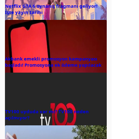
Netflix GTA 6 oynanış fragmanı geliyor!
İşte yayın tarihi
Akbank emekli promosyon kampanyası
başladı! Promosyona ek ödeme yapılacak
TV100 uyduda var mı? TV100 neden
açılmıyor?