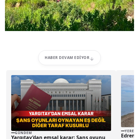
HABER DEVAM EDIYOR
YEREL
GÜNDEM
Edremit
Yargıtay’dan emsal karar: Şans oyunu