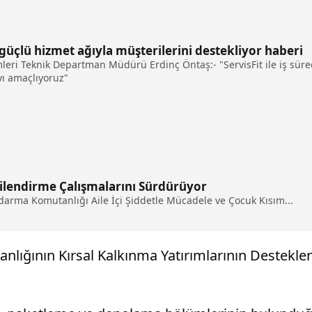
ı güçlü hizmet ağıyla müşterilerini destekliyor haberi
emleri Teknik Departman Müdürü Erdinç Öntaş:- "ServisFit ile iş sür
yı amaçlıyoruz"
gilendirme Çalışmalarını Sürdürüyor
andarma Komutanlığı Aile İçi Şiddetle Mücadele ve Çocuk Kısım...
anlığının Kırsal Kalkınma Yatırımlarının Destek