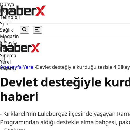
Dünya
Politika
Teknoloji
Spor
Sağlık
Magazin
3. Sayfa
Eğitim
Sinema
Yerel
Anasayfa
›
Yerel
›
Devlet desteğiyle kurduğu tesisle 4 ülke
Yaşam
Devlet desteğiyle kurd
haberi
- Kırklareli'nin Lüleburgaz ilçesinde yaşayan R
Programından aldığı destekle elma bahçesi, pak