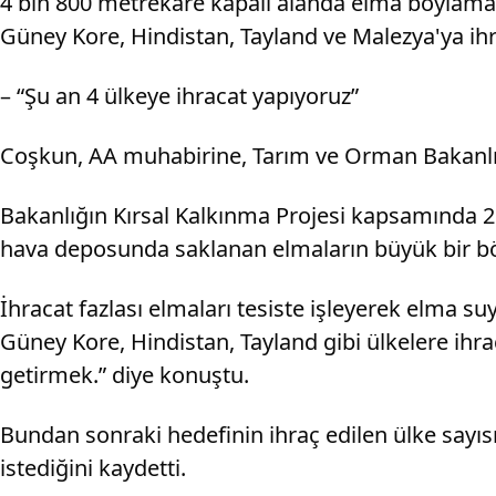
4 bin 800 metrekare kapalı alanda elma boylam
Güney Kore, Hindistan, Tayland ve Malezya'ya ih
– “Şu an 4 ülkeye ihracat yapıyoruz”
Coşkun, AA muhabirine, Tarım ve Orman Bakanlığın
Bakanlığın Kırsal Kalkınma Projesi kapsamında 
hava deposunda saklanan elmaların büyük bir bölü
İhracat fazlası elmaları tesiste işleyerek elma su
Güney Kore, Hindistan, Tayland gibi ülkelere ihraca
getirmek.” diye konuştu.
Bundan sonraki hedefinin ihraç edilen ülke sayıs
istediğini kaydetti.