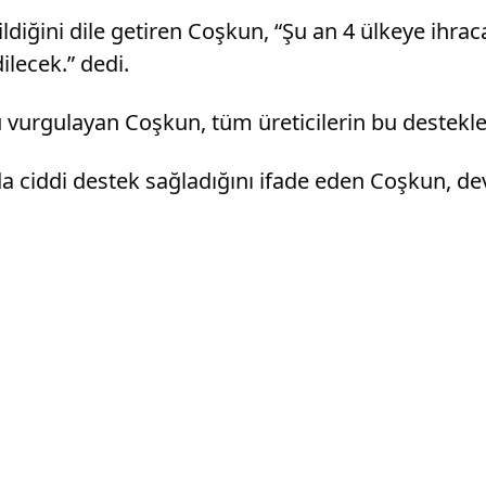
rildiğini dile getiren Coşkun, “Şu an 4 ülkeye ihra
ilecek.” dedi.
ü vurgulayan Coşkun, tüm üreticilerin bu destekl
 ciddi destek sağladığını ifade eden Coşkun, devl