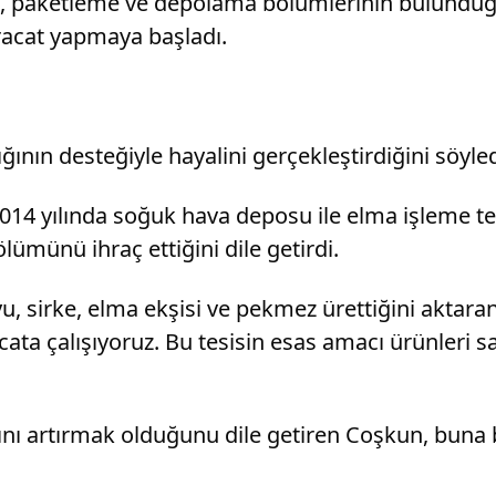
a, paketleme ve depolama bölümlerinin bulunduğ
racat yapmaya başladı.
ın desteğiyle hayalini gerçekleştirdiğini söyled
2014 yılında soğuk hava deposu ile elma işleme 
münü ihraç ettiğini dile getirdi.
yu, sirke, elma ekşisi ve pekmez ürettiğini aktaran
ta çalışıyoruz. Bu tesisin esas amacı ürünleri sakl
ını artırmak olduğunu dile getiren Coşkun, buna b