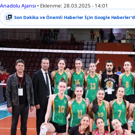
Anadolu Ajansı
•
Eklenme:
28.03.2025 - 14:01
Son Dakika ve Önemli Haberler İçin Google Haberler'de