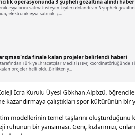
rıcılık operasyonunda 3 şüpheli gözaltına alındı haber
onik eşyalarını satmak isteyen kişileri dolandıran 3 şüpheli gözalt
da, elektronik eşya satmak iç...
arışması’nda finale kalan projeler belirlendi haberi
B) tarafından Türkiye İhracatçılar Meclisi (TİM) koordinatörlüğünde 
lan projeler belli oldu.Birlikten y...
leji İcra Kurulu Üyesi Gökhan Alpözü, öğrencileri
ne kazandırmaya çalıştıkları spor kültürünün bir 
ğitim modellerinin temel taşlarını oluşturduğunu
ji ruhunun bir yansıması. Genç kızlarımızı, onları