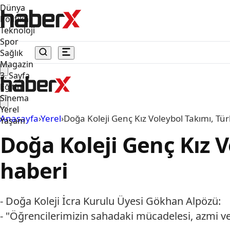
Dünya
Politika
Teknoloji
Spor
Sağlık
Magazin
3. Sayfa
Eğitim
Sinema
Yerel
Anasayfa
›
Yerel
›
Doğa Koleji Genç Kız Voleybol Takımı, Türk
Yaşam
Doğa Koleji Genç Kız V
haberi
- Doğa Koleji İcra Kurulu Üyesi Gökhan Alpözü:
- "Öğrencilerimizin sahadaki mücadelesi, azmi ve