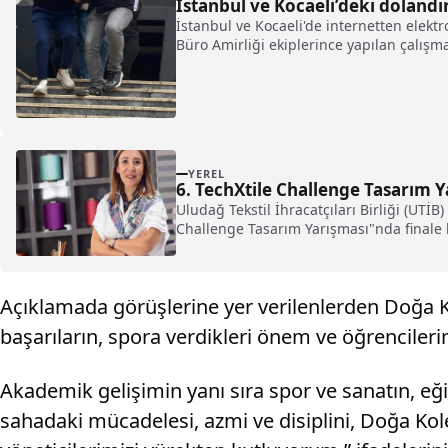
İstanbul ve Kocaeli’deki dolandı
İstanbul ve Kocaeli'de internetten elektr
Büro Amirliği ekiplerince yapılan çalışma
YEREL
6. TechXtile Challenge Tasarım Y
Uludağ Tekstil İhracatçıları Birliği (UTİ
Challenge Tasarım Yarışması"nda finale ka
Açıklamada görüşlerine yer verilenlerden Doğa Ko
başarıların, spora verdikleri önem ve öğrencileri
Akademik gelişimin yanı sıra spor ve sanatın, e
sahadaki mücadelesi, azmi ve disiplini, Doğa Kole