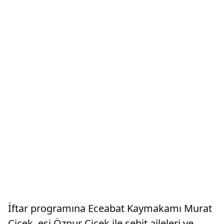
İftar programına Eceabat Kaymakamı Murat
Çiçek, eşi Öznur Çiçek ile şehit aileleri ve