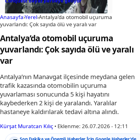
Conquest beyaz perdeye geliyor
Anasayfa
›
Yerel
›
Antalya’da otomobil uçuruma
yuvarlandı: Çok sayıda ölü ve yaralı var
Antalya’da otomobil uçuruma
yuvarlandı: Çok sayıda ölü ve yaralı
var
Antalya’nın Manavgat ilçesinde meydana gelen
trafik kazasında otomobilin uçuruma
yuvarlaması sonucunda 5 kişi hayatını
kaybederken 2 kişi de yaralandı. Yaralılar
hastaneye kaldırılarak tedavi altına alındı.
Kürşat Muratcan Kılıç
•
Eklenme:
26.07.2026 - 12:11
Son Dakika ve Önemli Haberler İçin Google Haberler'de