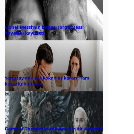
Lionel Messi’nin babası Jorge Messi
hayatını kaybetti
Yargıtay’dan ter kokan eş kararı: Tam
kusurlu bulundu
Game of Thrones evreninde bir ilk: Aegon’s