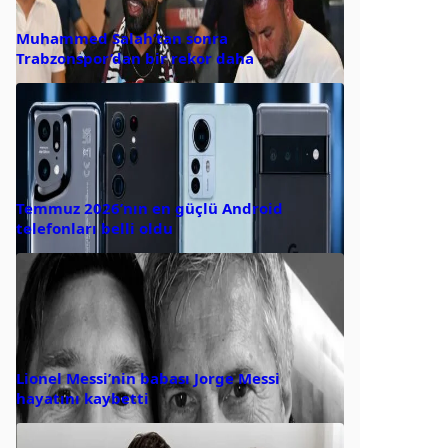
Muhammed Salah’tan sonra
Trabzonspor’dan bir rekor daha
Temmuz 2026’nın en güçlü Android
telefonları belli oldu
Lionel Messi’nin babası Jorge Messi
hayatını kaybetti