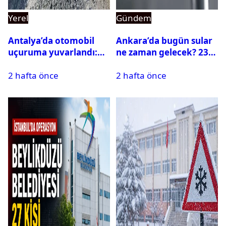
Yerel
Gündem
Antalya’da otomobil
Ankara’da bugün sular
uçuruma yuvarlandı:
ne zaman gelecek? 23
Çok sayıda ölü ve yaralı
Temmuz 2026 ilçe ilçe
2 hafta önce
2 hafta önce
var
su kesintisi sorgulama