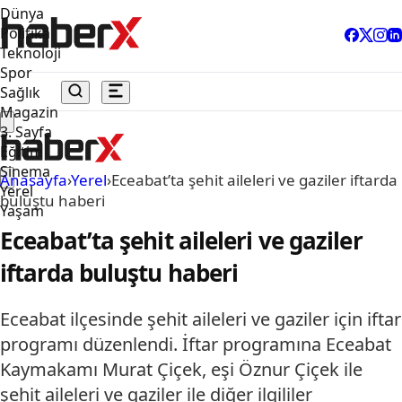
Dünya
Politika
Teknoloji
Spor
Sağlık
Magazin
3. Sayfa
Eğitim
Sinema
Anasayfa
›
Yerel
›
Eceabat’ta şehit aileleri ve gaziler iftarda
Yerel
buluştu haberi
Yaşam
Eceabat’ta şehit aileleri ve gaziler
iftarda buluştu haberi
Eceabat ilçesinde şehit aileleri ve gaziler için iftar
programı düzenlendi. İftar programına Eceabat
Kaymakamı Murat Çiçek, eşi Öznur Çiçek ile
şehit aileleri ve gaziler ile diğer ilgililer