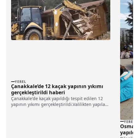
YEREL
Çanakkale’de 12 kaçak yapının yıkımı
gerçekleştirildi haberi
Çanakkale'de kaçak yapıldığı tespit edilen 12
yapının yıkımı gerçekleştirildi.Valilikten yapılan
açıklamada, İl Özel İdaresi sorumluluk
bölgesinde kaçak yapılaşma ile mücadelenin
kararlılıkla devam ettiği belirtildi.Açıklamada,
YEREL
Osmanel
kaçak ...
yapıldı