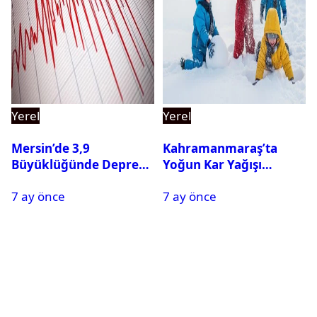
Yerel
Yerel
Mersin’de 3,9
Kahramanmaraş’ta
Büyüklüğünde Deprem
Yoğun Kar Yağışı
Oldu
Nedeniyle Okullar Yarın
7 ay önce
7 ay önce
Tatil