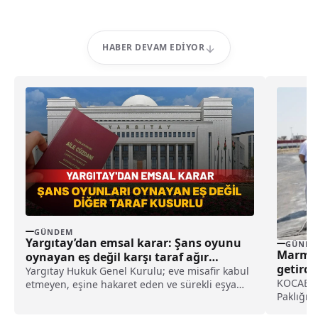
HABER DEVAM EDIYOR
GÜNDEM
Yargıtay’dan emsal karar: Şans oyunu
GÜNDE
Marmar
oynayan eş değil karşı taraf ağır
getirdi
kusurlu sayıldı
Yargıtay Hukuk Genel Kurulu; eve misafir kabul
KOCAELİ 
etmeyen, eşine hakaret eden ve sürekli eşya
Paklığı 
değiştirerek masraf çıkaran kadını ağır kusurlu
paklık...
sayarak, kadının eşine tazminat ödemesine