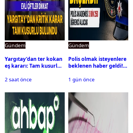
Gündem
Gündem
Yargıtay’dan ter kokan
Polis olmak isteyenlere
eş kararı: Tam kusurlu
beklenen haber geldi!
bulundu
PMYO başvuruları açıldı
2 saat önce
1 gün önce