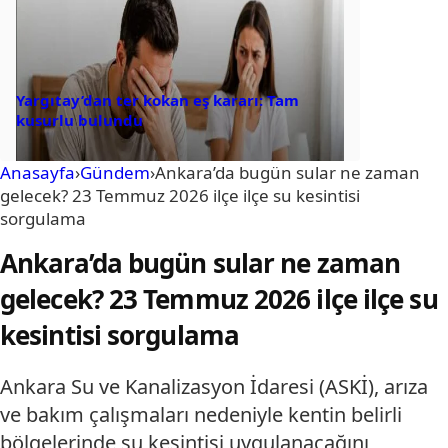
Yargıtay’dan ter kokan eş kararı: Tam
kusurlu bulundu
Anasayfa
›
Gündem
›
Ankara’da bugün sular ne zaman
gelecek? 23 Temmuz 2026 ilçe ilçe su kesintisi
sorgulama
Ankara’da bugün sular ne zaman
gelecek? 23 Temmuz 2026 ilçe ilçe su
kesintisi sorgulama
Ankara Su ve Kanalizasyon İdaresi (ASKİ), arıza
ve bakım çalışmaları nedeniyle kentin belirli
bölgelerinde su kesintisi uygulanacağını