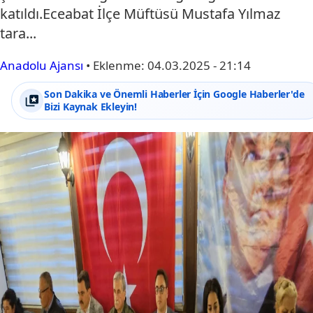
katıldı.Eceabat İlçe Müftüsü Mustafa Yılmaz
tara...
Anadolu Ajansı
•
Eklenme:
04.03.2025 - 21:14
Son Dakika ve Önemli Haberler İçin Google Haberler'de
Bizi Kaynak Ekleyin!