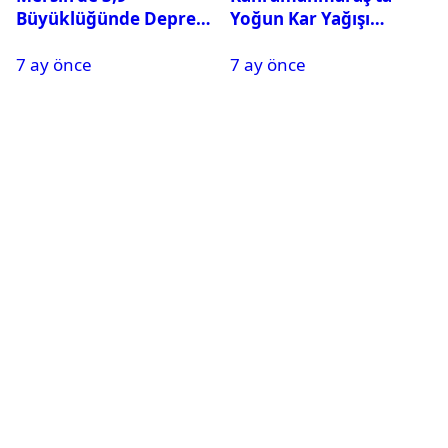
Büyüklüğünde Deprem
Yoğun Kar Yağışı
Oldu
Nedeniyle Okullar Yarın
7 ay önce
7 ay önce
Tatil