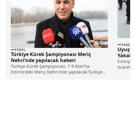
YEREL
Uyuştur
YEREL
Türkiye Kürek Şampiyonası Meriç
Yakala
Nehri’nde yapılacak haberi
Emniyet 
Türkiye Kürek Şampiyonası, 7-9 Mart'ta
ticareti
Edirne'deki Meriç Nehri'nde yapılacak.Türkiye
sürdürü
Kürek Federasyonu Yönetim Kurulu Üyesi
durdurula
Nesim İba, gazetecilere yaptığı açıklamada
şampiyona için kente gelen kulüplerin
antrenmanlara başladığın...