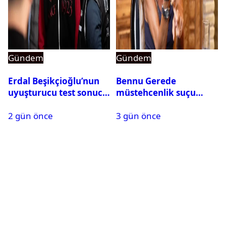
Gündem
Gündem
Erdal Beşikçioğlu’nun
Bennu Gerede
uyuşturucu test sonucu
müstehcenlik suçu
belli oldu
kapsamında gözaltına
2 gün önce
3 gün önce
alındı