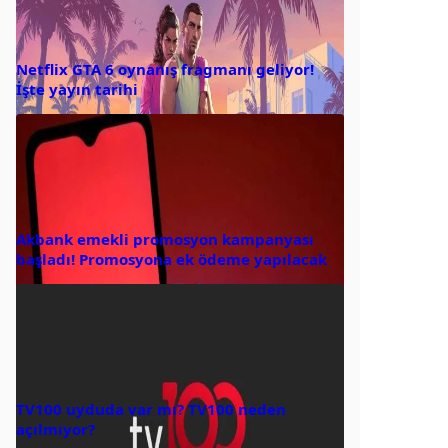
Netflix GTA 6 oynanış fragmanı geliyor!
İşte yayın tarihi
Akbank emekli promosyon kampanyası
başladı! Promosyona ek ödeme yapılacak
TV100 uyduda var mı? TV100 neden
açılmıyor?