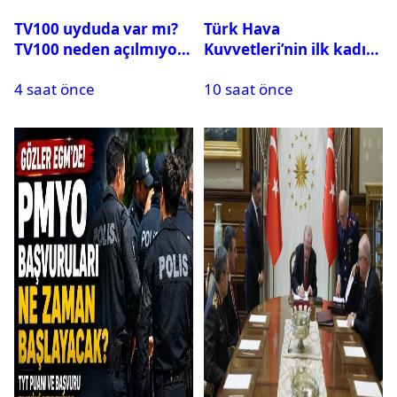
TV100 uyduda var mı?
Türk Hava
TV100 neden açılmıyor?
Kuvvetleri’nin ilk kadın
generali Özlem
4 saat önce
10 saat önce
Karapınar hakkında
dikkat çeken detay
ortaya çıktı