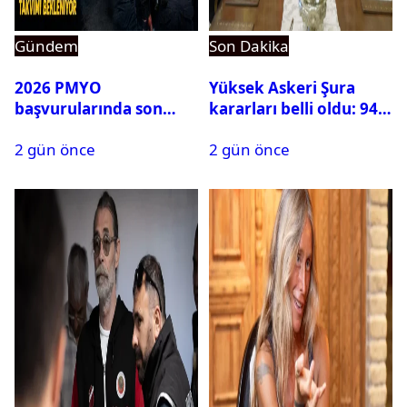
Gündem
Son Dakika
2026 PMYO
Yüksek Askeri Şura
başvurularında son
kararları belli oldu: 94
durum ne?
isim terfi etti
2 gün önce
2 gün önce