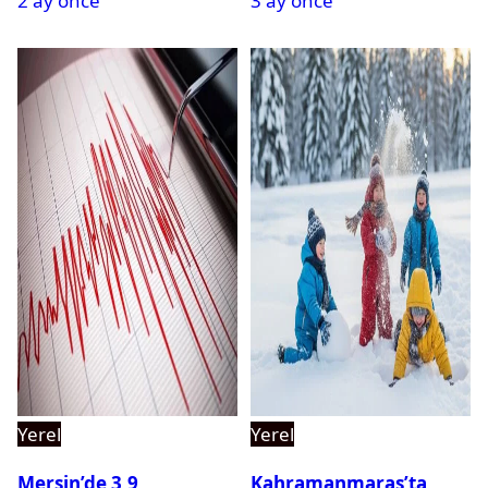
2 ay önce
3 ay önce
Gözaltına Alındı
Yerel
Yerel
Mersin’de 3,9
Kahramanmaraş’ta