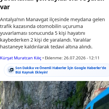
var
Antalya’nın Manavgat ilçesinde meydana gelen
trafik kazasında otomobilin uçuruma
yuvarlaması sonucunda 5 kişi hayatını
kaybederken 2 kişi de yaralandı. Yaralılar
hastaneye kaldırılarak tedavi altına alındı.
Kürşat Muratcan Kılıç
•
Eklenme:
26.07.2026 - 12:11
Son Dakika ve Önemli Haberler İçin Google Haberler'de
Bizi Kaynak Ekleyin!