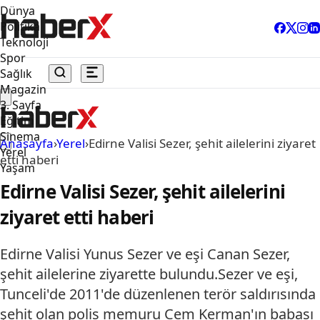
Dünya
Politika
Teknoloji
Spor
Sağlık
Magazin
3. Sayfa
Eğitim
Sinema
Anasayfa
›
Yerel
›
Edirne Valisi Sezer, şehit ailelerini ziyaret
Yerel
etti haberi
Yaşam
Edirne Valisi Sezer, şehit ailelerini
ziyaret etti haberi
Edirne Valisi Yunus Sezer ve eşi Canan Sezer,
şehit ailelerine ziyarette bulundu.Sezer ve eşi,
Tunceli'de 2011'de düzenlenen terör saldırısında
şehit olan polis memuru Cem Kerman'ın babası