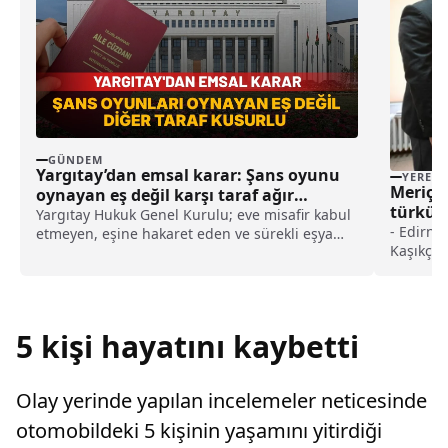
GÜNDEM
Yargıtay’dan emsal karar: Şans oyunu
YEREL
Meriç N
oynayan eş değil karşı taraf ağır
türküye
kusurlu sayıldı
Yargıtay Hukuk Genel Kurulu; eve misafir kabul
haberi
- Edirne
etmeyen, eşine hakaret eden ve sürekli eşya
Kaşıkçı'
değiştirerek masraf çıkaran kadını ağır kusurlu
Yunanist
sayarak, kadının eşine tazminat ödemesine
kültürünü
karar verdi.
türküye 
platform
5 kişi hayatını kaybetti
"Hem kit
anlatan 
vermiş o
Olay yerinde yapılan incelemeler neticesinde
tamamla
otomobildeki 5 kişinin yaşamını yitirdiği