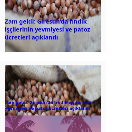
Zam geldi: Giresun’da fındık
işçilerinin yevmiyesi ve patoz
ücretleri açıklandı
Zam geldi: Giresun’da fındık işçilerinin
yevmiyesi ve patoz ücretleri açıklandı