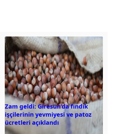
Zam geldi: Giresun’da fındık
işçilerinin yevmiyesi ve patoz
ücretleri açıklandı