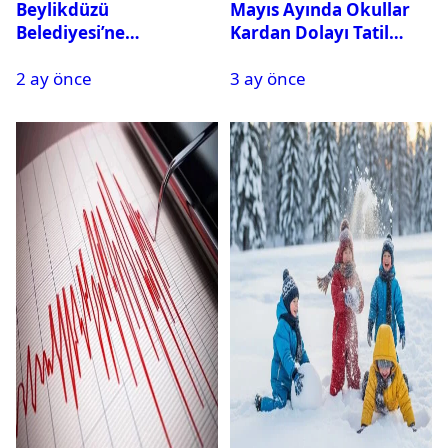
Beylikdüzü
Mayıs Ayında Okullar
Belediyesi’ne
Kardan Dolayı Tatil
Operasyon: 27 Kişi
Edildi
2 ay önce
3 ay önce
Gözaltına Alındı