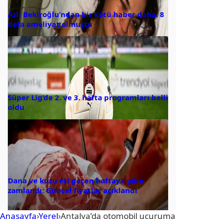
Aslı Bekiroğlu’ndan bir kötü haber daha: 8
defa ameliyat olmuştu
Süper Lig’de 2. ve 3. hafta programları belli
oldu
Dana ve kuzu eti geçen haftaya göre
zamlandı: Güncel fiyatlar açıklandı
Anasayfa
›
Yerel
›
Antalya’da otomobil uçuruma