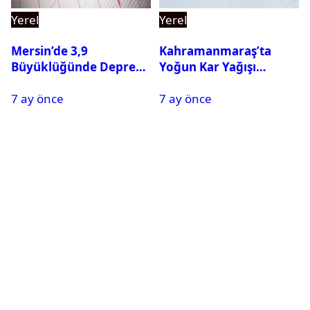
Yerel
Yerel
Mersin’de 3,9
Kahramanmaraş’ta
Büyüklüğünde Deprem
Yoğun Kar Yağışı
Oldu
Nedeniyle Okullar Yarın
7 ay önce
7 ay önce
Tatil