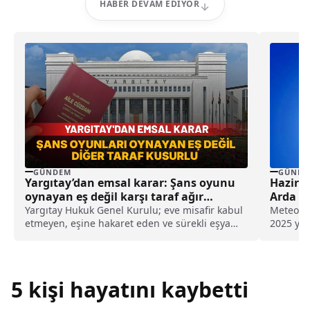
HABER DEVAM EDIYOR
GÜNDEM
GÜNDE
Yargıtay’dan emsal karar: Şans oyunu
Haziran
oynayan eş değil karşı taraf ağır
Arda Kı
kusurlu sayıldı
Yargıtay Hukuk Genel Kurulu; eve misafir kabul
Meteorol
etmeyen, eşine hakaret eden ve sürekli eşya
2025 yıl
değiştirerek masraf çıkaran kadını ağır kusurlu
yılın...
sayarak, kadının eşine tazminat ödemesine
karar verdi.
5 kişi hayatını kaybetti