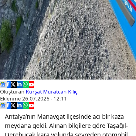
Oluşturan
Kürşat Muratcan Kılıç
Eklenme
26.07.2026 - 12:11
Antalya’nın Manavgat ilçesinde acı bir kaza
meydana geldi. Alınan bilgilere göre Taşağıl-
Derebucak kara yolunda seyreden otomobil,