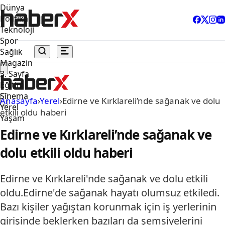
Dünya
Politika
Teknoloji
Spor
Sağlık
Magazin
3. Sayfa
Eğitim
Sinema
Anasayfa
›
Yerel
›
Edirne ve Kırklareli’nde sağanak ve dolu
Yerel
etkili oldu haberi
Yaşam
Edirne ve Kırklareli’nde sağanak ve
dolu etkili oldu haberi
Edirne ve Kırklareli'nde sağanak ve dolu etkili
oldu.Edirne'de sağanak hayatı olumsuz etkiledi.
Bazı kişiler yağıştan korunmak için iş yerlerinin
girişinde beklerken bazıları da şemsiyelerini