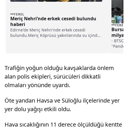
YEREL
Meriç Nehri’nde erkek cesedi bulundu
haberi
YEREL
Bursa’n
Edirne'de Meriç Nehri'nde erkek cesedi
milyar 
bulundu.Meriç Köprüsü yakınlarında su içinde
haberi
- BTSO K
ceset gören vatandaşlar durumu polise
"Pandemi
bildirdi.İhbar üzerine olay yerine polis, sağlık,
Sektörün
itfaiye ve AFAD ekipleri sevk edildi.Nehre botla
güzel bi
inen AFAD ek...
dünyada 
Trafiğin yoğun olduğu kavşaklarda önlem
ülke hal
alan polis ekipleri, sürücüleri dikkatli
olmaları yönünde uyardı.
Öte yandan Havsa ve Süloğlu ilçelerinde yer
yer dolu yağışı etkili oldu.
Hava sıcaklığının 11 derece ölçüldüğü kentte