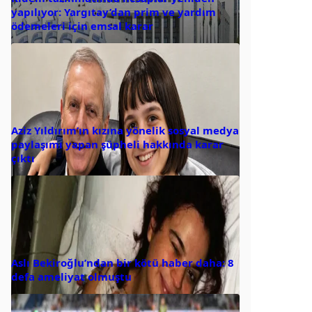
yapılıyor: Yargıtay’dan prim ve yardım
ödemeleri için emsal karar
Aziz Yıldırım’ın kızına yönelik sosyal medya
paylaşımı yapan şüpheli hakkında karar
çıktı
Aslı Bekiroğlu’ndan bir kötü haber daha: 8
defa ameliyat olmuştu