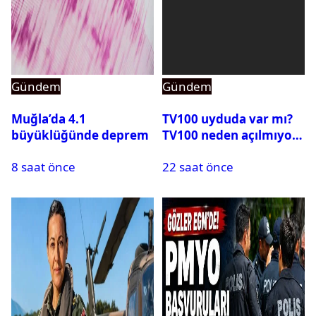
Gündem
Gündem
Muğla’da 4.1
TV100 uyduda var mı?
büyüklüğünde deprem
TV100 neden açılmıyor?
8 saat önce
22 saat önce