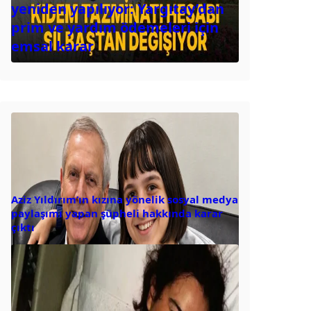
yeniden yapılıyor: Yargıtay’dan
prim ve yardım ödemeleri için
emsal karar
Aziz Yıldırım’ın kızına yönelik sosyal medya
paylaşımı yapan şüpheli hakkında karar
çıktı