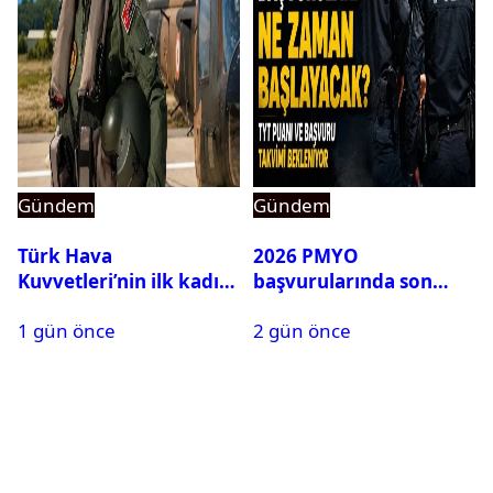
Gündem
Gündem
Türk Hava
2026 PMYO
Kuvvetleri’nin ilk kadın
başvurularında son
generali Özlem
durum ne?
1 gün önce
2 gün önce
Karapınar hakkında
dikkat çeken detay
ortaya çıktı