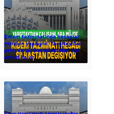
Kıdem tazminatında hesaplar
yeniden yapılıyor: Yargıtay’dan
prim ve yardım ödemeleri için
emsal karar
Kıdem tazminatında hesaplar yeniden