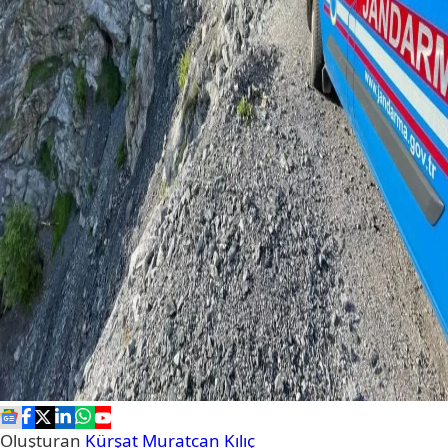
Oluşturan
Kürşat Muratcan Kılıç