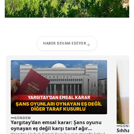
HABER DEVAM EDIYOR
GÜNDEM
Yargıtay’dan emsal karar: Şans oyunu
GÜNDE
oynayan eş değil karşı taraf ağır
Sıhhat