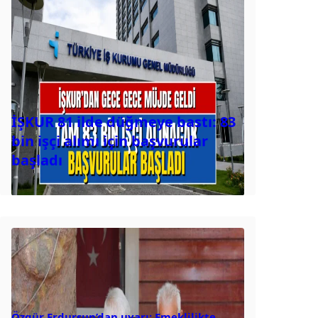
İŞKUR 81 ilde düğmeye bastı: 83
bin işçi alımı için başvurular
başladı
Özgür Erdursun’dan uyarı: Emeklilikte