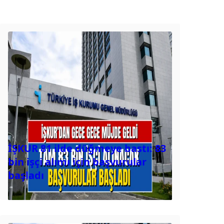
İŞKUR 81 ilde düğmeye bastı: 83
bin işçi alımı için başvurular
başladı