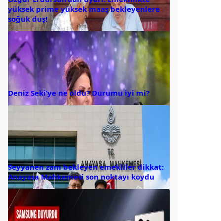
yüksek prime yüksek maaş bekleyenlere
soğuk duş!
Deniz Seki’ye ne oldu? Durumu iyi mi?
Seyyanen zam bekleyen emekliler dikkat:
Anayasa Mahkemesi son noktayı koydu