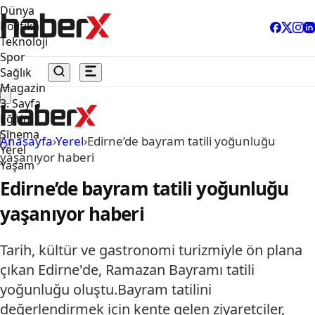
Dünya
Politika
Teknoloji
Spor
Sağlık
Magazin
3. Sayfa
Eğitim
Sinema
Anasayfa
›
Yerel
›
Edirne’de bayram tatili yoğunluğu
Yerel
yaşanıyor haberi
Yaşam
Edirne’de bayram tatili yoğunluğu
yaşanıyor haberi
Tarih, kültür ve gastronomi turizmiyle ön plana
çıkan Edirne'de, Ramazan Bayramı tatili
yoğunluğu oluştu.Bayram tatilini
değerlendirmek için kente gelen ziyaretçiler,