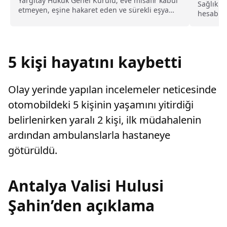
kusurlu sayıldı
Yargıtay Hukuk Genel Kurulu; eve misafir kabul
Sağlık B
etmeyen, eşine hakaret eden ve sürekli eşya
hesabınd
değiştirerek masraf çıkaran kadını ağır kusurlu
olmayan 
sayarak, kadının eşine tazminat ödemesine
karar verdi.
5 kişi hayatını kaybetti
Olay yerinde yapılan incelemeler neticesinde
otomobildeki 5 kişinin yaşamını yitirdiği
belirlenirken yaralı 2 kişi, ilk müdahalenin
ardından ambulanslarla hastaneye
götürüldü.
Antalya Valisi Hulusi
Şahin’den açıklama