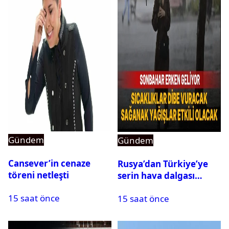
Gündem
Gündem
Cansever’in cenaze
Rusya’dan Türkiye’ye
töreni netleşti
serin hava dalgası
geliyor: Sıcaklık birden
15 saat önce
15 saat önce
düşecek