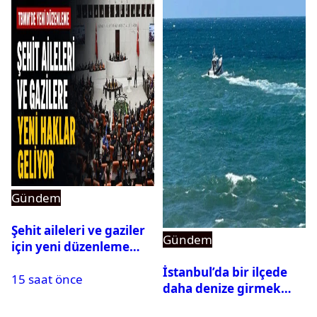
Gündem
Şehit aileleri ve gaziler
Gündem
için yeni düzenleme
Meclis’ten geçti
İstanbul’da bir ilçede
15 saat önce
daha denize girmek
yasaklandı