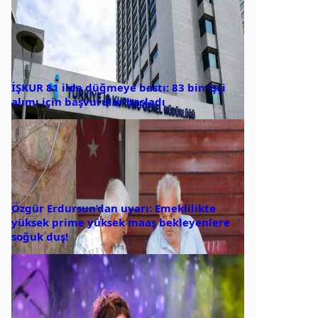
İŞKUR 81 ilde düğmeye bastı: 83 bin işçi
alımı için başvurular başladı
Özgür Erdursun’dan uyarı: Emeklilikte
yüksek prime yüksek maaş bekleyenlere
soğuk duş!