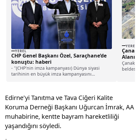
YEREL
Çanakk
YEREL
CHP Genel Başkanı Özel, Saraçhane’de
Alanın 
konuştu: haberi
Çanakkal
- "(CHP'nin imza kampanyası) Dünya siyasi
beldesin
tarihinin en büyük imza kampanyasını
orman yan
başlatmış durumdayız. Bugün Türkiye'nin dört
bir yanında vatandaşlarımızla evlerinde,
kahvehanelerde, AVM'lerde, tren
Edirne'yi Tanıtma ve Tava Ciğeri Kalite
istasyonlarında, karşıdan karşıya geçen
vapurlarda, takalarda bayramlaşıyoruz ve imza
Koruma Derneği Başkanı Uğurcan İmrak, AA
kampanyamızı yoğunlaştırıyoruz"
muhabirine, kentte bayram hareketliliği
yaşandığını söyledi.