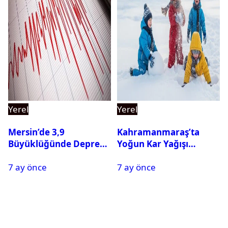
Yerel
Yerel
Mersin’de 3,9
Kahramanmaraş’ta
Büyüklüğünde Deprem
Yoğun Kar Yağışı
Oldu
Nedeniyle Okullar Yarın
7 ay önce
7 ay önce
Tatil