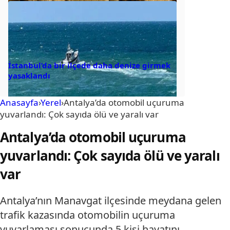
İstanbul’da bir ilçede daha denize girmek
yasaklandı
Anasayfa
›
Yerel
›
Antalya’da otomobil uçuruma
yuvarlandı: Çok sayıda ölü ve yaralı var
Antalya’da otomobil uçuruma
yuvarlandı: Çok sayıda ölü ve yaralı
var
Antalya’nın Manavgat ilçesinde meydana gelen
trafik kazasında otomobilin uçuruma
yuvarlaması sonucunda 5 kişi hayatını