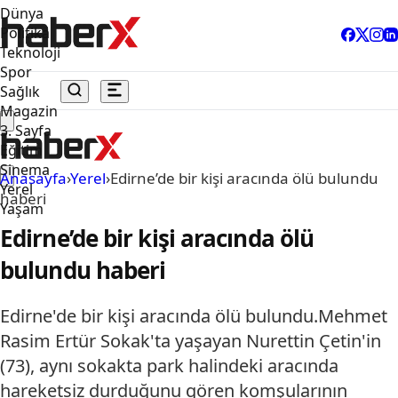
Dünya
Politika
Teknoloji
Spor
Sağlık
Magazin
3. Sayfa
Eğitim
Sinema
Anasayfa
›
Yerel
›
Edirne’de bir kişi aracında ölü bulundu
Yerel
haberi
Yaşam
Edirne’de bir kişi aracında ölü
bulundu haberi
Edirne'de bir kişi aracında ölü bulundu.Mehmet
Rasim Ertür Sokak'ta yaşayan Nurettin Çetin'in
(73), aynı sokakta park halindeki aracında
hareketsiz durduğunu gören komşularının