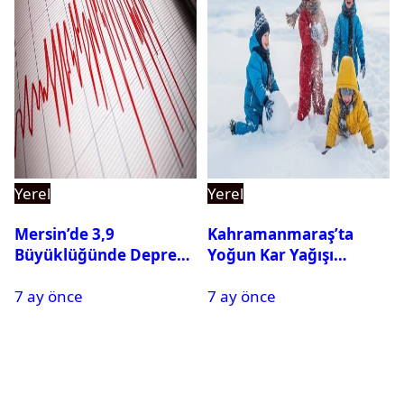
Yerel
Yerel
Mersin’de 3,9
Kahramanmaraş’ta
Büyüklüğünde Deprem
Yoğun Kar Yağışı
Oldu
Nedeniyle Okullar Yarın
7 ay önce
7 ay önce
Tatil