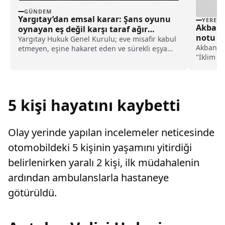
GÜNDEM
Yargıtay’dan emsal karar: Şans oyunu
YEREL
Akbank,
oynayan eş değil karşı taraf ağır
notu al
kusurlu sayıldı
Yargıtay Hukuk Genel Kurulu; eve misafir kabul
Akbank, 
etmeyen, eşine hakaret eden ve sürekli eşya
"İklim De
değiştirerek masraf çıkaran kadını ağır kusurlu
kategori
sayarak, kadının eşine tazminat ödemesine
notunu a
karar verdi.
açıklama
etkilerin
5 kişi hayatını kaybetti
Olay yerinde yapılan incelemeler neticesinde
otomobildeki 5 kişinin yaşamını yitirdiği
belirlenirken yaralı 2 kişi, ilk müdahalenin
ardından ambulanslarla hastaneye
götürüldü.