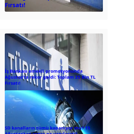
Fırsatı!
İş Bankası emekli promosyonunda
Ağustos’ta rekor geldi: Toplam 25 Bin TL
Fırsatı!
SD kanalların tümü kapanıyor mu? 15
Ağustos’tan sonra ne yapılacak?