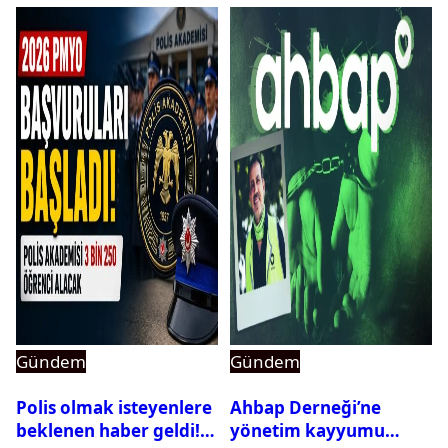
Gündem
Gündem
Polis olmak isteyenlere
Ahbap Derneği’ne
beklenen haber geldi!
yönetim kayyumu