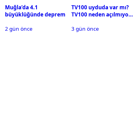
Muğla’da 4.1
TV100 uyduda var mı?
büyüklüğünde deprem
TV100 neden açılmıyor?
2 gün önce
3 gün önce