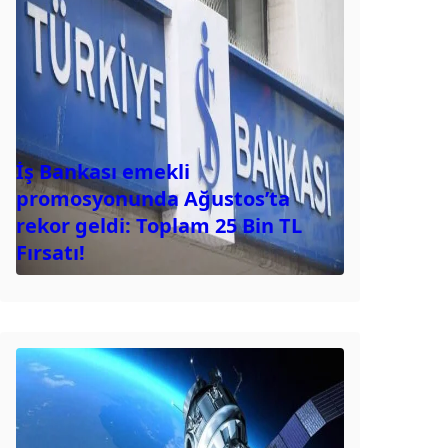
İş Bankası emekli
promosyonunda Ağustos’ta
rekor geldi: Toplam 25 Bin TL
Fırsatı!