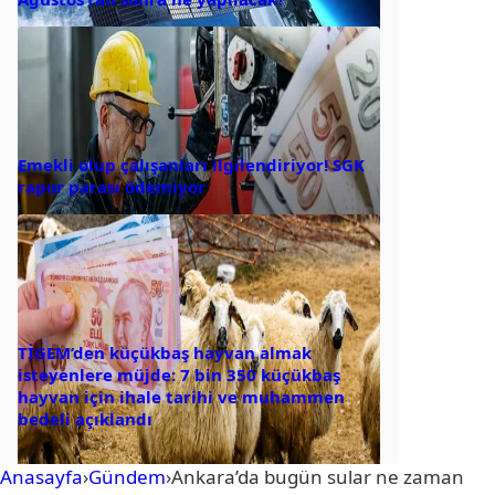
Emekli olup çalışanları ilgilendiriyor! SGK
rapor parası ödemiyor
TİGEM’den küçükbaş hayvan almak
isteyenlere müjde: 7 bin 350 küçükbaş
hayvan için ihale tarihi ve muhammen
bedeli açıklandı
Anasayfa
›
Gündem
›
Ankara’da bugün sular ne zaman