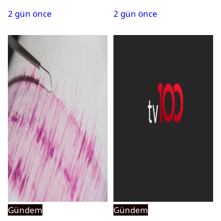
PMYO başvuruları açıldı
atandı: Kapatma davası
2 gün önce
2 gün önce
açıldı
Gündem
Gündem