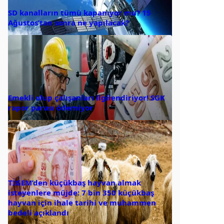
SD kanalların tümü kapanıyor mu? 15
Ağustos’tan sonra ne yapılacak?
Emekli olup çalışanları ilgilendiriyor! SGK
rapor parası ödemiyor
TİGEM’den küçükbaş hayvan almak
isteyenlere müjde: 7 bin 350 küçükbaş
hayvan için ihale tarihi ve muhammen
bedeli açıklandı