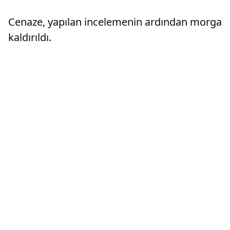
şekillendiren stratejik kararların alınmasına
aktif olarak katılacağız"
Cenaze, yapılan incelemenin ardından morga
kaldırıldı.