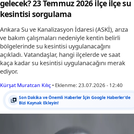
gelecek? 23 Temmuz 2026 ilçe ilçe su
kesintisi sorgulama
Ankara Su ve Kanalizasyon İdaresi (ASKİ), arıza
ve bakım çalışmaları nedeniyle kentin belirli
bölgelerinde su kesintisi uygulanacağını
açıkladı. Vatandaşlar, hangi ilçelerde ve saat
kaça kadar su kesintisi uygulanacağını merak
ediyor.
Kürşat Muratcan Kılıç
•
Eklenme:
23.07.2026 - 12:40
Son Dakika ve Önemli Haberler İçin Google Haberler'de
Bizi Kaynak Ekleyin!