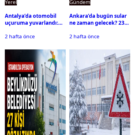
Yerel
Gündem
Antalya’da otomobil
Ankara’da bugün sular
uçuruma yuvarlandı:
ne zaman gelecek? 23
Çok sayıda ölü ve yaralı
Temmuz 2026 ilçe ilçe
2 hafta önce
2 hafta önce
var
su kesintisi sorgulama