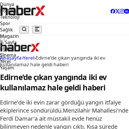
Dünya
Politika
Teknoloji
Spor
Sağlık
Magazin
3. Sayfa
Eğitim
Sinema
Anasayfa
›
Yerel
›
Edirne’de çıkan yangında iki ev
Yerel
kullanılamaz hale geldi haberi
Yaşam
Edirne’de çıkan yangında iki ev
kullanılamaz hale geldi haberi
Edirne'de iki evin zarar gördüğü yangın itfaiye
ekiplerince söndürüldü.Menzilahir Mahallesi'nde
Ferdi Damar'a ait müstakil evde henüz
bilinmeyen nedenle yangın çıktı. Kısa sürede