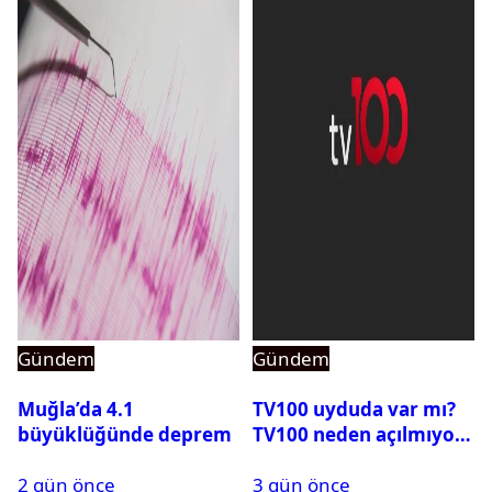
Gündem
Gündem
Muğla’da 4.1
TV100 uyduda var mı?
büyüklüğünde deprem
TV100 neden açılmıyor?
2 gün önce
3 gün önce