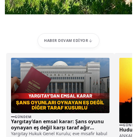
HABER DEVAM EDIYOR
GÜNDEM
Yargıtay’dan emsal karar: Şans oyunu
GÜNDE
oynayan eş değil karşı taraf ağır
Hudut K
kusurlu sayıldı
Yargıtay Hukuk Genel Kurulu; eve misafir kabul
ANKARA (