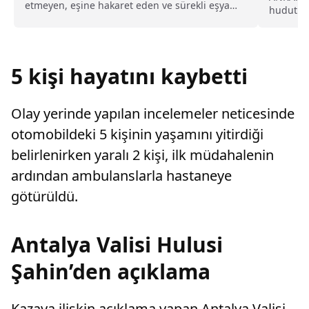
etmeyen, eşine hakaret eden ve sürekli eşya
hudutlar
değiştirerek masraf çıkaran kadını ağır kusurlu
sürdüğünü
sayarak, kadının eşine tazminat ödemesine
karar verdi.
5 kişi hayatını kaybetti
Olay yerinde yapılan incelemeler neticesinde
otomobildeki 5 kişinin yaşamını yitirdiği
belirlenirken yaralı 2 kişi, ilk müdahalenin
ardından ambulanslarla hastaneye
götürüldü.
Antalya Valisi Hulusi
Şahin’den açıklama
Kazaya ilişkin açıklama yapan Antalya Valisi