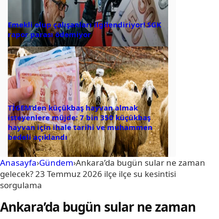
Emekli olup çalışanları ilgilendiriyor! SGK
rapor parası ödemiyor
TİGEM’den küçükbaş hayvan almak
isteyenlere müjde: 7 bin 350 küçükbaş
hayvan için ihale tarihi ve muhammen
bedeli açıklandı
Anasayfa
›
Gündem
›
Ankara’da bugün sular ne zaman
gelecek? 23 Temmuz 2026 ilçe ilçe su kesintisi
sorgulama
Ankara’da bugün sular ne zaman