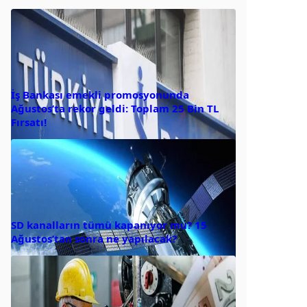
İş Bankası emekli promosyonunda
Ağustos’ta rekor geldi: Toplam 25 Bin TL
Fırsatı!
SD kanalların tümü kapanıyor mu? 15
Ağustos’tan sonra ne yapılacak?