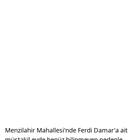
Menzilahir Mahallesi'nde Ferdi Damar'a ait
müstakil evde henüz bilinmeyen nedenle