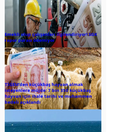
Emekli olup çalışanları ilgilendiriyor! SGK
rapor parası ödemiyor
TİGEM’den küçükbaş hayvan almak
isteyenlere müjde: 7 bin 350 küçükbaş
hayvan için ihale tarihi ve muhammen
bedeli açıklandı