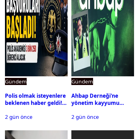
Gündem
Gündem
Polis olmak isteyenlere
Ahbap Derneği’ne
beklenen haber geldi!
yönetim kayyumu
PMYO başvuruları açıldı
atandı: Kapatma davası
2 gün önce
2 gün önce
açıldı