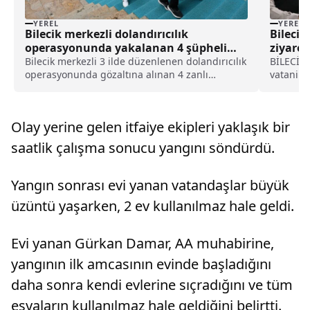
YEREL
YEREL
Bilecik merkezli dolandırıcılık
Bilecik
operasyonunda yakalanan 4 şüpheli
ziyaret
tutuklandı haberi
Bilecik merkezli 3 ilde düzenlenen dolandırıcılık
BİLECİK (
operasyonunda gözaltına alınan 4 zanlı
vatani g
tutuklandı.İl Emniyet Müdürlüğü Asayiş Şubesi
girdiği 
ve Asayiş Daire Başkanlığı Dolandırıcılık Şubesi
Yavuz'a 
ekipleri, Bilecik ve farklı illerde çeşitli alışveriş
açıklama
Olay yerine gelen itfaiye ekipleri yaklaşık bir
si...
Vali Ayg.
saatlik çalışma sonucu yangını söndürdü.
Yangın sonrası evi yanan vatandaşlar büyük
üzüntü yaşarken, 2 ev kullanılmaz hale geldi.
Evi yanan Gürkan Damar, AA muhabirine,
yangının ilk amcasının evinde başladığını
daha sonra kendi evlerine sıçradığını ve tüm
eşyaların kullanılmaz hale geldiğini belirtti.