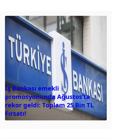
İş Bankası emekli
promosyonunda Ağustos’ta
rekor geldi: Toplam 25 Bin TL
Fırsatı!