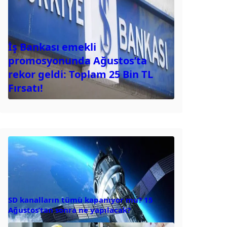
İş Bankası emekli
promosyonunda Ağustos’ta
rekor geldi: Toplam 25 Bin TL
Fırsatı!
SD kanalların tümü kapanıyor mu? 15
Ağustos’tan sonra ne yapılacak?