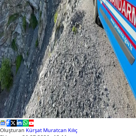
Oluşturan
Kürşat Muratcan Kılıç