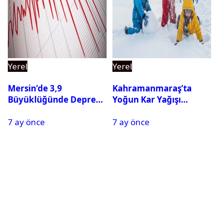
Yerel
Yerel
Mersin’de 3,9
Kahramanmaraş’ta
Büyüklüğünde Deprem
Yoğun Kar Yağışı
Oldu
Nedeniyle Okullar Yarın
7 ay önce
7 ay önce
Tatil