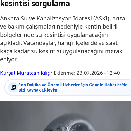
kesintisi sorgulama
Ankara Su ve Kanalizasyon İdaresi (ASKİ), arıza
ve bakım çalışmaları nedeniyle kentin belirli
bölgelerinde su kesintisi uygulanacağını
açıkladı. Vatandaşlar, hangi ilçelerde ve saat
kaça kadar su kesintisi uygulanacağını merak
ediyor.
Kürşat Muratcan Kılıç
•
Eklenme:
23.07.2026 - 12:40
Son Dakika ve Önemli Haberler İçin Google Haberler'de
Bizi Kaynak Ekleyin!