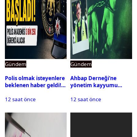
Gündem
Gündem
Polis olmak isteyenlere
Ahbap Derneği’ne
beklenen haber geldi!
yönetim kayyumu
PMYO başvuruları açıldı
atandı: Kapatma davası
12 saat önce
12 saat önce
açıldı