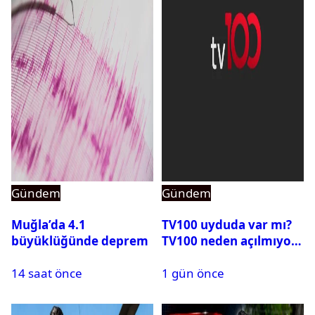
Gündem
Gündem
Muğla’da 4.1
TV100 uyduda var mı?
büyüklüğünde deprem
TV100 neden açılmıyor?
14 saat önce
1 gün önce