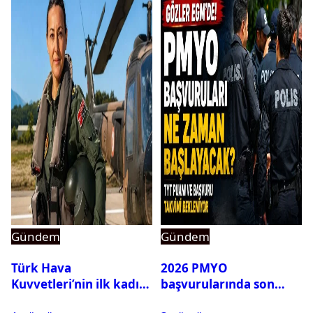
Gündem
Gündem
Türk Hava
2026 PMYO
Kuvvetleri’nin ilk kadın
başvurularında son
generali Özlem
durum ne?