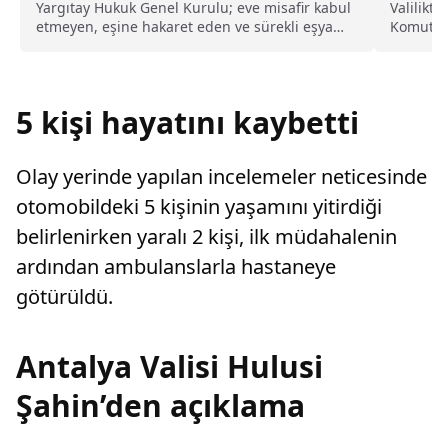
kusurlu sayıldı
Ediyor
Yargıtay Hukuk Genel Kurulu; eve misafir kabul
Valilikt
etmeyen, eşine hakaret eden ve sürekli eşya
Komutanl
değiştirerek masraf çıkaran kadını ağır kusurlu
Çocuk Kı
sayarak, kadının eşine tazminat ödemesine
karar verdi.
5 kişi hayatını kaybetti
Olay yerinde yapılan incelemeler neticesinde
otomobildeki 5 kişinin yaşamını yitirdiği
belirlenirken yaralı 2 kişi, ilk müdahalenin
ardından ambulanslarla hastaneye
götürüldü.
Antalya Valisi Hulusi
Şahin’den açıklama