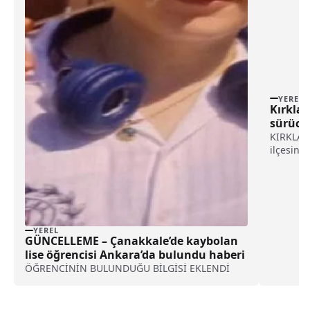
YEREL
Kırklar
sürücül
KIRKLAREL
ilçesind
kural ih
uyguland
Denetlem
Kaynarca
YEREL
GÜNCELLEME – Çanakkale’de kaybolan
lise öğrencisi Ankara’da bulundu haberi
ÖĞRENCİNİN BULUNDUĞU BİLGİSİ EKLENDİ