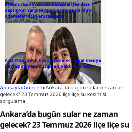
Kıdem tazminatında hesaplar yeniden
yapılıyor: Yargıtay’dan prim ve yardım
ödemeleri için emsal karar
Aziz Yıldırım’ın kızına yönelik sosyal medya
paylaşımı yapan şüpheli hakkında karar
çıktı
Anasayfa
›
Gündem
›
Ankara’da bugün sular ne zaman
gelecek? 23 Temmuz 2026 ilçe ilçe su kesintisi
sorgulama
Ankara’da bugün sular ne zaman
gelecek? 23 Temmuz 2026 ilçe ilçe su