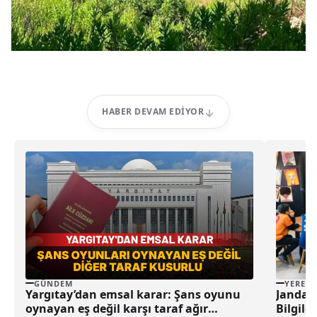
HABER DEVAM EDIYOR
GÜNDEM
YEREL
Yargıtay’dan emsal karar: Şans oyunu
Jandar
oynayan eş değil karşı taraf ağır
Bilgile