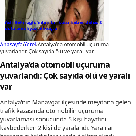
Aslı Bekiroğlu’ndan bir kötü haber daha: 8
defa ameliyat olmuştu
Anasayfa
›
Yerel
›
Antalya’da otomobil uçuruma
yuvarlandı: Çok sayıda ölü ve yaralı var
Antalya’da otomobil uçuruma
yuvarlandı: Çok sayıda ölü ve yaralı
var
Antalya’nın Manavgat ilçesinde meydana gelen
trafik kazasında otomobilin uçuruma
yuvarlaması sonucunda 5 kişi hayatını
kaybederken 2 kişi de yaralandı. Yaralılar