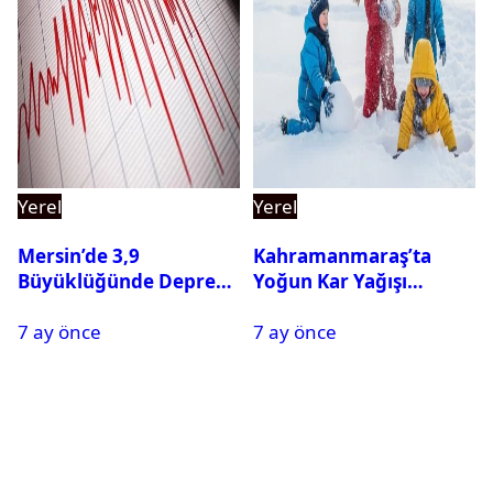
Yerel
Yerel
Mersin’de 3,9
Kahramanmaraş’ta
Büyüklüğünde Deprem
Yoğun Kar Yağışı
Oldu
Nedeniyle Okullar Yarın
7 ay önce
7 ay önce
Tatil