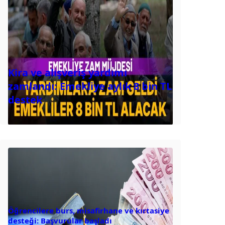
Kira ve alışveriş yardımı
zamlandı: Emekliye aylık 8 bin TL
destek
Öğrencilere burs, misafirhane ve kırtasiye
desteği: Başvurular başladı