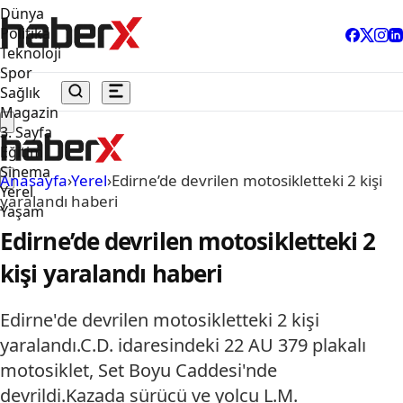
Dünya
Politika
Teknoloji
Spor
Sağlık
Magazin
3. Sayfa
Eğitim
Sinema
Anasayfa
›
Yerel
›
Edirne’de devrilen motosikletteki 2 kişi
Yerel
yaralandı haberi
Yaşam
Edirne’de devrilen motosikletteki 2
kişi yaralandı haberi
Edirne'de devrilen motosikletteki 2 kişi
yaralandı.C.D. idaresindeki 22 AU 379 plakalı
motosiklet, Set Boyu Caddesi'nde
devrildi.Kazada sürücü ve yolcu L.M.