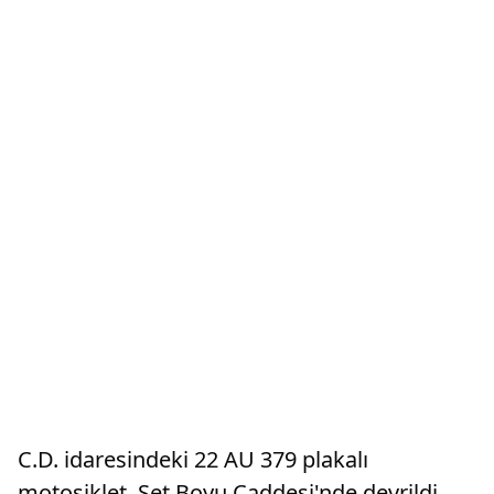
C.D. idaresindeki 22 AU 379 plakalı
motosiklet, Set Boyu Caddesi'nde devrildi.