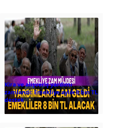
Kira ve alışveriş yardımı
zamlandı: Emekliye aylık 8 bin TL
destek