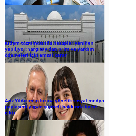
Kıdem tazminatında hesaplar yeniden
yapılıyor: Yargıtay’dan prim ve yardım
ödemeleri için emsal karar
Aziz Yıldırım’ın kızına yönelik sosyal medya
paylaşımı yapan şüpheli hakkında karar
çıktı