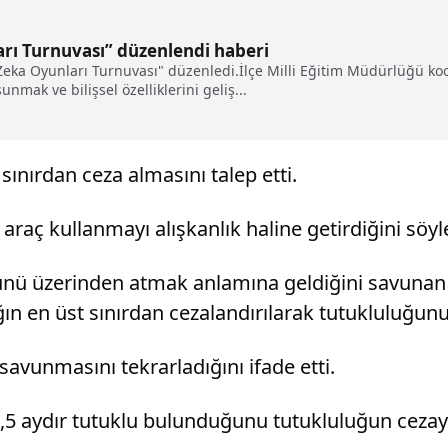
arı Turnuvası” düzenlendi haberi
 Zeka Oyunları Turnuvası" düzenledi.İlçe Milli Eğitim Müdürlüğü ko
nmak ve bilişsel özelliklerini geliş...
ınırdan ceza almasını talep etti.
raç kullanmayı alışkanlık haline getirdiğini söyl
ü üzerinden atmak anlamına geldiğini savunan Kar
ığın en üst sınırdan cezalandırılarak tutukluluğun
avunmasını tekrarladığını ifade etti.
 7,5 aydır tutuklu bulunduğunu tutukluluğun ceza