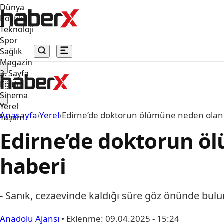
Dünya
Politika
Teknoloji
Spor
Sağlık
Magazin
3. Sayfa
Eğitim
Sinema
Yerel
Anasayfa
›
Yerel
›
Edirne’de doktorun ölümüne neden olan s
Yaşam
Edirne’de doktorun öl
haberi
- Sanık, cezaevinde kaldığı süre göz önünde bulu
Anadolu Ajansı
•
Eklenme:
09.04.2025 - 15:24