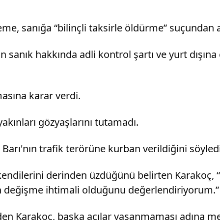
e, sanığa “bilinçli taksirle öldürme” suçundan ar
anık hakkında adli kontrol şartı ve yurt dışına çı
asına karar verdi.
akınları gözyaşlarını tutamadı.
arı'nın trafik terörüne kurban verildiğini söyledi
 kendilerini derinden üzdüğünü belirten Karakoç,
 değişme ihtimali olduğunu değerlendiriyorum.” 
den Karakoç, başka acılar yaşanmaması adına mevz