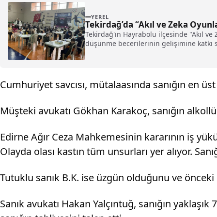
YEREL
Tekirdağ’da “Akıl ve Zeka Oyunl
Tekirdağ'ın Hayrabolu ilçesinde "Akıl ve
düşünme becerilerinin gelişimine katkı su
Cumhuriyet savcısı, mütalaasında sanığın en üst s
Müşteki avukatı Gökhan Karakoç, sanığın alkollü a
Edirne Ağır Ceza Mahkemesinin kararının iş yükün
Olayda olası kastın tüm unsurları yer alıyor. San
Tutuklu sanık B.K. ise üzgün olduğunu ve önceki s
Sanık avukatı Hakan Yalçıntuğ, sanığın yaklaşık