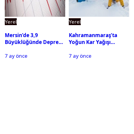
Yerel
Yerel
Mersin’de 3,9
Kahramanmaraş’ta
Büyüklüğünde Deprem
Yoğun Kar Yağışı
Oldu
Nedeniyle Okullar Yarın
7 ay önce
7 ay önce
Tatil