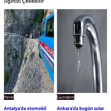
İlginizi Çekebilir
Yerel
Gündem
Antalya’da otomobil
Ankara’da bugün sular