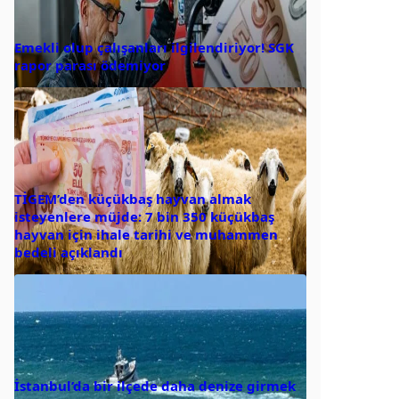
Emekli olup çalışanları ilgilendiriyor! SGK
rapor parası ödemiyor
TİGEM’den küçükbaş hayvan almak
isteyenlere müjde: 7 bin 350 küçükbaş
hayvan için ihale tarihi ve muhammen
bedeli açıklandı
İstanbul’da bir ilçede daha denize girmek