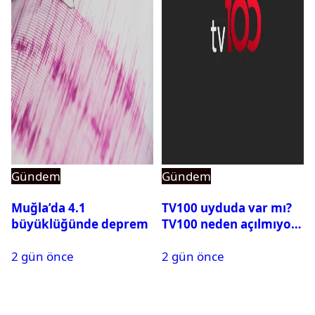
Gündem
Gündem
Muğla’da 4.1
TV100 uyduda var mı?
büyüklüğünde deprem
TV100 neden açılmıyor?
2 gün önce
2 gün önce