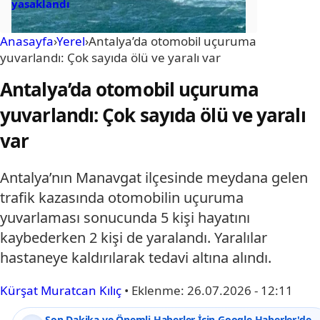
yasaklandı
Anasayfa
›
Yerel
›
Antalya’da otomobil uçuruma
yuvarlandı: Çok sayıda ölü ve yaralı var
Antalya’da otomobil uçuruma
yuvarlandı: Çok sayıda ölü ve yaralı
var
Antalya’nın Manavgat ilçesinde meydana gelen
trafik kazasında otomobilin uçuruma
yuvarlaması sonucunda 5 kişi hayatını
kaybederken 2 kişi de yaralandı. Yaralılar
hastaneye kaldırılarak tedavi altına alındı.
Kürşat Muratcan Kılıç
•
Eklenme:
26.07.2026 - 12:11
Son Dakika ve Önemli Haberler İçin Google Haberler'de