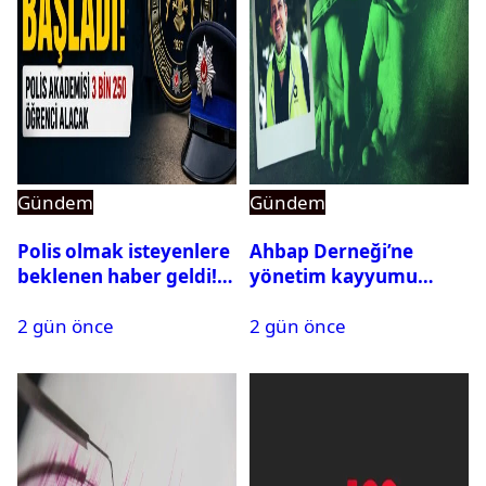
Gündem
Gündem
Polis olmak isteyenlere
Ahbap Derneği’ne
beklenen haber geldi!
yönetim kayyumu
PMYO başvuruları açıldı
atandı: Kapatma davası
2 gün önce
2 gün önce
açıldı