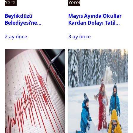
Yerel
Yerel
Beylikdüzü
Mayıs Ayında Okullar
Belediyesi’ne
Kardan Dolayı Tatil
Operasyon: 27 Kişi
Edildi
2 ay önce
3 ay önce
Gözaltına Alındı