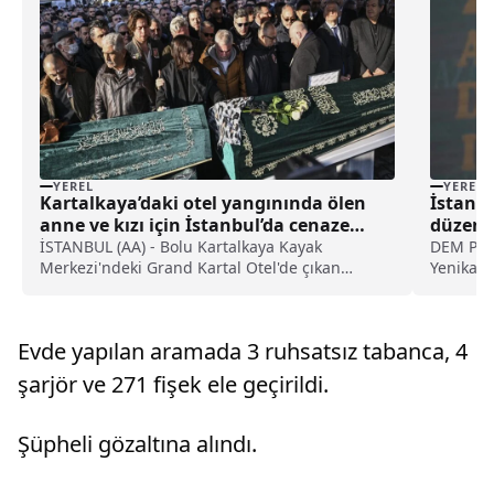
YEREL
YEREL
Kartalkaya’daki otel yangınında ölen
İstanbu
anne ve kızı için İstanbul’da cenaze
düzenl
töreni yapıldı haberi
İSTANBUL (AA) - Bolu Kartalkaya Kayak
DEM Part
Merkezi'ndeki Grand Kartal Otel'de çıkan
Yenikapı
yangında hayatını kaybeden Müge Turan (46)
demokrat
ile kızı Alya Turan (14) için Sarıyer Kilyos Merkez
gerçekle
Camisi'nde cenaze töreni düzenledi.İkindi vakti
kentin çe
Evde yapılan aramada 3 ruhsatsız tabanca, 4
yapılan törende acılı...
polis eki
şarjör ve 271 fişek ele geçirildi.
Şüpheli gözaltına alındı.