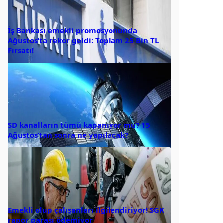
İş Bankası emekli promosyonunda
Ağustos’ta rekor geldi: Toplam 25 Bin TL
Fırsatı!
SD kanalların tümü kapanıyor mu? 15
Ağustos’tan sonra ne yapılacak?
Emekli olup çalışanları ilgilendiriyor! SGK
rapor parası ödemiyor