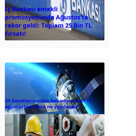
İş Bankası emekli
promosyonunda Ağustos’ta
rekor geldi: Toplam 25 Bin TL
Fırsatı!
SD kanalların tümü kapanıyor mu? 15
Ağustos’tan sonra ne yapılacak?