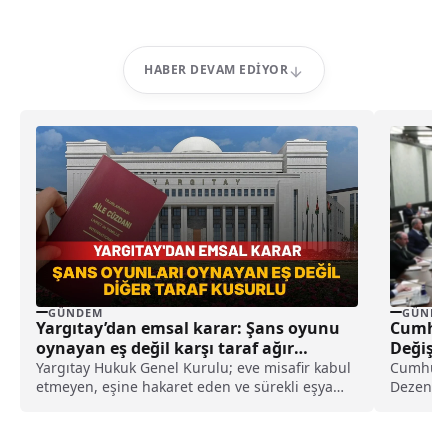
HABER DEVAM EDIYOR
GÜNDEM
GÜNDE
Yargıtay’dan emsal karar: Şans oyunu
Cumhur
oynayan eş değil karşı taraf ağır
Değişik
kusurlu sayıldı
Yargıtay Hukuk Genel Kurulu; eve misafir kabul
Cumhurba
etmeyen, eşine hakaret eden ve sürekli eşya
Dezenfo
değiştirerek masraf çıkaran kadını ağır kusurlu
bazı bas
sayarak, kadının eşine tazminat ödemesine
karar verdi.