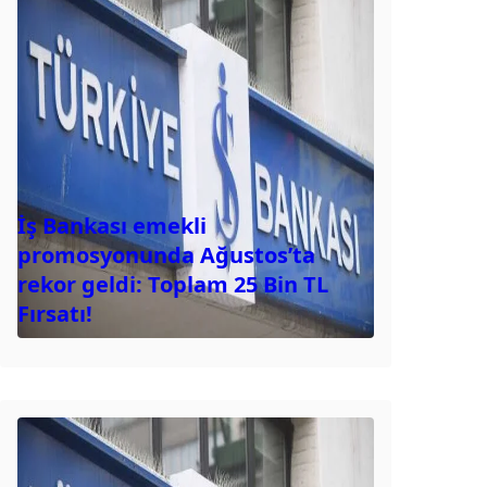
İş Bankası emekli
promosyonunda Ağustos’ta
rekor geldi: Toplam 25 Bin TL
Fırsatı!