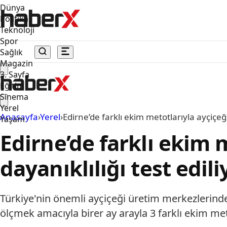
Dünya
Politika
Teknoloji
Spor
Sağlık
Magazin
3. Sayfa
Eğitim
Sinema
Yerel
Anasayfa
›
Yerel
›
Edirne’de farklı ekim metotlarıyla ayçiçeği
Yaşam
Edirne’de farklı ekim 
dayanıklılığı test edil
Türkiye'nin önemli ayçiçeği üretim merkezlerinde
ölçmek amacıyla birer ay arayla 3 farklı ekim 