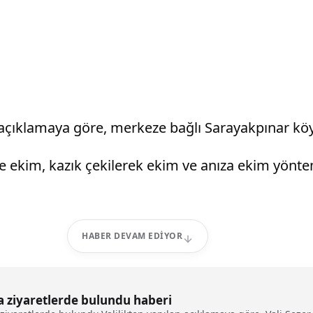
ıklamaya göre, merkeze bağlı Sarayakpınar köyü
ekim, kazık çekilerek ekim ve anıza ekim yöntem
HABER DEVAM EDIYOR
da ziyaretlerde bulundu haberi