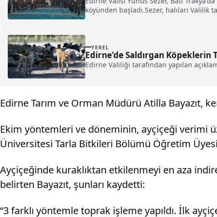
Edirne Valisi Yunus Sezer, Batı Trakya'da
köyünden başladı.Sezer, halıları Valilik 
YEREL
Edirne’de Saldırgan Köpeklerin T
Edirne Valiliği tarafından yapılan açıkl
Edirne Tarım ve Orman Müdürü Atilla Bayazıt, kent
Ekim yöntemleri ve döneminin, ayçiçeği verimi üz
Üniversitesi Tarla Bitkileri Bölümü Öğretim Üyesi 
Ayçiçeğinde kuraklıktan etkilenmeyi en aza indir
belirten Bayazıt, şunları kaydetti:
“3 farklı yöntemle toprak işleme yapıldı. İlk ayç