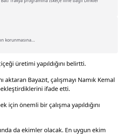
, Batı Trakya programına İskeçe iline bağlı Dinkler
rın korunmasına...
ği üretimi yapıldığını belirtti.
ını aktaran Bayazıt, çalışmayı Namık Kemal
leştirdiklerini ifade etti.
k için önemli bir çalışma yapıldığını
larında da ekimler olacak. En uygun ekim