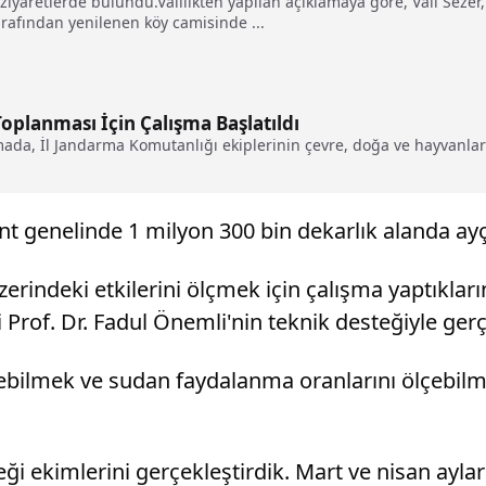
 ziyaretlerde bulundu.Valilikten yapılan açıklamaya göre, Vali Sezer
tarafından yenilenen köy camisinde ...
oplanması İçin Çalışma Başlatıldı
amada, İl Jandarma Komutanlığı ekiplerinin çevre, doğa ve hayvanla
 genelinde 1 milyon 300 bin dekarlık alanda ayçiçe
erindeki etkilerini ölçmek için çalışma yaptıklar
Prof. Dr. Fadul Önemli'nin teknik desteğiyle gerçek
ebilmek ve sudan faydalanma oranlarını ölçebilme
içeği ekimlerini gerçekleştirdik. Mart ve nisan ay