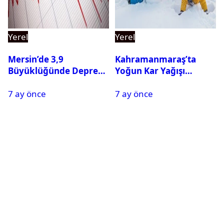
Yerel
Yerel
Mersin’de 3,9
Kahramanmaraş’ta
Büyüklüğünde Deprem
Yoğun Kar Yağışı
Oldu
Nedeniyle Okullar Yarın
7 ay önce
7 ay önce
Tatil