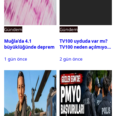
Gündem
Gündem
Muğla’da 4.1
TV100 uyduda var mı?
büyüklüğünde deprem
TV100 neden açılmıyor?
1 gün önce
2 gün önce