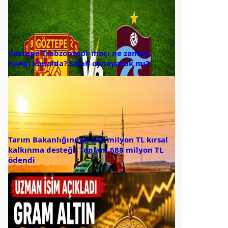
Göztepe Trabzonspor maçı ne zaman,
hangi kanalda? Salah oynayacak mı?
Tarım Bakanlığından 131 milyon TL kırsal
kalkınma desteği: Toplam 688 milyon TL
ödendi