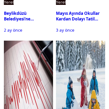
Yerel
Yerel
Beylikdüzü
Mayıs Ayında Okullar
Belediyesi’ne
Kardan Dolayı Tatil
Operasyon: 27 Kişi
Edildi
2 ay önce
3 ay önce
Gözaltına Alındı