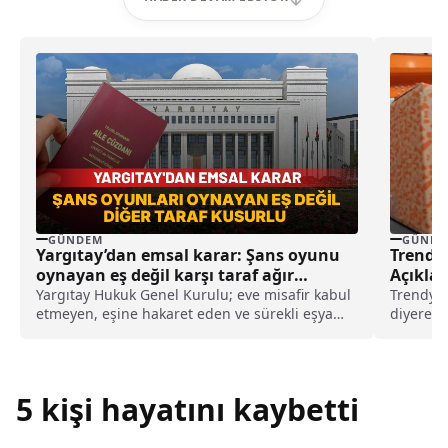
GÜNDEM
GÜNDE
Yargıtay’dan emsal karar: Şans oyunu
Trendyo
oynayan eş değil karşı taraf ağır
Açıklam
kusurlu sayıldı
Yargıtay Hukuk Genel Kurulu; eve misafir kabul
Trendyol,
etmeyen, eşine hakaret eden ve sürekli eşya
diyerek 
değiştirerek masraf çıkaran kadını ağır kusurlu
oldu.Çok 
sayarak, kadının eşine tazminat ödemesine
karar verdi.
5 kişi hayatını kaybetti