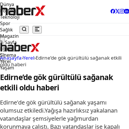
Dünya
Politika
Teknoloji
Spor
Sağlık
Magazin
3. Sayfa
Eğitim
Sinema
Anasayfa
›
Yerel
›
Edirne’de gök gürültülü sağanak etkili
Yerel
oldu haberi
Yaşam
Edirne’de gök gürültülü sağanak
etkili oldu haberi
Edirne'de gök gürültülü sağanak yaşamı
olumsuz etkiledi.Yağışa hazırlıksız yakalanan
vatandaşlar şemsiyelerle yağmurdan
korunmaya çalıştı. Bazı vatandaşlar ise kapalı