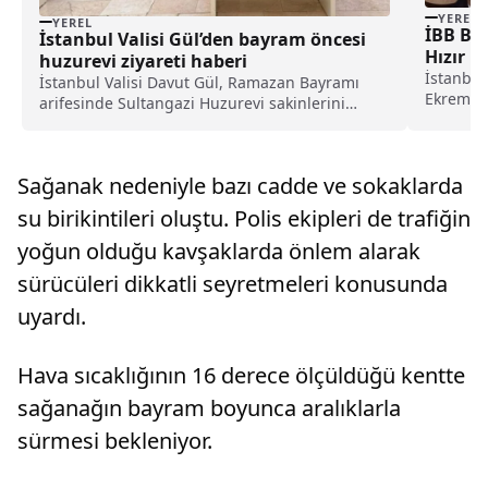
YEREL
YEREL
İBB Ba
İstanbul Valisi Gül’den bayram öncesi
Hızır L
huzurevi ziyareti haberi
haberi
İstanbul
İstanbul Valisi Davut Gül, Ramazan Bayramı
Ekrem İm
arifesinde Sultangazi Huzurevi sakinlerini
Cemevi'n
ziyaret etti.Vali Gül ziyaretinde huzurevi
katıldı.
sakinleriyle bayramlaştı, karanfil verdiği
Alevi va
yaşlılarla sohbet etti.Daha sonra Eminönü'nde
Sağanak nedeniyle bazı cadde ve sokaklarda
talepleri
bulunan Mısır Çar...
su birikintileri oluştu. Polis ekipleri de trafiğin
yoğun olduğu kavşaklarda önlem alarak
sürücüleri dikkatli seyretmeleri konusunda
uyardı.
Hava sıcaklığının 16 derece ölçüldüğü kentte
sağanağın bayram boyunca aralıklarla
sürmesi bekleniyor.