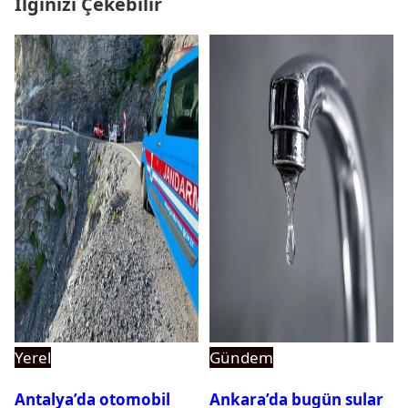
İlginizi Çekebilir
Yerel
Gündem
Antalya’da otomobil
Ankara’da bugün sular