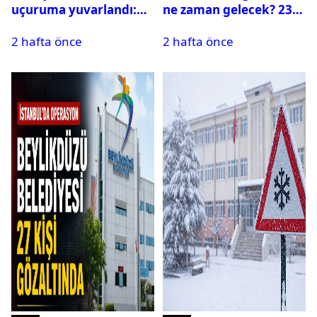
uçuruma yuvarlandı:
ne zaman gelecek? 23
Çok sayıda ölü ve yaralı
Temmuz 2026 ilçe ilçe
2 hafta önce
2 hafta önce
var
su kesintisi sorgulama