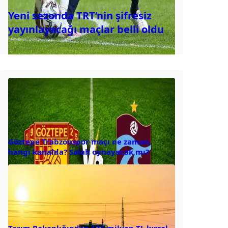
Yeni sezonda TRT’nin şifresiz
yayınlayacağı maçlar belli oldu
Göztepe Trabzonspor maçı ne zaman,
hangi kanalda? Salah oynayacak mı?
Tarım Bakanlığından 131 milyon TL kırsal