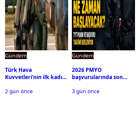
Gündem
Gündem
Türk Hava
2026 PMYO
Kuvvetleri’nin ilk kadın
başvurularında son
generali Özlem
durum ne?
2 gün önce
3 gün önce
Karapınar hakkında
dikkat çeken detay
ortaya çıktı