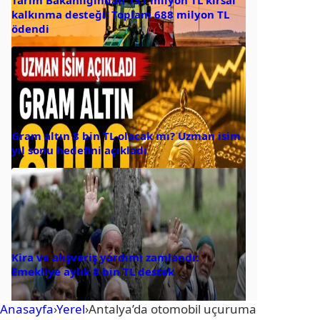
kalkınma desteği: Toplam 688 milyon TL
ödendi
Gram altın 8 bin TL olacak mı? Uzman isim
yıl sonu hedefini açıkladı
Kira ve alışveriş yardımı zamlandı:
Emekliye aylık 8 bin TL destek
Anasayfa
›
Yerel
›
Antalya’da otomobil uçuruma