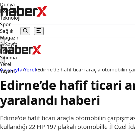
Dünya
Politika
Teknoloji
Spor
Sağlık
Magazin
3. Sayfa
Eğitim
Sinema
Yerel
Anasayfa
›
Yerel
›
Edirne’de hafif ticari araçla otomobilin ça
Yaşam
Edirne’de hafif ticari 
yaralandı haberi
Edirne'de hafif ticari araçla otomobilin çarpışması
kullandığı 22 HP 197 plakalı otomobille İl Özel İd