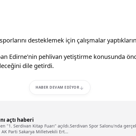
orlarını desteklemek için çalışmalar yaptıklarını 
yapan Edirne'nin pehlivan yetiştirme konusunda ön
ceğini dile getirdi.
HABER DEVAM EDIYOR
nı açtı haberi
n "1. Serdivan Kitap Fuarı" açıldı.Serdivan Spor Salonu'nda gerçekl
K Parti Sakarya Milletvekili Ert...