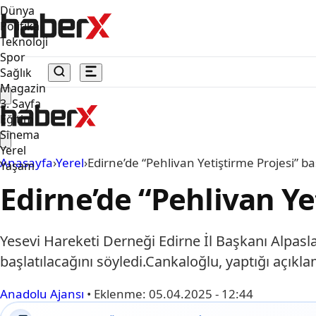
Dünya
Politika
Teknoloji
Spor
Sağlık
Magazin
3. Sayfa
Eğitim
Sinema
Yerel
Anasayfa
›
Yerel
›
Edirne’de “Pehlivan Yetiştirme Projesi” ba
Yaşam
Edirne’de “Pehlivan Ye
Yesevi Hareketi Derneği Edirne İl Başkanı Alpasla
başlatılacağını söyledi.Cankaloğlu, yaptığı açıkl
Anadolu Ajansı
•
Eklenme:
05.04.2025 - 12:44