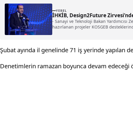
YEREL
İHKİB, Design2Future Zirvesi’nd
- Sanayi ve Teknoloji Bakan Yardımcısı Z
hazırlanan projeler KOSGEB desteklerinde
üretim merkezleri esnek ve dayanıklı yapı
Şubat ayında il genelinde 71 iş yerinde yapılan den
Denetimlerin ramazan boyunca devam edeceği ö