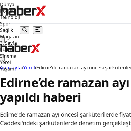
Dünya
Politika
Teknoloji
Spor
Sağlık
Magazin
3. Sayfa
Eğitim
Sinema
Yerel
Anasayfa
›
Yerel
›
Edirne’de ramazan ayı öncesi şarküteriler
Yaşam
Edirne’de ramazan ayı 
yapıldı haberi
Edirne'de ramazan ayı öncesi şarküterilerde fiyat
Caddesi'ndeki şarküterilerde denetim gerçekleştirdi