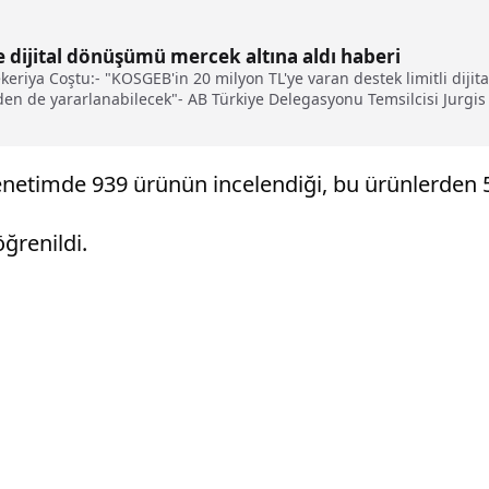
e dijital dönüşümü mercek altına aldı haberi
ekeriya Coştu:- "KOSGEB'in 20 milyon TL'ye varan destek limitli di
n de yararlanabilecek"- AB Türkiye Delegasyonu Temsilcisi Jurgis V
larıyla sektöre yön veriyor"
etimde 939 ürünün incelendiği, bu ürünlerden 518'iy
ğrenildi.