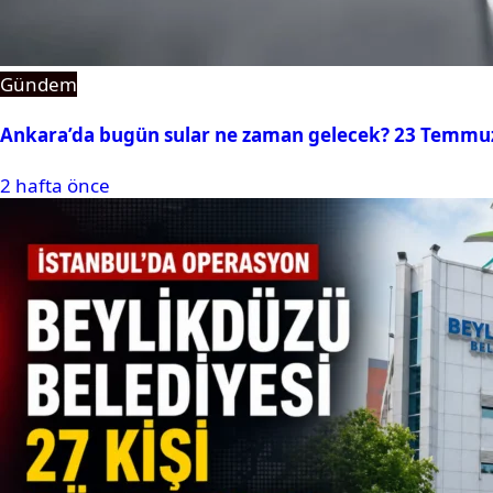
Gündem
Ankara’da bugün sular ne zaman gelecek? 23 Temmuz 2
2 hafta önce