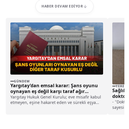
HABER DEVAM EDIYOR
GÜNDEM
Yargıtay’dan emsal karar: Şans oyunu
YEREL
Sağlık
oynayan eş değil karşı taraf ağır
doktorl
kusurlu sayıldı
Yargıtay Hukuk Genel Kurulu; eve misafir kabul
edebile
- "Dokto
etmeyen, eşine hakaret eden ve sürekli eşya
sayesind
değiştirerek masraf çıkaran kadını ağır kusurlu
istediği
sayarak, kadının eşine tazminat ödemesine
anlatabi
karar verdi.
doktorla