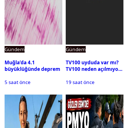
Gündem
Gündem
Muğla’da 4.1
TV100 uyduda var mı?
büyüklüğünde deprem
TV100 neden açılmıyor?
5 saat önce
19 saat önce