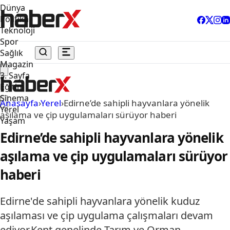
Dünya
Politika
Teknoloji
Spor
Sağlık
Magazin
3. Sayfa
Eğitim
Sinema
Anasayfa
›
Yerel
›
Edirne’de sahipli hayvanlara yönelik
Yerel
aşılama ve çip uygulamaları sürüyor haberi
Yaşam
Edirne’de sahipli hayvanlara yönelik
aşılama ve çip uygulamaları sürüyor
haberi
Edirne'de sahipli hayvanlara yönelik kuduz
aşılaması ve çip uygulama çalışmaları devam
ediyor.Kent genelinde Tarım ve Orman