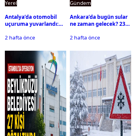
Yerel
Gündem
Antalya’da otomobil
Ankara’da bugün sular
uçuruma yuvarlandı:
ne zaman gelecek? 23
Çok sayıda ölü ve yaralı
Temmuz 2026 ilçe ilçe
2 hafta önce
2 hafta önce
var
su kesintisi sorgulama