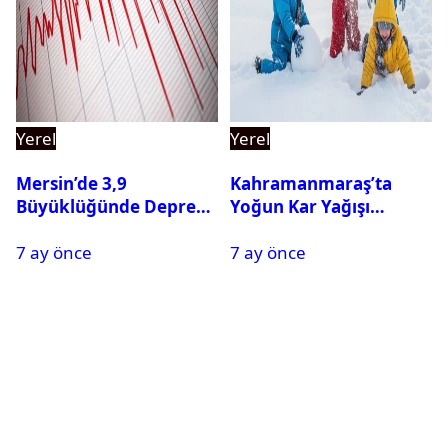
Yerel
Yerel
Mersin’de 3,9
Kahramanmaraş’ta
Büyüklüğünde Deprem
Yoğun Kar Yağışı
Oldu
Nedeniyle Okullar Yarın
7 ay önce
7 ay önce
Tatil