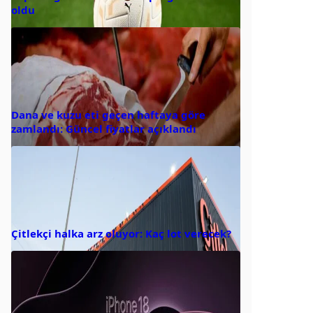
oldu
Dana ve kuzu eti geçen haftaya göre
zamlandı: Güncel fiyatlar açıklandı
Çitlekçi halka arz oluyor: Kaç lot verecek?