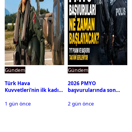
Gündem
Gündem
Türk Hava
2026 PMYO
Kuvvetleri’nin ilk kadın
başvurularında son
generali Özlem
durum ne?
1 gün önce
2 gün önce
Karapınar hakkında
dikkat çeken detay
ortaya çıktı