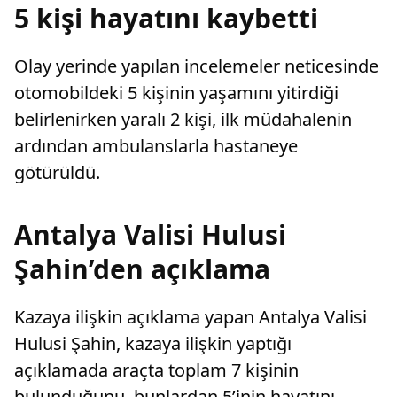
tedavisi
5 kişi hayatını kaybetti
Teknoloj
Akın:- "H
doktor v
Olay yerinde yapılan incelemeler neticesinde
tanı ve 
evde bak
otomobildeki 5 kişinin yaşamını yitirdiği
merkezler
belirlenirken yaralı 2 kişi, ilk müdahalenin
almak"
ardından ambulanslarla hastaneye
götürüldü.
Antalya Valisi Hulusi
Şahin’den açıklama
Kazaya ilişkin açıklama yapan Antalya Valisi
Hulusi Şahin, kazaya ilişkin yaptığı
açıklamada araçta toplam 7 kişinin
bulunduğunu, bunlardan 5’inin hayatını