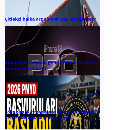
Çitlekçi halka arz oluyor: Kaç lot verecek?
Apple’dan ilk ipucu geldi: iPhone 18 Pro ne
zaman tanıtılacak?
Polis olmak isteyenlere beklenen haber
geldi! PMYO başvuruları açıldı