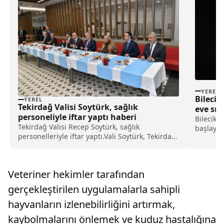
YEREL
Bilecik
YEREL
Tekirdağ Valisi Soytürk, sağlık
eve sı
personeliyle iftar yaptı haberi
Bilecik'i
Tekirdağ Valisi Recep Soytürk, sağlık
başlayıp 
personelleriyle iftar yaptı.Vali Soytürk, Tekirdağ
ekipleri
Doktor İsmail Fehmi Cumalıoğlu Şehir
köyünde 
Hastanesi'nde düzenlenen iftar programda,
bilinmey
sağlık çalışanlarıyla sohbet etti, istek ve
sürede bi
Veteriner hekimler tarafından
taleplerini dinledi.Mes...
gerçekleştirilen uygulamalarla sahipli
hayvanların izlenebilirliğini artırmak,
kaybolmalarını önlemek ve kuduz hastalığına