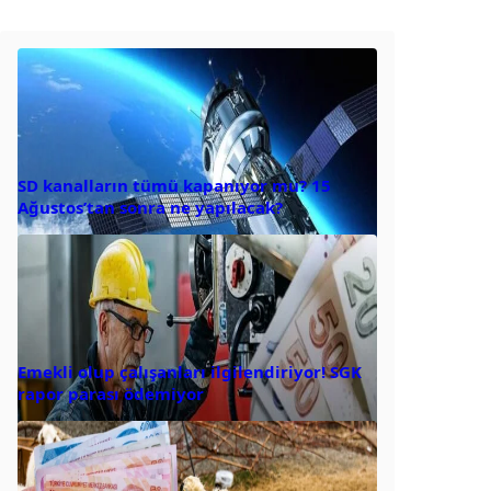
SD kanalların tümü kapanıyor mu? 15
Ağustos’tan sonra ne yapılacak?
Emekli olup çalışanları ilgilendiriyor! SGK
rapor parası ödemiyor