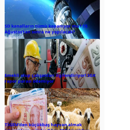
SD kanalların tümü kapanıyor mu? 15
Ağustos’tan sonra ne yapılacak?
Emekli olup çalışanları ilgilendiriyor! SGK
rapor parası ödemiyor
TİGEM’den küçükbaş hayvan almak