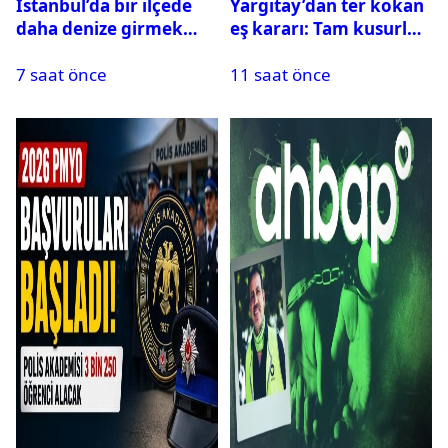
İstanbul’da bir ilçede
Yargıtay’dan ter kokan
daha denize girmek
eş kararı: Tam kusurlu
yasaklandı
bulundu
7 saat önce
11 saat önce