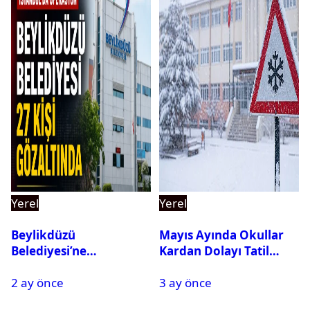
Yerel
Yerel
Beylikdüzü
Mayıs Ayında Okullar
Belediyesi’ne
Kardan Dolayı Tatil
Operasyon: 27 Kişi
Edildi
2 ay önce
3 ay önce
Gözaltına Alındı