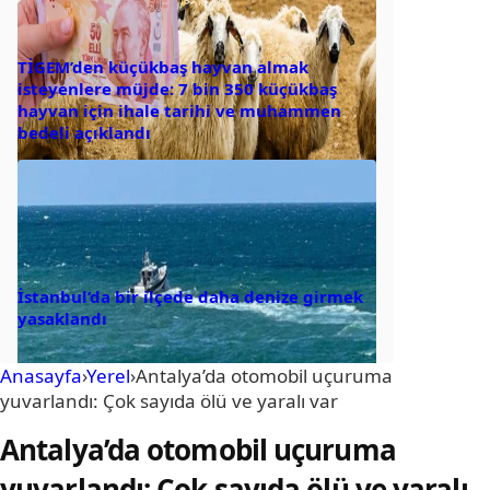
TİGEM’den küçükbaş hayvan almak
isteyenlere müjde: 7 bin 350 küçükbaş
hayvan için ihale tarihi ve muhammen
bedeli açıklandı
İstanbul’da bir ilçede daha denize girmek
yasaklandı
Anasayfa
›
Yerel
›
Antalya’da otomobil uçuruma
yuvarlandı: Çok sayıda ölü ve yaralı var
Antalya’da otomobil uçuruma
yuvarlandı: Çok sayıda ölü ve yaralı