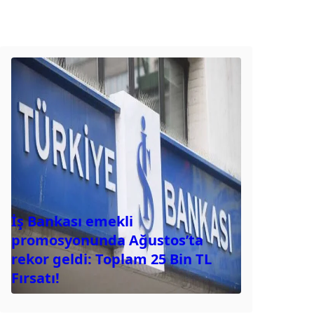
İş Bankası emekli
promosyonunda Ağustos’ta
rekor geldi: Toplam 25 Bin TL
Fırsatı!