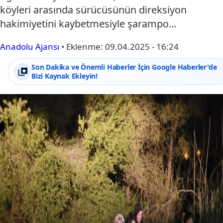
köyleri arasında sürücüsünün direksiyon
hakimiyetini kaybetmesiyle şarampo...
Anadolu Ajansı
•
Eklenme:
09.04.2025 - 16:24
Son Dakika ve Önemli Haberler İçin Google Haberler'de
Bizi Kaynak Ekleyin!