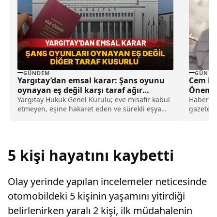
GÜNDEM
GÜNDE
Yargıtay’dan emsal karar: Şans oyunu
Cem Küç
oynayan eş değil karşı taraf ağır
Önemli 
kusurlu sayıldı
Yargıtay Hukuk Genel Kurulu; eve misafir kabul
HaberX -
etmeyen, eşine hakaret eden ve sürekli eşya
gazeteci
değiştirerek masraf çıkaran kadını ağır kusurlu
örgütü P
sayarak, kadının eşine tazminat ödemesine
karar verdi.
5 kişi hayatını kaybetti
Olay yerinde yapılan incelemeler neticesinde
otomobildeki 5 kişinin yaşamını yitirdiği
belirlenirken yaralı 2 kişi, ilk müdahalenin