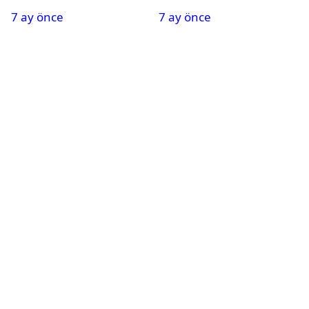
Oldu
Nedeniyle Okullar Yarın
7 ay önce
7 ay önce
Tatil