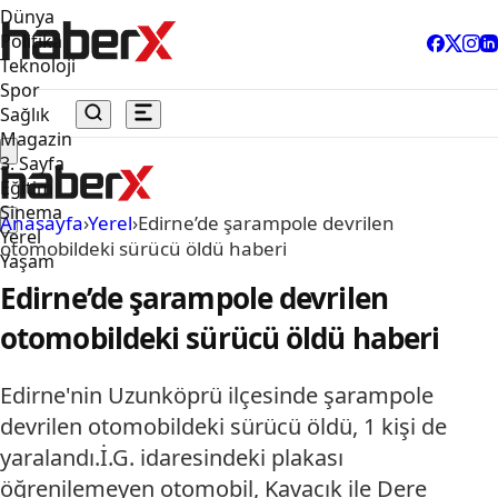
Dünya
Politika
Teknoloji
Spor
Sağlık
Magazin
3. Sayfa
Eğitim
Sinema
Anasayfa
›
Yerel
›
Edirne’de şarampole devrilen
Yerel
otomobildeki sürücü öldü haberi
Yaşam
Edirne’de şarampole devrilen
otomobildeki sürücü öldü haberi
Edirne'nin Uzunköprü ilçesinde şarampole
devrilen otomobildeki sürücü öldü, 1 kişi de
yaralandı.İ.G. idaresindeki plakası
öğrenilemeyen otomobil, Kavacık ile Dere