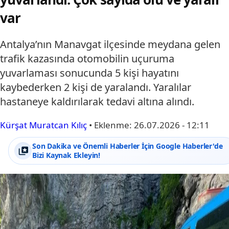
var
Antalya’nın Manavgat ilçesinde meydana gelen
trafik kazasında otomobilin uçuruma
yuvarlaması sonucunda 5 kişi hayatını
kaybederken 2 kişi de yaralandı. Yaralılar
hastaneye kaldırılarak tedavi altına alındı.
Kürşat Muratcan Kılıç
•
Eklenme:
26.07.2026 - 12:11
Son Dakika ve Önemli Haberler İçin Google Haberler'de
Bizi Kaynak Ekleyin!