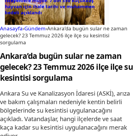
isteyenlere müjde: 7 bin 350 küçükbaş
hayvan için ihale tarihi ve muhammen
bedeli açıklandı
Anasayfa
›
Gündem
›
Ankara’da bugün sular ne zaman
gelecek? 23 Temmuz 2026 ilçe ilçe su kesintisi
sorgulama
Ankara’da bugün sular ne zaman
gelecek? 23 Temmuz 2026 ilçe ilçe su
kesintisi sorgulama
Ankara Su ve Kanalizasyon İdaresi (ASKİ), arıza
ve bakım çalışmaları nedeniyle kentin belirli
bölgelerinde su kesintisi uygulanacağını
açıkladı. Vatandaşlar, hangi ilçelerde ve saat
kaça kadar su kesintisi uygulanacağını merak
ediyor.