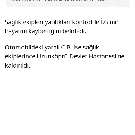
ve politika dinamiklerinin değiştiği koşullarda
Bitcoin ile diğer dijital varlıkları dayanıklı bir
değer deposu olarak görmeye devam ediyor"
Sağlık ekipleri yaptıkları kontrolde İ.G'nin
hayatını kaybettiğini belirledi.
Otomobildeki yaralı C.B. ise sağlık
ekiplerince Uzunköprü Devlet Hastanesi'ne
kaldırıldı.