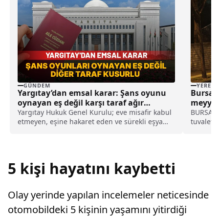
GÜNDEM
YEREL
Yargıtay’dan emsal karar: Şans oyunu
Bursa’d
oynayan eş değil karşı taraf ağır
meyyit
kusurlu sayıldı
Yargıtay Hukuk Genel Kurulu; eve misafir kabul
BURSA (A
etmeyen, eşine hakaret eden ve sürekli eşya
tuvaleti
değiştirerek masraf çıkaran kadını ağır kusurlu
Mahalles
sayarak, kadının eşine tazminat ödemesine
yerde ha
karar verdi.
durumu 1
bildirdi.
5 kişi hayatını kaybetti
Olay yerinde yapılan incelemeler neticesinde
otomobildeki 5 kişinin yaşamını yitirdiği