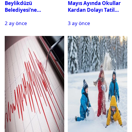
Beylikdüzü
Mayıs Ayında Okullar
Belediyesi’ne
Kardan Dolayı Tatil
Operasyon: 27 Kişi
Edildi
2 ay önce
3 ay önce
Gözaltına Alındı