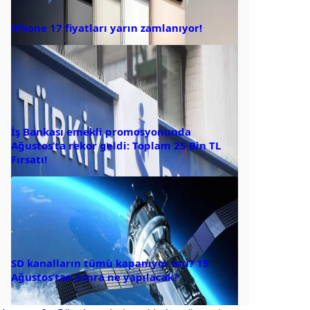
iPhone 17 fiyatları yarın zamlanıyor!
İş Bankası emekli promosyonunda
Ağustos’ta rekor geldi: Toplam 25 Bin TL
Fırsatı!
SD kanalların tümü kapanıyor mu? 15
Ağustos’tan sonra ne yapılacak?