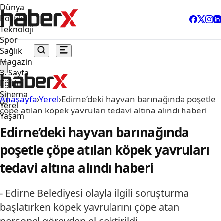
Dünya
Politika
Teknoloji
Spor
Sağlık
Magazin
3. Sayfa
Eğitim
Sinema
Anasayfa
›
Yerel
›
Edirne’deki hayvan barınağında poşetle
Yerel
çöpe atılan köpek yavruları tedavi altına alındı haberi
Yaşam
Edirne’deki hayvan barınağında
poşetle çöpe atılan köpek yavruları
tedavi altına alındı haberi
- Edirne Belediyesi olayla ilgili soruşturma
başlatırken köpek yavrularını çöpe atan
personel görevden el çektirildi