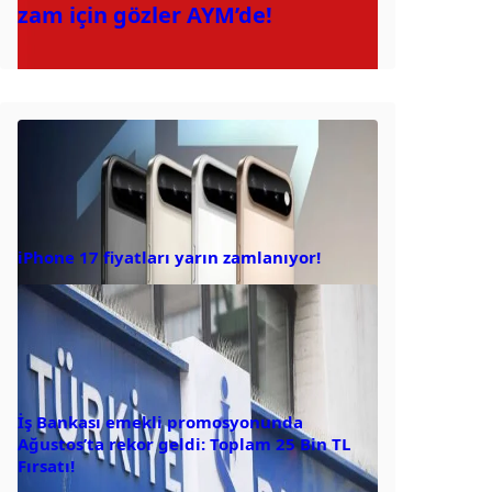
zam için gözler AYM’de!
iPhone 17 fiyatları yarın zamlanıyor!
İş Bankası emekli promosyonunda
Ağustos’ta rekor geldi: Toplam 25 Bin TL
Fırsatı!