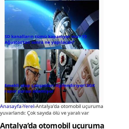
SD kanalların tümü kapanıyor mu? 15
Ağustos’tan sonra ne yapılacak?
Emekli olup çalışanları ilgilendiriyor! SGK
rapor parası ödemiyor
Anasayfa
›
Yerel
›
Antalya’da otomobil uçuruma
yuvarlandı: Çok sayıda ölü ve yaralı var
Antalya’da otomobil uçuruma