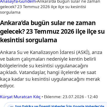
Anasayfa
›
Gündem
›
Ankara’da bugün sular ne zaman
gelecek? 23 Temmuz 2026 ilçe ilçe su kesintisi
sorgulama
Ankara’da bugün sular ne zaman
gelecek? 23 Temmuz 2026 ilçe ilçe su
kesintisi sorgulama
Ankara Su ve Kanalizasyon İdaresi (ASKİ), arıza
ve bakım çalışmaları nedeniyle kentin belirli
bölgelerinde su kesintisi uygulanacağını
açıkladı. Vatandaşlar, hangi ilçelerde ve saat
kaça kadar su kesintisi uygulanacağını merak
ediyor.
Kürşat Muratcan Kılıç
•
Eklenme:
23.07.2026 - 12:40
Son Dakika ve Önemli Haberler İçin Google Haberler'de