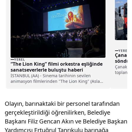
YEREL
Çanakka
YEREL
söndür
“The Lion King” filmi orkestra eşliğinde
Çanakkal
sanatseverlerle buluştu haberi
toplandı
İSTANBUL (AA) - Sinema tarihinin sevilen
ekipleri
animasyon filmlerinden "The Lion King" (Aslan
Mahalles
Kral), canlı senfonik orkestra eşliğinde
geçen yo
sinemaseverlerle buluştu.Piu Entertainment
toplandı
organizasyonuyla Volkswagen Arena'da
Olayın, barınaktaki bir personel tarafından
gerçekleştirilen etkinlikte, orkestrayı Gra...
gerçekleştirildiği öğrenilirken, Belediye
Başkanı Filiz Gencan Akın ve Belediye Başkan
Yardımcısı Ertuğrul Tanrıkulu barınağa