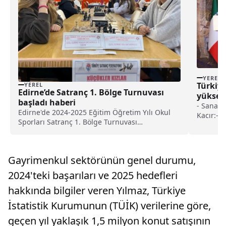
YEREL
Türkiye
YEREL
Edirne’de Satranç 1. Bölge Turnuvası
yüksek 
başladı haberi
gelişti
- Sanayi
Edirne'de 2024-2025 Eğitim Öğretim Yılı Okul
Kacır:- 
Sporları Satranç 1. Bölge Turnuvası
Baykar'ın
başladı.Gençlik ve Spor İl Müdürlüğünden
Aerospac
yapılan açıklamaya göre, Selimiye Spor
atılmış t
Salonu'ndaki turnuvaya Edirne, Havsa, Süloğlu
sanayi ve
Gayrimenkul sektörünün genel durumu,
ve Lalapaşa ilçelerinden g...
dönemin 
2024'teki başarıları ve 2025 hedefleri
hakkında bilgiler veren Yılmaz, Türkiye
İstatistik Kurumunun (TÜİK) verilerine göre,
geçen yıl yaklaşık 1,5 milyon konut satışının