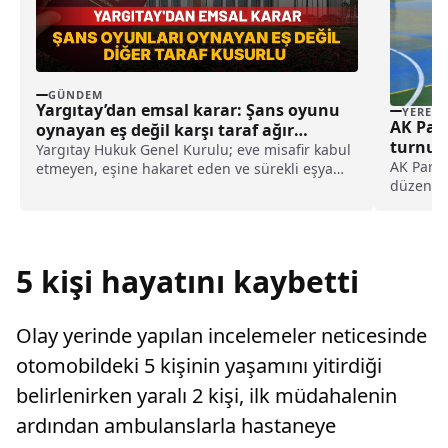
GÜNDEM
Yargıtay’dan emsal karar: Şans oyunu
YEREL
AK Part
oynayan eş değil karşı taraf ağır
turnuv
kusurlu sayıldı
Yargıtay Hukuk Genel Kurulu; eve misafir kabul
AK Parti 
etmeyen, eşine hakaret eden ve sürekli eşya
düzenlen
değiştirerek masraf çıkaran kadını ağır kusurlu
Ortaoku
sayarak, kadının eşine tazminat ödemesine
15 takımı
karar verdi.
Lapseki 
Lapseki İ
5 kişi hayatını kaybetti
Olay yerinde yapılan incelemeler neticesinde
otomobildeki 5 kişinin yaşamını yitirdiği
belirlenirken yaralı 2 kişi, ilk müdahalenin
ardından ambulanslarla hastaneye