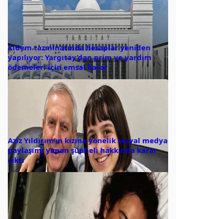
Kıdem tazminatında hesaplar yeniden
yapılıyor: Yargıtay’dan prim ve yardım
ödemeleri için emsal karar
Aziz Yıldırım’ın kızına yönelik sosyal medya
paylaşımı yapan şüpheli hakkında karar
çıktı