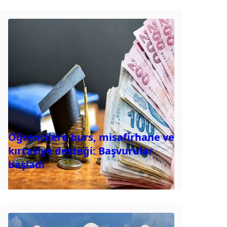
Öğrencilere burs, misafirhane ve
kırtasiye desteği: Başvurular
başladı