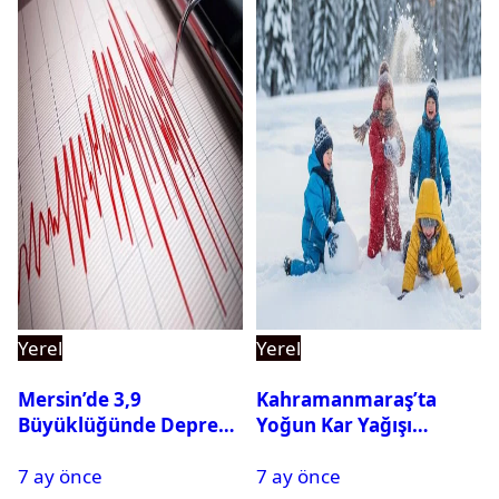
Yerel
Yerel
Mersin’de 3,9
Kahramanmaraş’ta
Büyüklüğünde Deprem
Yoğun Kar Yağışı
Oldu
Nedeniyle Okullar Yarın
7 ay önce
7 ay önce
Tatil