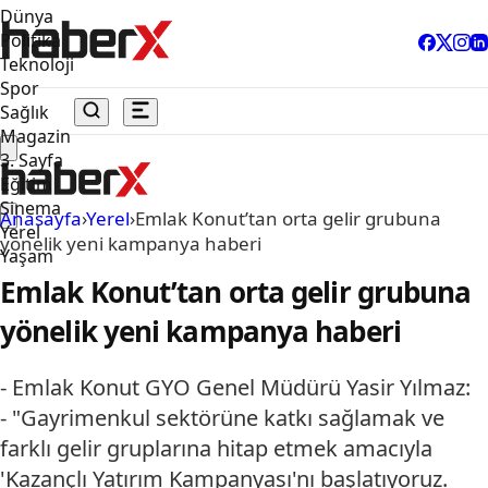
Dünya
Politika
Teknoloji
Spor
Sağlık
Magazin
3. Sayfa
Eğitim
Sinema
Anasayfa
›
Yerel
›
Emlak Konut’tan orta gelir grubuna
Yerel
yönelik yeni kampanya haberi
Yaşam
Emlak Konut’tan orta gelir grubuna
yönelik yeni kampanya haberi
- Emlak Konut GYO Genel Müdürü Yasir Yılmaz:
- "Gayrimenkul sektörüne katkı sağlamak ve
farklı gelir gruplarına hitap etmek amacıyla
'Kazançlı Yatırım Kampanyası'nı başlatıyoruz.