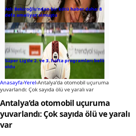
Aslı Bekiroğlu’ndan bir kötü haber daha: 8
defa ameliyat olmuştu
Süper Lig’de 2. ve 3. hafta programları belli
oldu
Anasayfa
›
Yerel
›
Antalya’da otomobil uçuruma
yuvarlandı: Çok sayıda ölü ve yaralı var
Antalya’da otomobil uçuruma
yuvarlandı: Çok sayıda ölü ve yaralı
var