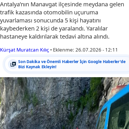
Antalya’nın Manavgat ilçesinde meydana gelen
trafik kazasında otomobilin uçuruma
yuvarlaması sonucunda 5 kişi hayatını
kaybederken 2 kişi de yaralandı. Yaralılar
hastaneye kaldırılarak tedavi altına alındı.
Kürşat Muratcan Kılıç
•
Eklenme:
26.07.2026 - 12:11
Son Dakika ve Önemli Haberler İçin Google Haberler'de
Bizi Kaynak Ekleyin!