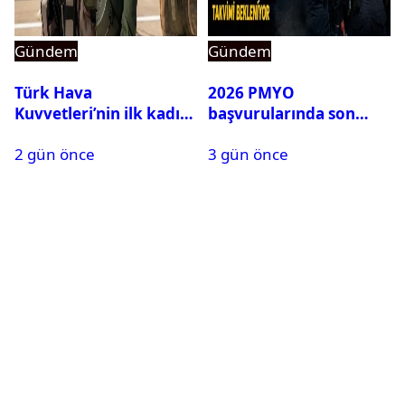
Gündem
Gündem
Türk Hava
2026 PMYO
Kuvvetleri’nin ilk kadın
başvurularında son
generali Özlem
durum ne?
2 gün önce
3 gün önce
Karapınar hakkında
dikkat çeken detay
ortaya çıktı