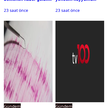
PMYO başvuruları açıldı
atandı: Kapatma davası
23 saat önce
23 saat önce
açıldı
Gündem
Gündem