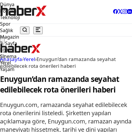
Dünya
Politika
Teknoloji
Spor
Sağlık
Magazin
3. Sayfa
Eğitim
Sinema
Anasayfa
›
Yerel
›
Enuygun’dan ramazanda seyahat
Yerel
edilebilecek rota önerileri haberi
Yaşam
Enuygun’dan ramazanda seyahat
edilebilecek rota önerileri haberi
Enuygun.com, ramazanda seyahat edilebilecek
rota önerilerini listeledi. Şirketten yapılan
açıklamaya göre, Enuygun.com, ramazan ayında
maneviyatı hissetmek, tarihi ve dini yapıları