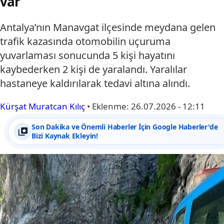
var
Antalya’nın Manavgat ilçesinde meydana gelen
trafik kazasında otomobilin uçuruma
yuvarlaması sonucunda 5 kişi hayatını
kaybederken 2 kişi de yaralandı. Yaralılar
hastaneye kaldırılarak tedavi altına alındı.
Kürşat Muratcan Kılıç
•
Eklenme:
26.07.2026 - 12:11
Son Dakika ve Önemli Haberler İçin Google Haberler'de
Bizi Kaynak Ekleyin!