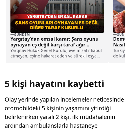
GÜNDEM
GÜNDE
Yargıtay’dan emsal karar: Şans oyunu
Domuz E
oynayan eş değil karşı taraf ağır
Nasıl Ay
kusurlu sayıldı
Yargıtay Hukuk Genel Kurulu; eve misafir kabul
Türkiye’
etmeyen, eşine hakaret eden ve sürekli eşya
de kulla
değiştirerek masraf çıkaran kadını ağır kusurlu
milyonlar
sayarak, kadının eşine tazminat ödemesine
karar verdi.
5 kişi hayatını kaybetti
Olay yerinde yapılan incelemeler neticesinde
otomobildeki 5 kişinin yaşamını yitirdiği
belirlenirken yaralı 2 kişi, ilk müdahalenin
ardından ambulanslarla hastaneye