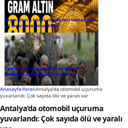
Gram altın 8 bin TL olacak mı? Uzman isim
yıl sonu hedefini açıkladı
Kira ve alışveriş yardımı zamlandı:
Emekliye aylık 8 bin TL destek
Anasayfa
›
Yerel
›
Antalya’da otomobil uçuruma
yuvarlandı: Çok sayıda ölü ve yaralı var
Antalya’da otomobil uçuruma
yuvarlandı: Çok sayıda ölü ve yaralı