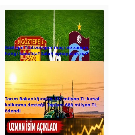
Göztepe Trabzonspor maçı ne zaman,
hangi kanalda? Salah oynayacak mı?
Tarım Bakanlığından 131 milyon TL kırsal
kalkınma desteği: Toplam 688 milyon TL
ödendi