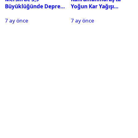
Büyüklüğünde Deprem
Yoğun Kar Yağışı
Oldu
Nedeniyle Okullar Yarın
7 ay önce
7 ay önce
Tatil