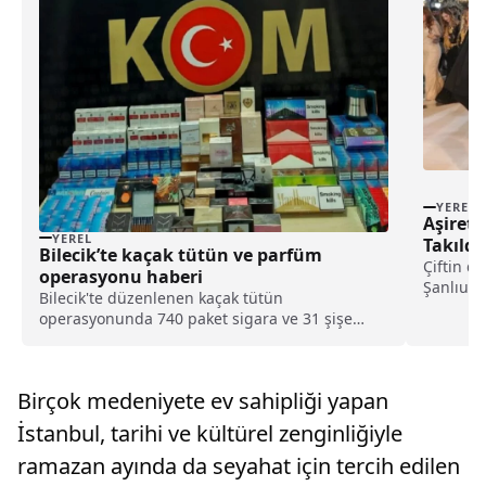
YEREL
Aşiret 
YEREL
Takıldı
Bilecik’te kaçak tütün ve parfüm
Çiftin dü
operasyonu haberi
Şanlıurfa
Bilecik'te düzenlenen kaçak tütün
bölgedeki
operasyonunda 740 paket sigara ve 31 şişe
parfüm ele geçirildi.Bilecik Emniyet Müdürlüğü
Kaçakçılık ve Organize Suçlarla Mücadele Şube
Müdürlüğü ekipleri, il genelinde tütün, tütün
Birçok medeniyete ev sahipliği yapan
mamulü ile emtia kaça...
İstanbul, tarihi ve kültürel zenginliğiyle
ramazan ayında da seyahat için tercih edilen