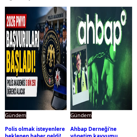
Gündem
Gündem
Polis olmak isteyenlere
Ahbap Derneği’ne
beklenen haber geldi!
yönetim kayyumu