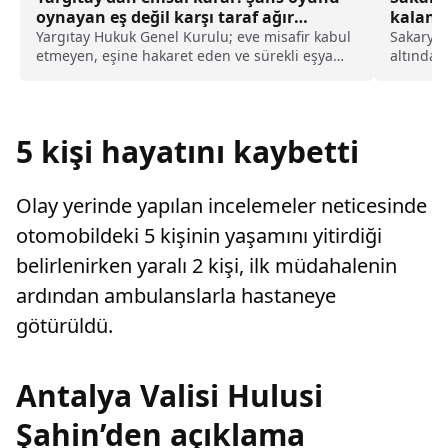
oynayan eş değil karşı taraf ağır
kusurlu sayıldı
Yargıtay Hukuk Genel Kurulu; eve misafir kabul
Sakarya'
etmeyen, eşine hakaret eden ve sürekli eşya
altında 
değiştirerek masraf çıkaran kadını ağır kusurlu
Mahalles
sayarak, kadının eşine tazminat ödemesine
halindeki
karar verdi.
esnada t
indi.Kazı
5 kişi hayatını kaybetti
Olay yerinde yapılan incelemeler neticesinde
otomobildeki 5 kişinin yaşamını yitirdiği
belirlenirken yaralı 2 kişi, ilk müdahalenin
ardından ambulanslarla hastaneye
götürüldü.
Antalya Valisi Hulusi
Şahin’den açıklama