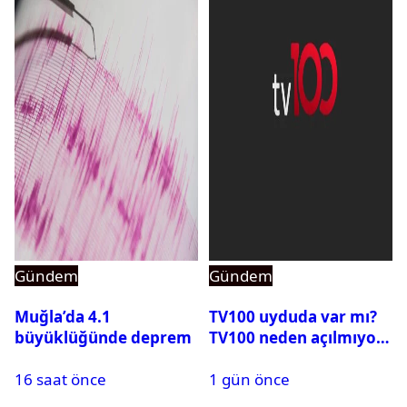
Gündem
Gündem
Muğla’da 4.1
TV100 uyduda var mı?
büyüklüğünde deprem
TV100 neden açılmıyor?
16 saat önce
1 gün önce