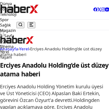
Dünya
Politika
Teknoloji
Spor
Sağlık
Magazin
3. Sayfa
Eğitim
Sinema
Anasayfa
›
Yerel
›
Erciyes Anadolu Holding’de üst düzey
Yerel
atama haberi
Yaşam
Erciyes Anadolu Holding’de üst düzey
atama haberi
Erciyes Anadolu Holding Yönetim kurulu üyesi
ve Üst Yöneticisi (CEO) Alpaslan Baki Ertekin,
görevini Özcan Özyurt'a devretti.Holdingden
yapılan açıklamaya göre, Erciyes Anadolu