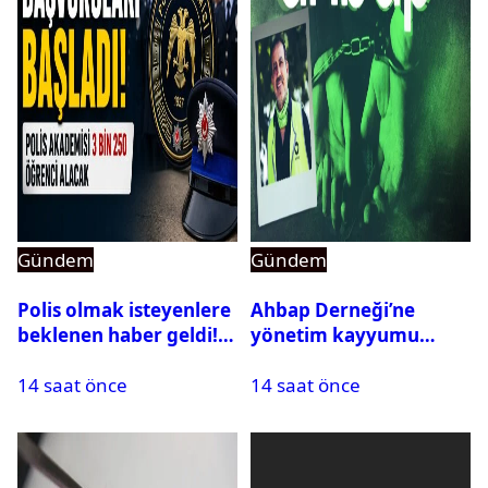
Gündem
Gündem
Polis olmak isteyenlere
Ahbap Derneği’ne
beklenen haber geldi!
yönetim kayyumu
PMYO başvuruları açıldı
atandı: Kapatma davası
14 saat önce
14 saat önce
açıldı