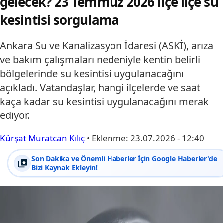
gelecek? 23 Temmuz 2026 ilçe ilçe su
kesintisi sorgulama
Ankara Su ve Kanalizasyon İdaresi (ASKİ), arıza
ve bakım çalışmaları nedeniyle kentin belirli
bölgelerinde su kesintisi uygulanacağını
açıkladı. Vatandaşlar, hangi ilçelerde ve saat
kaça kadar su kesintisi uygulanacağını merak
ediyor.
Kürşat Muratcan Kılıç
•
Eklenme:
23.07.2026 - 12:40
Son Dakika ve Önemli Haberler İçin Google Haberler'de
Bizi Kaynak Ekleyin!