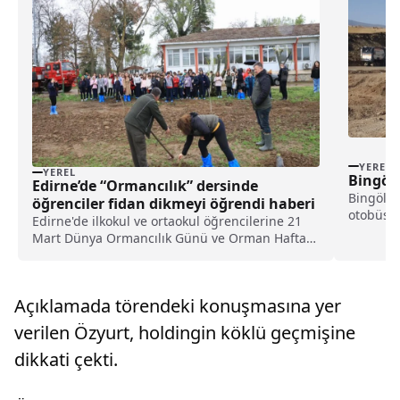
YEREL
YEREL
Bingöl’
Edirne’de “Ormancılık” dersinde
Bingöl'ü
öğrenciler fidan dikmeyi öğrendi haberi
otobüsün
Edirne'de ilkokul ve ortaokul öğrencilerine 21
kimliği 
Mart Dünya Ormancılık Günü ve Orman Haftası
dolayısıyla "Ormancılık" dersi verildi.Orman
İşletme Müdürlüğü bahçesinde TED Koleji 5.
sınıf öğrencilerine verilen derste,
Açıklamada törendeki konuşmasına yer
Ağaçlandırma ve Toprak...
verilen Özyurt, holdingin köklü geçmişine
dikkati çekti.