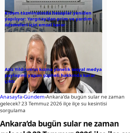
Kıdem tazminatında hesaplar yeniden
yapılıyor: Yargıtay’dan prim ve yardım
ödemeleri için emsal karar
Aziz Yıldırım’ın kızına yönelik sosyal medya
paylaşımı yapan şüpheli hakkında karar
çıktı
Anasayfa
›
Gündem
›
Ankara’da bugün sular ne zaman
gelecek? 23 Temmuz 2026 ilçe ilçe su kesintisi
sorgulama
Ankara’da bugün sular ne zaman