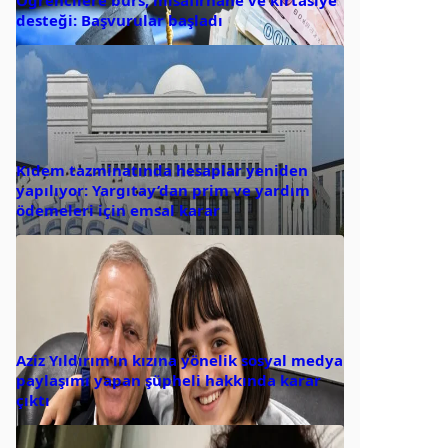
desteği: Başvurular başladı
Kıdem tazminatında hesaplar yeniden
yapılıyor: Yargıtay’dan prim ve yardım
ödemeleri için emsal karar
Aziz Yıldırım’ın kızına yönelik sosyal medya
paylaşımı yapan şüpheli hakkında karar
çıktı