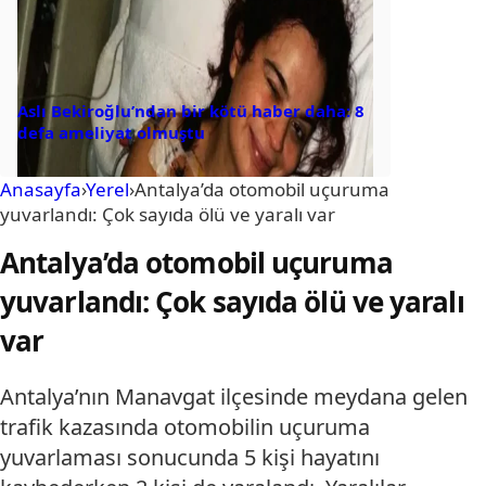
Aslı Bekiroğlu’ndan bir kötü haber daha: 8
defa ameliyat olmuştu
Anasayfa
›
Yerel
›
Antalya’da otomobil uçuruma
yuvarlandı: Çok sayıda ölü ve yaralı var
Antalya’da otomobil uçuruma
yuvarlandı: Çok sayıda ölü ve yaralı
var
Antalya’nın Manavgat ilçesinde meydana gelen
trafik kazasında otomobilin uçuruma
yuvarlaması sonucunda 5 kişi hayatını