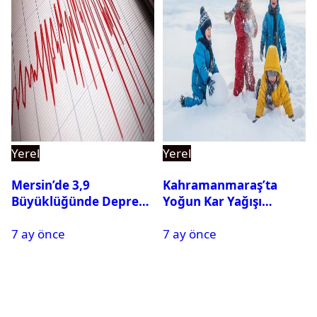
Yerel
Yerel
Mersin’de 3,9
Kahramanmaraş’ta
Büyüklüğünde Deprem
Yoğun Kar Yağışı
Oldu
Nedeniyle Okullar Yarın
7 ay önce
7 ay önce
Tatil