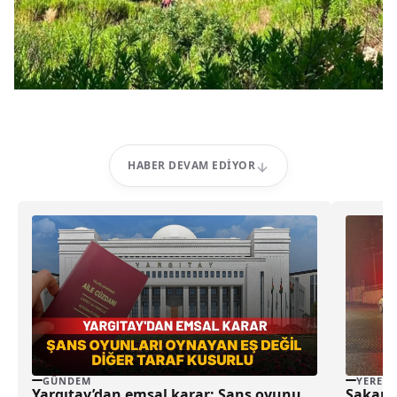
HABER DEVAM EDIYOR
GÜNDEM
YEREL
Yargıtay’dan emsal karar: Şans oyunu
Sakarya