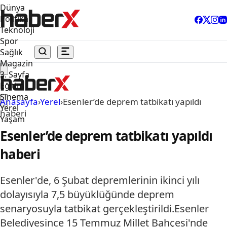
Dünya
Politika
Teknoloji
Spor
Sağlık
Magazin
3. Sayfa
Eğitim
Sinema
Anasayfa
›
Yerel
›
Esenler’de deprem tatbikatı yapıldı
Yerel
haberi
Yaşam
Esenler’de deprem tatbikatı yapıldı
haberi
Esenler'de, 6 Şubat depremlerinin ikinci yılı
dolayısıyla 7,5 büyüklüğünde deprem
senaryosuyla tatbikat gerçekleştirildi.Esenler
Belediyesince 15 Temmuz Millet Bahçesi'nde