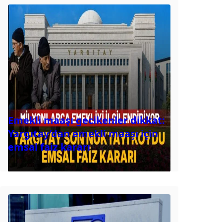
Emekli maaşı gecikenler dikkat:
Yargıtay’dan emekli maaşı için
emsal faiz kararı