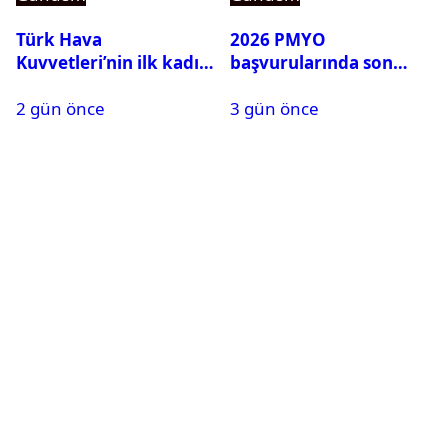
Türk Hava
2026 PMYO
Kuvvetleri’nin ilk kadın
başvurularında son
generali Özlem
durum ne?
2 gün önce
3 gün önce
Karapınar hakkında
dikkat çeken detay
ortaya çıktı