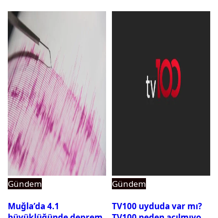
Gündem
Gündem
Muğla’da 4.1
TV100 uyduda var mı?
büyüklüğünde deprem
TV100 neden açılmıyor?