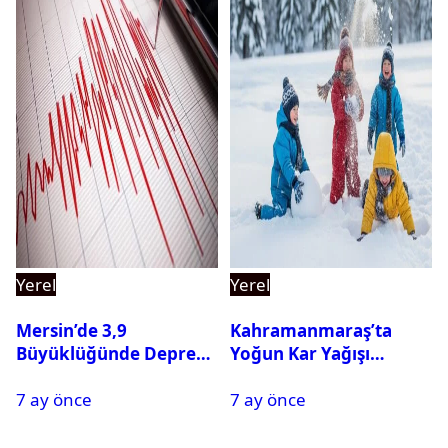
Yerel
Yerel
Mersin’de 3,9
Kahramanmaraş’ta
Büyüklüğünde Deprem
Yoğun Kar Yağışı
Oldu
Nedeniyle Okullar Yarın
7 ay önce
7 ay önce
Tatil