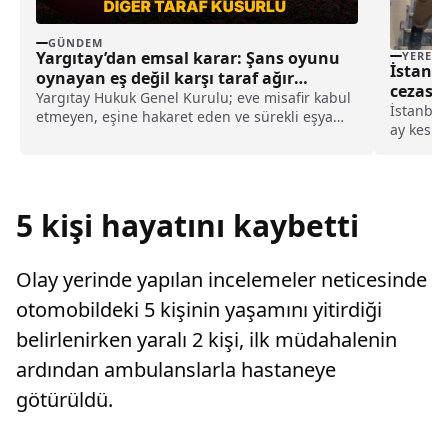
GÜNDEM
Yargıtay’dan emsal karar: Şans oyunu
YEREL
İstanbu
oynayan eş değil karşı taraf ağır
cezası
kusurlu sayıldı
Yargıtay Hukuk Genel Kurulu; eve misafir kabul
haberi
İstanbul'
etmeyen, eşine hakaret eden ve sürekli eşya
ay kesin
değiştirerek masraf çıkaran kadını ağır kusurlu
hükümlü 
sayarak, kadının eşine tazminat ödemesine
Müdürlüğ
karar verdi.
ekipleri
yaralama"
5 kişi hayatını kaybetti
Olay yerinde yapılan incelemeler neticesinde
otomobildeki 5 kişinin yaşamını yitirdiği
belirlenirken yaralı 2 kişi, ilk müdahalenin
ardından ambulanslarla hastaneye
götürüldü.