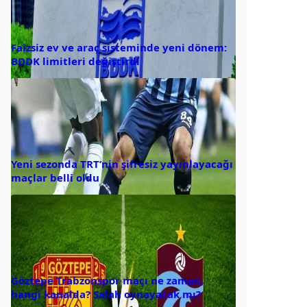
Faizsiz ev ve araç sisteminde yeni dönem:
BDDK limitleri değiştirdi
Yeni sezonda TRT’nin şifresiz yayınlayacağı
maçlar belli oldu
Göztepe Trabzonspor maçı ne zaman,
hangi kanalda? Salah oynayacak mı?