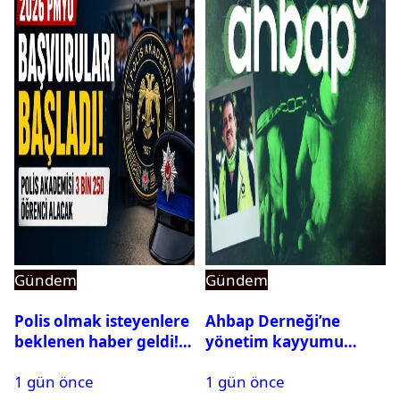
Gündem
Gündem
Polis olmak isteyenlere
Ahbap Derneği’ne
beklenen haber geldi!
yönetim kayyumu
PMYO başvuruları açıldı
atandı: Kapatma davası
1 gün önce
1 gün önce
açıldı