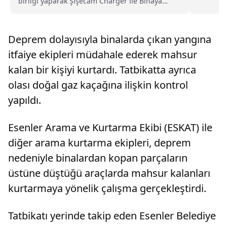
birliği yaparak Şişecam Charger ile Binaya
Entegre Fotovoltaik (BIPV) çözümlerini hayata
geçirdi.Şirketten yapılan açıklamaya göre, düz
cam üretiminde dünyanın en büyük beş global
Deprem dolayısıyla binalarda çıkan yangına
üreticisinden bi...
itfaiye ekipleri müdahale ederek mahsur
kalan bir kişiyi kurtardı. Tatbikatta ayrıca
olası doğal gaz kaçağına ilişkin kontrol
yapıldı.
Esenler Arama ve Kurtarma Ekibi (ESKAT) ile
diğer arama kurtarma ekipleri, deprem
nedeniyle binalardan kopan parçaların
üstüne düştüğü araçlarda mahsur kalanları
kurtarmaya yönelik çalışma gerçekleştirdi.
Tatbikatı yerinde takip eden Esenler Belediye