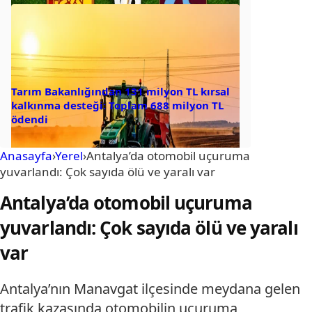
Tarım Bakanlığından 131 milyon TL kırsal
kalkınma desteği: Toplam 688 milyon TL
ödendi
Anasayfa
›
Yerel
›
Antalya’da otomobil uçuruma
yuvarlandı: Çok sayıda ölü ve yaralı var
Antalya’da otomobil uçuruma
yuvarlandı: Çok sayıda ölü ve yaralı
var
Antalya’nın Manavgat ilçesinde meydana gelen
trafik kazasında otomobilin uçuruma