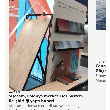
YEREL
Çanakk
Göçmen
Emniyet
Mücadele
müdürlük
YEREL
Şişecam, Polonya merkezli ML System
ile işbirliği yaptı haberi
Şişecam, Polonya merkezli ML System ile iş