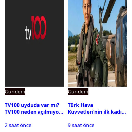
Gündem
Gündem
TV100 uyduda var mı?
Türk Hava
TV100 neden açılmıyor?
Kuvvetleri’nin ilk kadın
generali Özlem
2 saat önce
9 saat önce
Karapınar hakkında