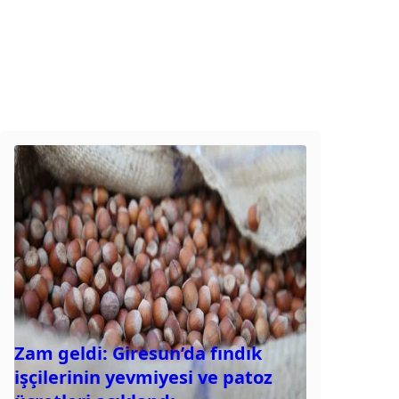
Zam geldi: Giresun’da fındık
işçilerinin yevmiyesi ve patoz