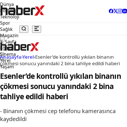
Dünya
Politika
Teknoloji
Spor
Sağlık
Magazin
3. Sayfa
Eğitim
Sinema
Anasayfa
›
Yerel
›
Esenler’de kontrollü yıkılan binanın
Yerel
çökmesi sonucu yanındaki 2 bina tahliye edildi haberi
Yaşam
Esenler’de kontrollü yıkılan binanın
çökmesi sonucu yanındaki 2 bina
tahliye edildi haberi
- Binanın çökmesi cep telefonu kamerasınca
kaydedildi