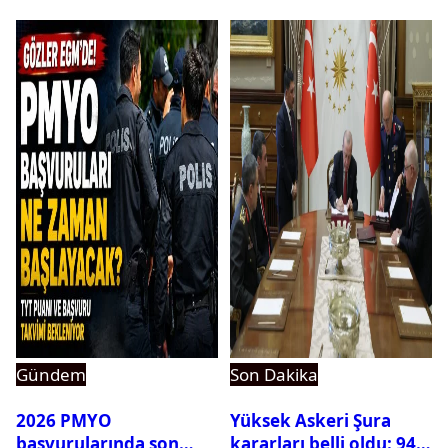
dikkat çeken detay
ortaya çıktı
Gündem
Son Dakika
2026 PMYO
Yüksek Askeri Şura
başvurularında son
kararları belli oldu: 94