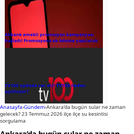
Akbank emekli promosyon kampanyası
başladı! Promosyona ek ödeme yapılacak
TV100 uyduda var mı? TV100 neden
açılmıyor?
Anasayfa
›
Gündem
›
Ankara’da bugün sular ne zaman
gelecek? 23 Temmuz 2026 ilçe ilçe su kesintisi
sorgulama
Ankara’da bugün sular ne zaman