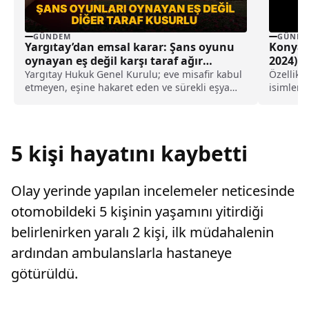
GÜNDEM
GÜNDE
Yargıtay’dan emsal karar: Şans oyunu
Konya’
oynayan eş değil karşı taraf ağır
2024)
kusurlu sayıldı
Yargıtay Hukuk Genel Kurulu; eve misafir kabul
Özellikl
etmeyen, eşine hakaret eden ve sürekli eşya
isimleri
değiştirerek masraf çıkaran kadını ağır kusurlu
duyurular
sayarak, kadının eşine tazminat ödemesine
karar verdi.
5 kişi hayatını kaybetti
Olay yerinde yapılan incelemeler neticesinde
otomobildeki 5 kişinin yaşamını yitirdiği
belirlenirken yaralı 2 kişi, ilk müdahalenin
ardından ambulanslarla hastaneye
götürüldü.