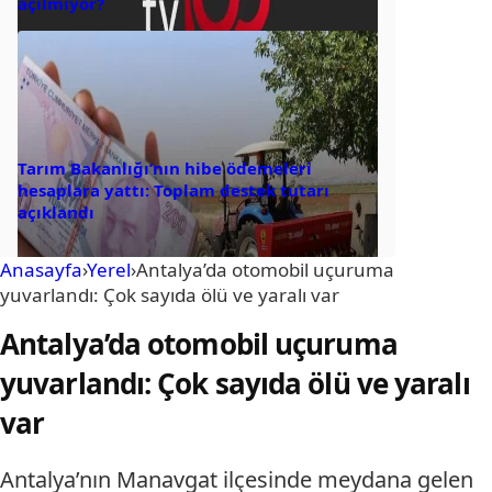
açılmıyor?
Tarım Bakanlığı’nın hibe ödemeleri
hesaplara yattı: Toplam destek tutarı
açıklandı
Anasayfa
›
Yerel
›
Antalya’da otomobil uçuruma
yuvarlandı: Çok sayıda ölü ve yaralı var
Antalya’da otomobil uçuruma
yuvarlandı: Çok sayıda ölü ve yaralı
var
Antalya’nın Manavgat ilçesinde meydana gelen