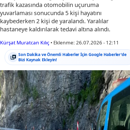
trafik kazasında otomobilin uçuruma
yuvarlaması sonucunda 5 kişi hayatını
kaybederken 2 kişi de yaralandı. Yaralılar
hastaneye kaldırılarak tedavi altına alındı.
Kürşat Muratcan Kılıç
•
Eklenme:
26.07.2026 - 12:11
Son Dakika ve Önemli Haberler İçin Google Haberler'de
Bizi Kaynak Ekleyin!