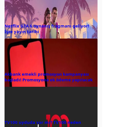
Netflix GTA 6 oynanış fragmanı geliyor!
İşte yayın tarihi
Akbank emekli promosyon kampanyası
başladı! Promosyona ek ödeme yapılacak
TV100 uyduda var mı? TV100 neden