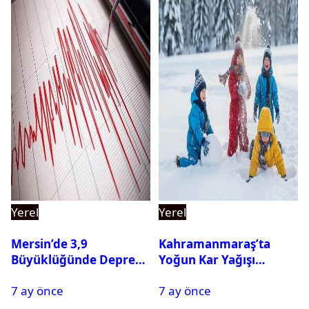
Yerel
Yerel
Mersin’de 3,9
Kahramanmaraş’ta
Büyüklüğünde Deprem
Yoğun Kar Yağışı
Oldu
Nedeniyle Okullar Yarın
7 ay önce
7 ay önce
Tatil