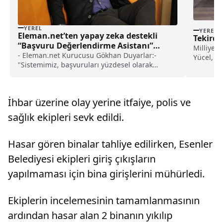
YEREL
YEREL
Eleman.net’ten yapay zeka destekli
Tekirda
“Başvuru Değerlendirme Asistanı”
Milliyet
haberi
- Eleman.net Kurucusu Gökhan Duyarlar:-
Yücel, N
"Sistemimiz, başvuruları yüzdesel olarak
Prof. Dr
puanlayarak işverenlere sunuyor ve böylece
etti.Üni
aday tarama sürecinde yüzde 90'lık bir iyileşme
Yücel ve 
sağlıyor"
alışveri
İhbar üzerine olay yerine itfaiye, polis ve
sağlık ekipleri sevk edildi.
Hasar gören binalar tahliye edilirken, Esenler
Belediyesi ekipleri giriş çıkışların
yapılmaması için bina girişlerini mühürledi.
Ekiplerin incelemesinin tamamlanmasının
ardından hasar alan 2 binanın yıkılıp