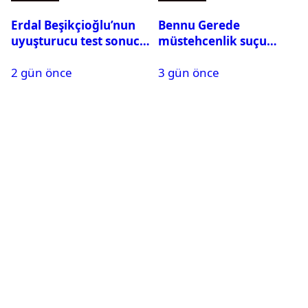
Erdal Beşikçioğlu’nun
Bennu Gerede
uyuşturucu test sonucu
müstehcenlik suçu
belli oldu
kapsamında gözaltına
2 gün önce
3 gün önce
alındı