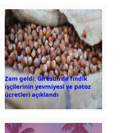
Zam geldi: Giresun’da fındık
işçilerinin yevmiyesi ve patoz
ücretleri açıklandı