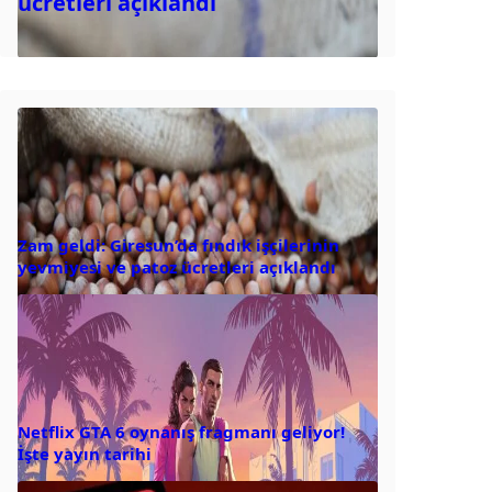
ücretleri açıklandı
Zam geldi: Giresun’da fındık işçilerinin
yevmiyesi ve patoz ücretleri açıklandı
Netflix GTA 6 oynanış fragmanı geliyor!
İşte yayın tarihi