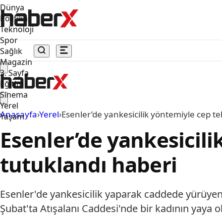
Dünya
Politika
Teknoloji
Spor
Sağlık
Magazin
3. Sayfa
Eğitim
Sinema
Yerel
Anasayfa
›
Yerel
›
Esenler’de yankesicilik yöntemiyle cep te
Yaşam
Esenler’de yankesicili
tutuklandı haberi
Esenler'de yankesicilik yaparak caddede yürüyen 
Şubat'ta Atışalanı Caddesi'nde bir kadının yaya ol