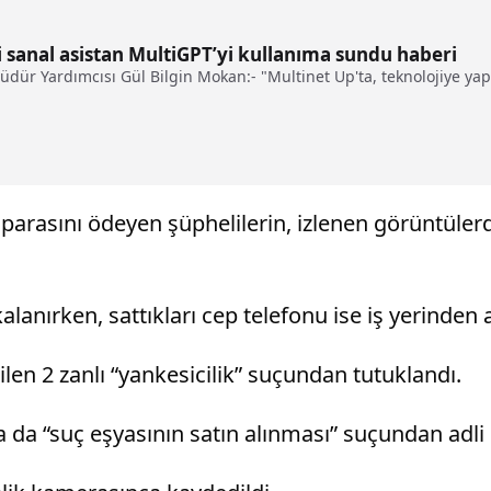
i sanal asistan MultiGPT’yi kullanıma sundu haberi
ür Yardımcısı Gül Bilgin Mokan:- "Multinet Up'ta, teknolojiye yaptı
si parasını ödeyen şüphelilerin, izlenen görüntüle
anırken, sattıkları cep telefonu ise iş yerinden a
len 2 zanlı “yankesicilik” suçundan tutuklandı.
a da “suç eşyasının satın alınması” suçundan adli 