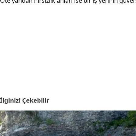
Öte yandan hırsızlık anları ise bir iş yerinin güv
İlginizi Çekebilir