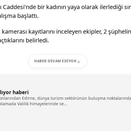
 Caddesi'nde bir kadının yaya olarak ilerlediği s
lışma başlattı.
kamerası kayıtlarını inceleyen ekipler, 2 şüphelini
tıklarını belirledi.
HABER DEVAM EDIYOR
ılıyor haberi
onlarından Edirne, dünya turizm sektörünün buluşma noktalarından I
klamada Valilik himayelerinde se...