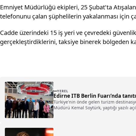
Emniyet Müdürlüğü ekipleri, 25 Şubat'ta Atışalanı
telefonunu çalan şüphelilerin yakalanması için ça
Cadde üzerindeki 15 iş yeri ve çevredeki güvenlik 
gerçekleştirdiklerini, taksiye binerek bölgeden kaç
YEREL
Edirne ITB Berlin Fuarı’nda tanıt
Türkiye'nin önde gelen turizm destinasy
Müdürü Kemal Soytürk, yaptığı yazılı açı