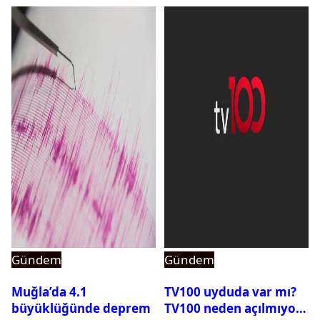
Gündem
Gündem
Muğla’da 4.1
TV100 uyduda var mı?
büyüklüğünde deprem
TV100 neden açılmıyor?