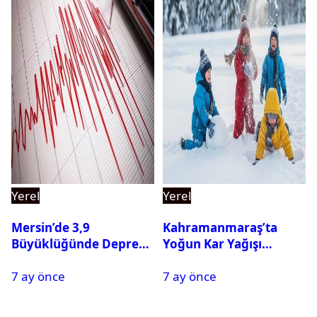
Yerel
Yerel
Mersin’de 3,9
Kahramanmaraş’ta
Büyüklüğünde Deprem
Yoğun Kar Yağışı
Oldu
Nedeniyle Okullar Yarın
7 ay önce
7 ay önce
Tatil