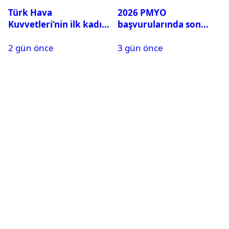
Türk Hava
2026 PMYO
Kuvvetleri’nin ilk kadın
başvurularında son
generali Özlem
durum ne?
2 gün önce
3 gün önce
Karapınar hakkında
dikkat çeken detay
ortaya çıktı