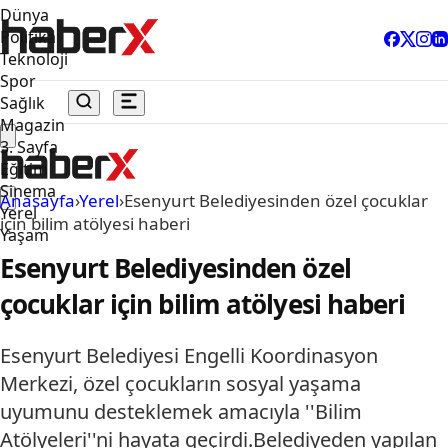
Dünya
Politika
Teknoloji
Spor
Sağlık
Magazin
3. Sayfa
Eğitim
Sinema
Anasayfa
›
Yerel
›
Esenyurt Belediyesinden özel çocuklar
Yerel
için bilim atölyesi haberi
Yaşam
Esenyurt Belediyesinden özel
çocuklar için bilim atölyesi haberi
Esenyurt Belediyesi Engelli Koordinasyon
Merkezi, özel çocukların sosyal yaşama
uyumunu desteklemek amacıyla ''Bilim
Atölyeleri''ni hayata geçirdi.Belediyeden yapılan