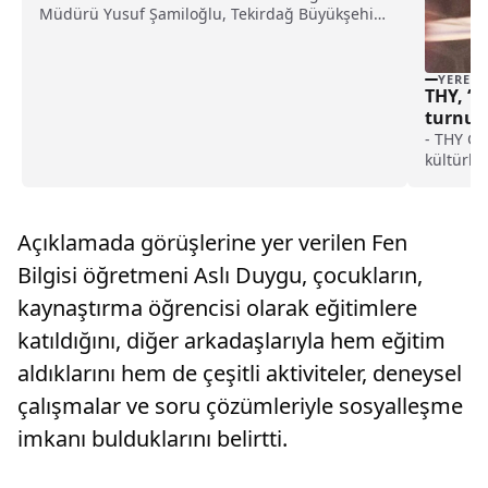
Müdürü Yusuf Şamiloğlu, Tekirdağ Büyükşehir
Belediyesi Başkanı Candan Yüceer'i ziyaret
etti.Şamiloğlu, ziyarette Yüceer'e Topraktan
Sofraya Edirne ile Edirne Taş Köprüleri kitapları
YEREL
THY, “T
arma...
turnuva
sponso
- THY Ge
kültürle
sporcula
olan Tur
sporu, m
Açıklamada görüşlerine yer verilen Fen
olmasını
Bilgisi öğretmeni Aslı Duygu, çocukların,
kaynaştırma öğrencisi olarak eğitimlere
katıldığını, diğer arkadaşlarıyla hem eğitim
aldıklarını hem de çeşitli aktiviteler, deneysel
çalışmalar ve soru çözümleriyle sosyalleşme
imkanı bulduklarını belirtti.