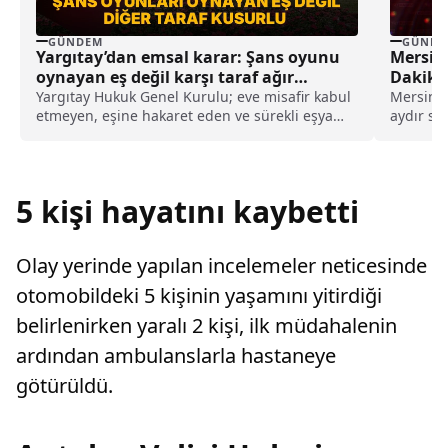
GÜNDEM
GÜNDE
Yargıtay’dan emsal karar: Şans oyunu
Mersin
oynayan eş değil karşı taraf ağır
Dakika
kusurlu sayıldı
Yargıtay Hukuk Genel Kurulu; eve misafir kabul
Mersin G
etmeyen, eşine hakaret eden ve sürekli eşya
aydır sü
değiştirerek masraf çıkaran kadını ağır kusurlu
kapsamın
sayarak, kadının eşine tazminat ödemesine
karar verdi.
5 kişi hayatını kaybetti
Olay yerinde yapılan incelemeler neticesinde
otomobildeki 5 kişinin yaşamını yitirdiği
belirlenirken yaralı 2 kişi, ilk müdahalenin
ardından ambulanslarla hastaneye
götürüldü.