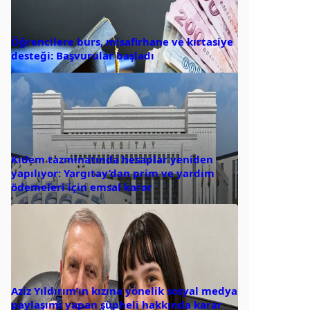
Öğrencilere burs, misafirhane ve kırtasiye
desteği: Başvurular başladı
Kıdem tazminatında hesaplar yeniden
yapılıyor: Yargıtay’dan prim ve yardım
ödemeleri için emsal karar
Aziz Yıldırım’ın kızına yönelik sosyal medya
paylaşımı yapan şüpheli hakkında karar