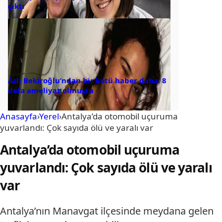
çıktı
Aslı Bekiroğlu’ndan bir kötü haber daha: 8
defa ameliyat olmuştu
Anasayfa
›
Yerel
›
Antalya’da otomobil uçuruma
yuvarlandı: Çok sayıda ölü ve yaralı var
Antalya’da otomobil uçuruma
yuvarlandı: Çok sayıda ölü ve yaralı
var
Antalya’nın Manavgat ilçesinde meydana gelen