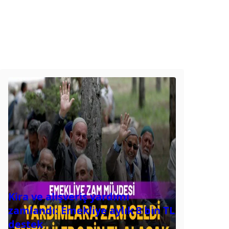
Kira ve alışveriş yardımı
zamlandı: Emekliye aylık 8 bin TL
destek