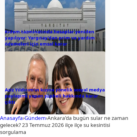
Kıdem tazminatında hesaplar yeniden
yapılıyor: Yargıtay’dan prim ve yardım
ödemeleri için emsal karar
Aziz Yıldırım’ın kızına yönelik sosyal medya
paylaşımı yapan şüpheli hakkında karar
çıktı
Anasayfa
›
Gündem
›
Ankara’da bugün sular ne zaman
gelecek? 23 Temmuz 2026 ilçe ilçe su kesintisi
sorgulama