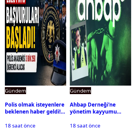
Gündem
Gündem
Polis olmak isteyenlere
Ahbap Derneği’ne
beklenen haber geldi!
yönetim kayyumu
PMYO başvuruları açıldı
atandı: Kapatma davası
18 saat önce
18 saat önce
açıldı