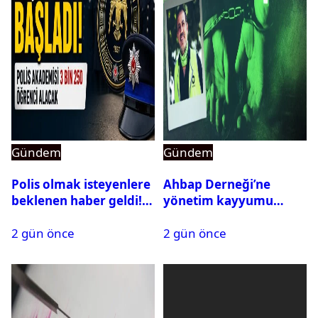
Gündem
Gündem
Polis olmak isteyenlere
Ahbap Derneği’ne
beklenen haber geldi!
yönetim kayyumu
PMYO başvuruları açıldı
atandı: Kapatma davası
2 gün önce
2 gün önce
açıldı