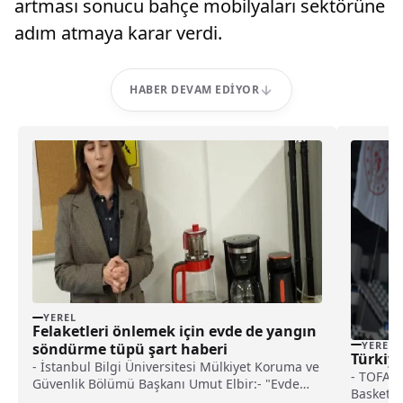
artması sonucu bahçe mobilyaları sektörüne
adım atmaya karar verdi.
HABER DEVAM EDIYOR
YEREL
Felaketleri önlemek için evde de yangın
YEREL
söndürme tüpü şart haberi
Türkiye
- İstanbul Bilgi Üniversitesi Mülkiyet Koruma ve
- TOFAŞ:
Güvenlik Bölümü Başkanı Umut Elbir:- "Evde
Basket: 
çıkabilecek yangın tipleri katı, sıvı ya da elektrik