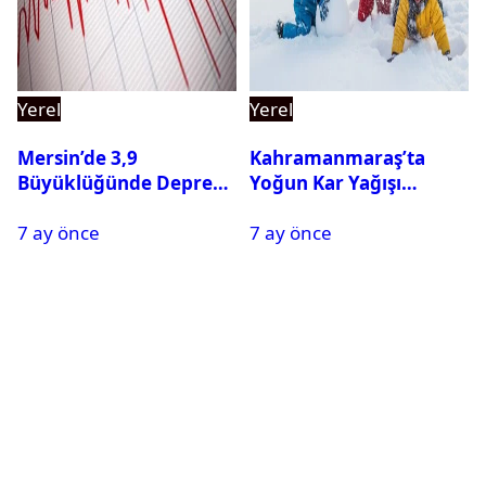
Yerel
Yerel
Mersin’de 3,9
Kahramanmaraş’ta
Büyüklüğünde Deprem
Yoğun Kar Yağışı
Oldu
Nedeniyle Okullar Yarın
7 ay önce
7 ay önce
Tatil