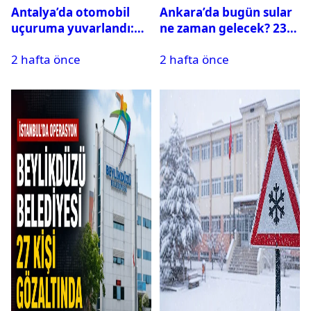
Antalya’da otomobil
Ankara’da bugün sular
uçuruma yuvarlandı:
ne zaman gelecek? 23
Çok sayıda ölü ve yaralı
Temmuz 2026 ilçe ilçe
2 hafta önce
2 hafta önce
var
su kesintisi sorgulama