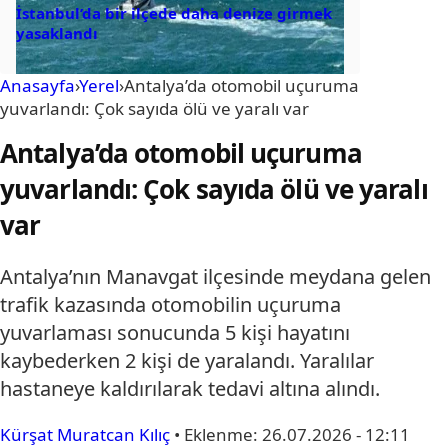
İstanbul’da bir ilçede daha denize girmek
yasaklandı
Anasayfa
›
Yerel
›
Antalya’da otomobil uçuruma
yuvarlandı: Çok sayıda ölü ve yaralı var
Antalya’da otomobil uçuruma
yuvarlandı: Çok sayıda ölü ve yaralı
var
Antalya’nın Manavgat ilçesinde meydana gelen
trafik kazasında otomobilin uçuruma
yuvarlaması sonucunda 5 kişi hayatını
kaybederken 2 kişi de yaralandı. Yaralılar
hastaneye kaldırılarak tedavi altına alındı.
Kürşat Muratcan Kılıç
•
Eklenme:
26.07.2026 - 12:11