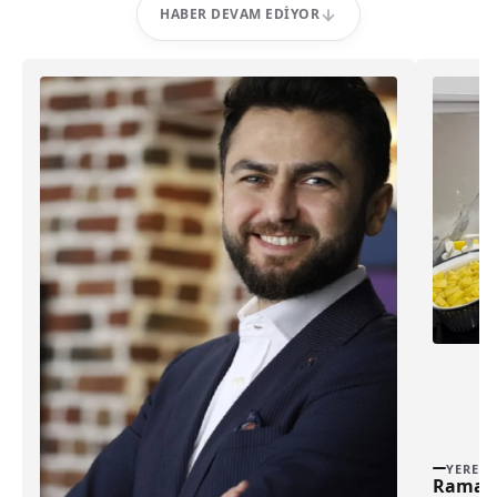
HABER DEVAM EDIYOR
YEREL
Ramazan