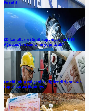
Fırsatı!
SD kanalların tümü kapanıyor mu? 15
Ağustos’tan sonra ne yapılacak?
Emekli olup çalışanları ilgilendiriyor! SGK
rapor parası ödemiyor