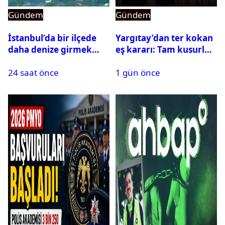
Gündem
Gündem
İstanbul’da bir ilçede
Yargıtay’dan ter kokan
daha denize girmek
eş kararı: Tam kusurlu
yasaklandı
bulundu
24 saat önce
1 gün önce