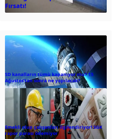
Fırsatı!
SD kanalların tümü kapanıyor mu? 15
Ağustos’tan sonra ne yapılacak?
Emekli olup çalışanları ilgilendiriyor! SGK
rapor parası ödemiyor