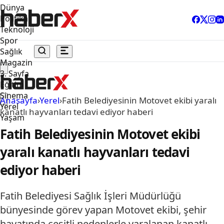
Dünya
Politika
Teknoloji
Spor
Sağlık
Magazin
3. Sayfa
Eğitim
Sinema
Anasayfa
›
Yerel
›
Fatih Belediyesinin Motovet ekibi yaralı
Yerel
kanatlı hayvanları tedavi ediyor haberi
Yaşam
Fatih Belediyesinin Motovet ekibi
yaralı kanatlı hayvanları tedavi
ediyor haberi
Fatih Belediyesi Sağlık İşleri Müdürlüğü
bünyesinde görev yapan Motovet ekibi, şehir
hayatında çeşitli nedenlerle yaralanan kanatlı