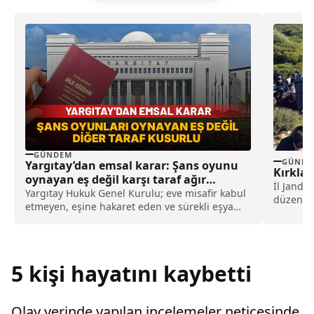
GÜNDEM
GÜNDE
Yargıtay’dan emsal karar: Şans oyunu
Kırkla
oynayan eş değil karşı taraf ağır
İl Janda
kusurlu sayıldı
Yargıtay Hukuk Genel Kurulu; eve misafir kabul
düzensiz
etmeyen, eşine hakaret eden ve sürekli eşya
kapsamın
değiştirerek masraf çıkaran kadını ağır kusurlu
sayarak, kadının eşine tazminat ödemesine
karar verdi.
5 kişi hayatını kaybetti
Olay yerinde yapılan incelemeler neticesinde