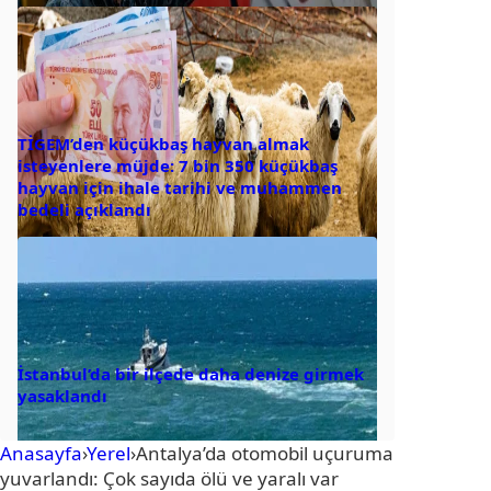
TİGEM’den küçükbaş hayvan almak
isteyenlere müjde: 7 bin 350 küçükbaş
hayvan için ihale tarihi ve muhammen
bedeli açıklandı
İstanbul’da bir ilçede daha denize girmek
yasaklandı
Anasayfa
›
Yerel
›
Antalya’da otomobil uçuruma
yuvarlandı: Çok sayıda ölü ve yaralı var