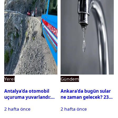
Yerel
Gündem
Antalya’da otomobil
Ankara’da bugün sular
uçuruma yuvarlandı:
ne zaman gelecek? 23
Çok sayıda ölü ve yaralı
Temmuz 2026 ilçe ilçe
2 hafta önce
2 hafta önce
var
su kesintisi sorgulama