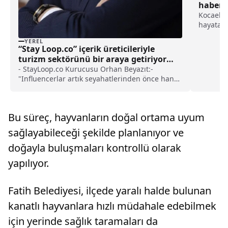
haberi
Kocaeli 
hayata g
kapsamı
YEREL
ihtiyaç s
“Stay Loop.co” içerik üreticileriyle
ulaştırı
turizm sektörünü bir araya getiriyor
açıklama
haberi
- StayLoop.co Kurucusu Orhan Beyazıt:-
"Influencerlar artık seyahatlerinden önce hangi
markaların işbirliği anlaşmalarına açık
olduğunu kolayca görebilecek"
Bu süreç, hayvanların doğal ortama uyum
sağlayabileceği şekilde planlanıyor ve
doğayla buluşmaları kontrollü olarak
yapılıyor.
Fatih Belediyesi, ilçede yaralı halde bulunan
kanatlı hayvanlara hızlı müdahale edebilmek
için yerinde sağlık taramaları da