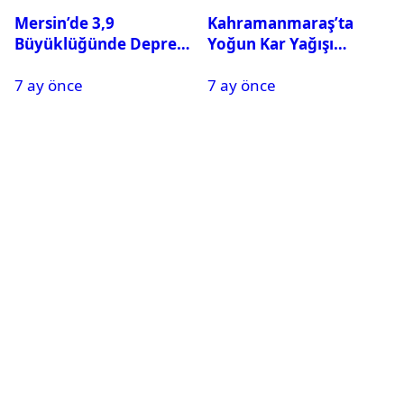
Mersin’de 3,9
Kahramanmaraş’ta
Büyüklüğünde Deprem
Yoğun Kar Yağışı
Oldu
Nedeniyle Okullar Yarın
7 ay önce
7 ay önce
Tatil