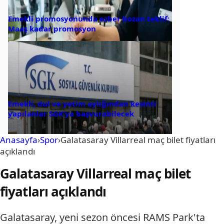
Emekli promosyonunda ezber bozan teklif:
Maaş kadar promosyon
Emekli, dul ve yetim aylığından kesinti
yapılanlar SGK’ya başvurabilecek
Anasayfa
›
Spor
›
Galatasaray Villarreal maç bilet fiyatları
açıklandı
Galatasaray Villarreal maç bilet
fiyatları açıklandı
Galatasaray, yeni sezon öncesi RAMS Park'ta