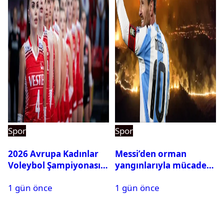
Spor
Spor
2026 Avrupa Kadınlar
Messi’den orman
Voleybol Şampiyonası
yangınlarıyla mücadele
maç takvimi açıklandı
eden İspanya’ya bağış
1 gün önce
1 gün önce