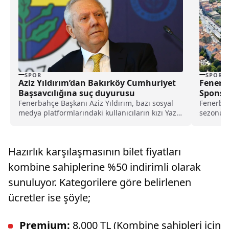
SPOR
SPOR
Aziz Yıldırım’dan Bakırköy Cumhuriyet
Fenerb
Başsavcılığına suç duyurusu
Sponso
Fenerbahçe Başkanı Aziz Yıldırım, bazı sosyal
Fenerba
medya platformlarındaki kullanıcıların kızı Yaz
sezonund
Yıldırım'a ilişkin saldırısına yönelik suç
Chobani 
duyurusunda bulundu.
Hazırlık karşılaşmasının bilet fiyatları
kombine sahiplerine %50 indirimli olarak
sunuluyor. Kategorilere göre belirlenen
ücretler ise şöyle;
Premium:
8.000 TL (Kombine sahipleri için