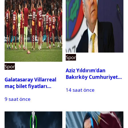
Spor
Spor
Aziz Yıldırım’dan
Bakırköy Cumhuriyet
Galatasaray Villarreal
Başsavcılığına suç
maç bilet fiyatları
14 saat önce
duyurusu
açıklandı
9 saat önce