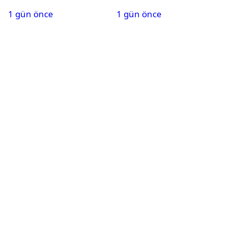
saat kaçta?
maç takvimi açıklandı
1 gün önce
1 gün önce