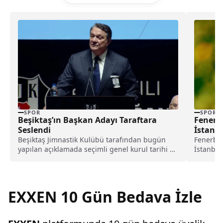
SPOR
SPOR
Beşiktaş’ın Başkan Adayı Taraftara
Fenerb
Seslendi
İstanbu
Beşiktaş Jimnastik Kulübü tarafından bugün
Fenerbah
yapılan açıklamada seçimli genel kurul tarihi 17
İstanbul
Aralık 2023...
Sezonu E
futbolcu
iddia edi
EXXEN 10 Gün Bedava İzle