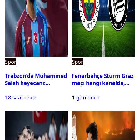
Spor
Spor
Trabzon’da Muhammed
Fenerbahçe Sturm Graz
Salah heyecanı:
maçı hangi kanalda,
Kombine biletler
saat kaçta?
18 saat önce
1 gün önce
tükeniyor