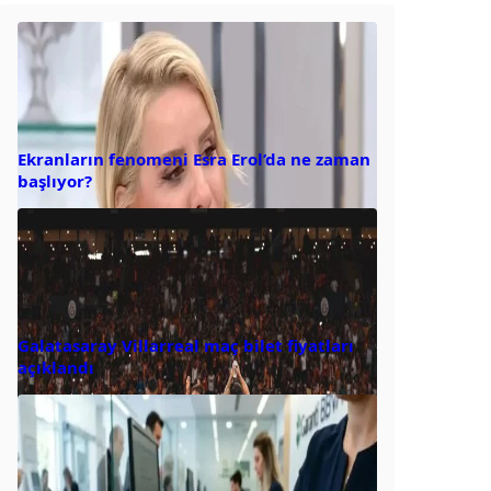
Ekranların fenomeni Esra Erol’da ne zaman
başlıyor?
Galatasaray Villarreal maç bilet fiyatları
açıklandı