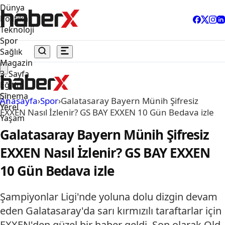
Dünya
Politika
Teknoloji
Spor
Sağlık
Magazin
3. Sayfa
Eğitim
Sinema
Anasayfa
›
Spor
›
Galatasaray Bayern Münih Şifresiz
Yerel
EXXEN Nasıl İzlenir? GS BAY EXXEN 10 Gün Bedava izle
Yaşam
Galatasaray Bayern Münih Şifresiz
EXXEN Nasıl İzlenir? GS BAY EXXEN
10 Gün Bedava izle
Şampiyonlar Ligi'nde yoluna dolu dizgin devam
eden Galatasaray'da sarı kırmızılı taraftarlar için
EXXEN'den güzel bir haber geldi. Son olarak Old