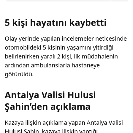
sayarak, kadının eşine tazminat ödemesine
düzenle
karar verdi.
Başkanı 
erkanın k
5 kişi hayatını kaybetti
Olay yerinde yapılan incelemeler neticesinde
otomobildeki 5 kişinin yaşamını yitirdiği
belirlenirken yaralı 2 kişi, ilk müdahalenin
ardından ambulanslarla hastaneye
götürüldü.
Antalya Valisi Hulusi
Şahin’den açıklama
Kazaya ilişkin açıklama yapan Antalya Valisi
Hulusi Şahin, kazaya ilişkin yaptığı