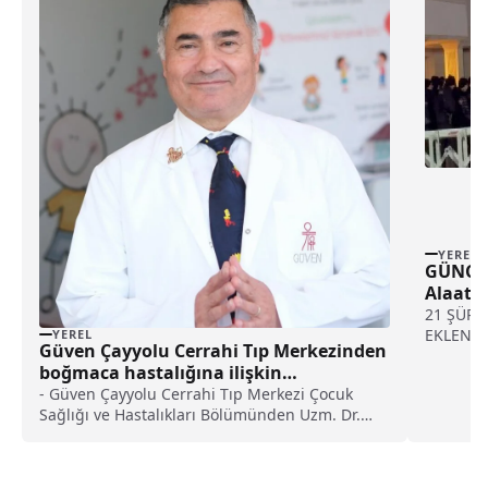
YEREL
GÜNCEL
Alaatti
21 ŞÜPH
EKLENDİ
YEREL
Güven Çayyolu Cerrahi Tıp Merkezinden
boğmaca hastalığına ilişkin
değerlendirme haberi
- Güven Çayyolu Cerrahi Tıp Merkezi Çocuk
Sağlığı ve Hastalıkları Bölümünden Uzm. Dr.
Mehmet Öztürk:- "Erken tedavi edilmeyen
çocuklarda, hastalık 3 aya kadar uzayabilir"