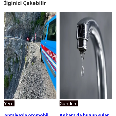
İlginizi Çekebilir
Yerel
Gündem
Antalya’da otomobil
Ankara’da bugün sular