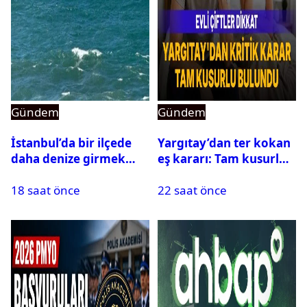
Gündem
Gündem
İstanbul’da bir ilçede
Yargıtay’dan ter kokan
daha denize girmek
eş kararı: Tam kusurlu
yasaklandı
bulundu
18 saat önce
22 saat önce