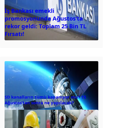
İş Bankası emekli
promosyonunda Ağustos’ta
rekor geldi: Toplam 25 Bin TL
Fırsatı!
SD kanalların tümü kapanıyor mu? 15
Ağustos’tan sonra ne yapılacak?