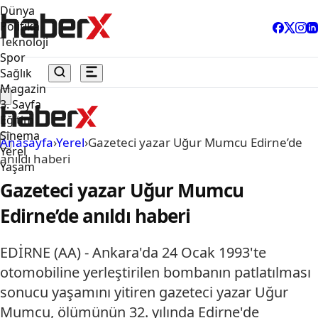
Dünya
Politika
Teknoloji
Spor
Sağlık
Magazin
3. Sayfa
Eğitim
Sinema
Anasayfa
›
Yerel
›
Gazeteci yazar Uğur Mumcu Edirne’de
Yerel
anıldı haberi
Yaşam
Gazeteci yazar Uğur Mumcu
Edirne’de anıldı haberi
EDİRNE (AA) - Ankara'da 24 Ocak 1993'te
otomobiline yerleştirilen bombanın patlatılması
sonucu yaşamını yitiren gazeteci yazar Uğur
Mumcu, ölümünün 32. yılında Edirne'de