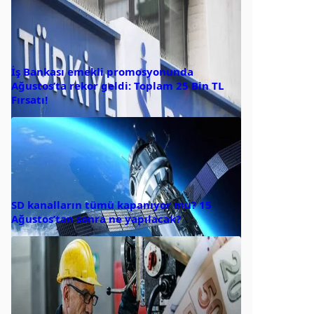
İş Bankası emekli promosyonunda
Ağustos’ta rekor geldi: Toplam 25 Bin TL
Fırsatı!
SD kanalların tümü kapanıyor mu? 15
Ağustos’tan sonra ne yapılacak?