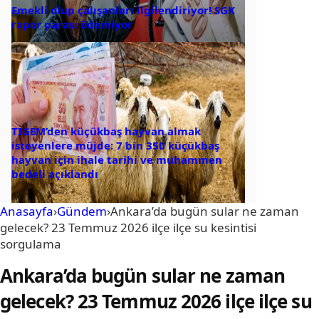
Emekli olup çalışanları ilgilendiriyor! SGK
rapor parası ödemiyor
TİGEM’den küçükbaş hayvan almak
isteyenlere müjde: 7 bin 350 küçükbaş
hayvan için ihale tarihi ve muhammen
bedeli açıklandı
Anasayfa
›
Gündem
›
Ankara’da bugün sular ne zaman
gelecek? 23 Temmuz 2026 ilçe ilçe su kesintisi
sorgulama
Ankara’da bugün sular ne zaman
gelecek? 23 Temmuz 2026 ilçe ilçe su