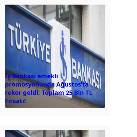
İş Bankası emekli
promosyonunda Ağustos’ta
rekor geldi: Toplam 25 Bin TL
Fırsatı!