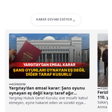
HABER DEVAM EDIYOR
GÜNDEM
Yargıtay’dan emsal karar: Şans oyunu
YEREL
Ferizli
oynayan eş değil karşı taraf ağır
110. yı
kusurlu sayıldı
Yargıtay Hukuk Genel Kurulu; eve misafir kabul
haberi
Sakarya'n
etmeyen, eşine hakaret eden ve sürekli eşya
Anma Gün
değiştirerek masraf çıkaran kadını ağır kusurlu
yıl dönü