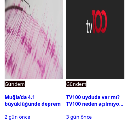
Gündem
Gündem
Muğla’da 4.1
TV100 uyduda var mı?
büyüklüğünde deprem
TV100 neden açılmıyor?
2 gün önce
3 gün önce