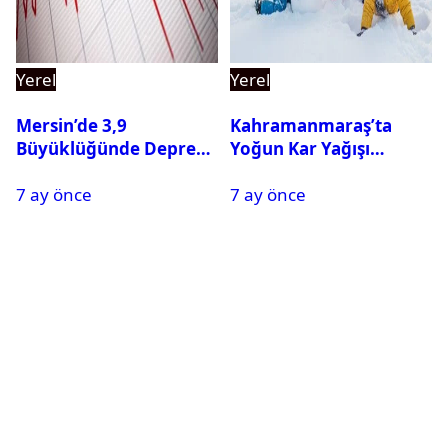
Yerel
Yerel
Mersin’de 3,9
Kahramanmaraş’ta
Büyüklüğünde Deprem
Yoğun Kar Yağışı
Oldu
Nedeniyle Okullar Yarın
7 ay önce
7 ay önce
Tatil