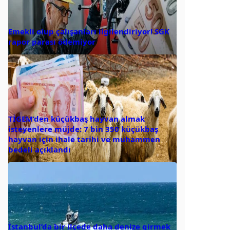
Emekli olup çalışanları ilgilendiriyor! SGK
rapor parası ödemiyor
TİGEM’den küçükbaş hayvan almak
isteyenlere müjde: 7 bin 350 küçükbaş
hayvan için ihale tarihi ve muhammen
bedeli açıklandı
İstanbul’da bir ilçede daha denize girmek