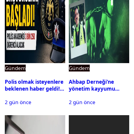
Gündem
Gündem
Polis olmak isteyenlere
Ahbap Derneği’ne
beklenen haber geldi!
yönetim kayyumu
PMYO başvuruları açıldı
atandı: Kapatma davası
2 gün önce
2 gün önce
açıldı