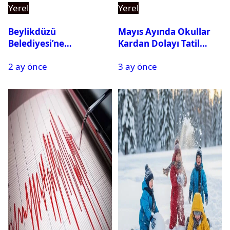
Yerel
Yerel
Beylikdüzü
Mayıs Ayında Okullar
Belediyesi’ne
Kardan Dolayı Tatil
Operasyon: 27 Kişi
Edildi
2 ay önce
3 ay önce
Gözaltına Alındı