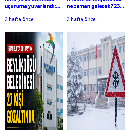
uçuruma yuvarlandı:
ne zaman gelecek? 23
Çok sayıda ölü ve yaralı
Temmuz 2026 ilçe ilçe
2 hafta önce
2 hafta önce
var
su kesintisi sorgulama