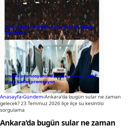
Galatasaray Villarreal maç bilet fiyatları
açıklandı
Emekli promosyonunda ezber bozan teklif:
Maaş kadar promosyon
Anasayfa
›
Gündem
›
Ankara’da bugün sular ne zaman
gelecek? 23 Temmuz 2026 ilçe ilçe su kesintisi
sorgulama
Ankara’da bugün sular ne zaman