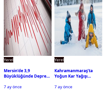
Yerel
Yerel
Mersin’de 3,9
Kahramanmaraş’ta
Büyüklüğünde Deprem
Yoğun Kar Yağışı
Oldu
Nedeniyle Okullar Yarın
7 ay önce
7 ay önce
Tatil