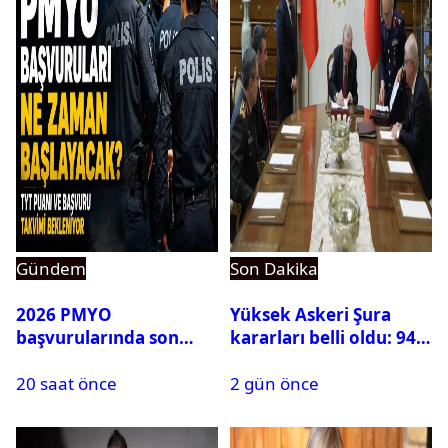
Gündem
Son Dakika
2026 PMYO
Yüksek Askeri Şura
başvurularında son
kararları belli oldu: 94
durum ne?
isim terfi etti
20 saat önce
2 gün önce