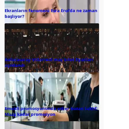
Ekranların fenomeni Esra Erol’da ne zaman
başlıyor?
Galatasaray Villarreal maç bilet fiyatları
açıklandı
Emekli promosyonunda ezber bozan teklif:
Maaş kadar promosyon