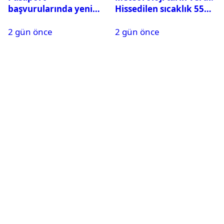
başvurularında yeni
Hissedilen sıcaklık 55
dönem başladı
dereceye ulaşabilir
2 gün önce
2 gün önce