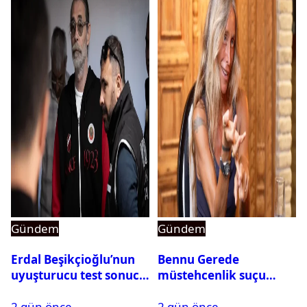
Gündem
Gündem
Erdal Beşikçioğlu’nun
Bennu Gerede
uyuşturucu test sonucu
müstehcenlik suçu
belli oldu
kapsamında gözaltına
2 gün önce
2 gün önce
alındı