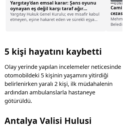
Yargıtay’dan emsal karar: Şans oyunu
GÜNDE
Cami m
oynayan eş değil karşı taraf ağır
cezası
kusurlu sayıldı
Yargıtay Hukuk Genel Kurulu; eve misafir kabul
Mehmet U
etmeyen, eşine hakaret eden ve sürekli eşya
Belediye
değiştirerek masraf çıkaran kadını ağır kusurlu
faaliyetl
sayarak, kadının eşine tazminat ödemesine
karar verdi.
5 kişi hayatını kaybetti
Olay yerinde yapılan incelemeler neticesinde
otomobildeki 5 kişinin yaşamını yitirdiği
belirlenirken yaralı 2 kişi, ilk müdahalenin
ardından ambulanslarla hastaneye
götürüldü.
Antalya Valisi Hulusi