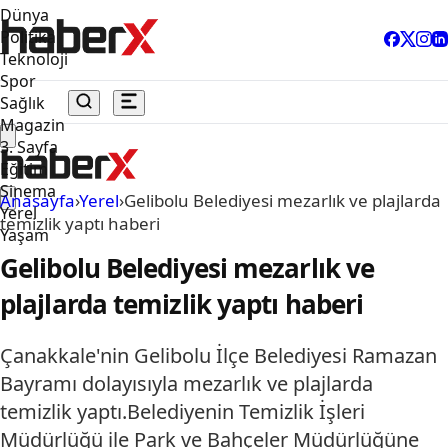
Dünya
Politika
Teknoloji
Spor
Sağlık
Magazin
3. Sayfa
Eğitim
Sinema
Anasayfa
›
Yerel
›
Gelibolu Belediyesi mezarlık ve plajlarda
Yerel
temizlik yaptı haberi
Yaşam
Gelibolu Belediyesi mezarlık ve
plajlarda temizlik yaptı haberi
Çanakkale'nin Gelibolu İlçe Belediyesi Ramazan
Bayramı dolayısıyla mezarlık ve plajlarda
temizlik yaptı.Belediyenin Temizlik İşleri
Müdürlüğü ile Park ve Bahçeler Müdürlüğüne