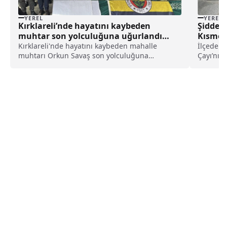
YEREL
YEREL
Kırklareli’nde hayatını kaybeden
Şiddetl
muhtar son yolculuğuna uğurlandı
Kısmen
haberi
Kırklareli'nde hayatını kaybeden mahalle
İlçedeki
muhtarı Orkun Savaş son yolculuğuna
Çayı’nın
uğurlandı.Mide kanseri teşhisiyle tedavi
eski Çana
gördüğü Kırklareli Eğitim ve Araştırma
Hastanesinde hayatını kaybeden Akalar
Mahallesi muhtarı Savaş için Hızırbey ...