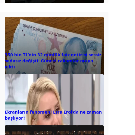
350 bin TL’nin 32 günlük faiz getirisi sessiz
sedasız değişti: Güncel rakamlar oraya
çıktı
Ekranların fenomeni Esra Erol’da ne zaman
başlıyor?