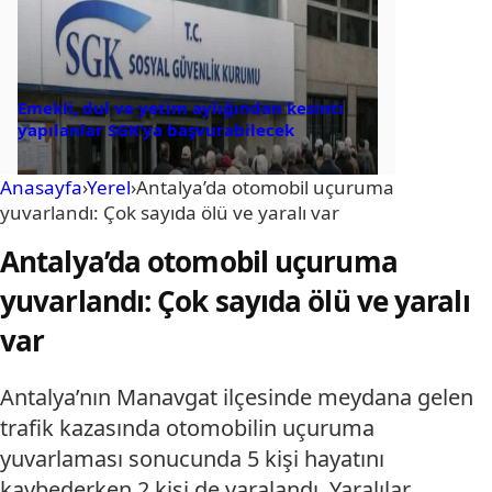
Emekli, dul ve yetim aylığından kesinti
yapılanlar SGK’ya başvurabilecek
Anasayfa
›
Yerel
›
Antalya’da otomobil uçuruma
yuvarlandı: Çok sayıda ölü ve yaralı var
Antalya’da otomobil uçuruma
yuvarlandı: Çok sayıda ölü ve yaralı
var
Antalya’nın Manavgat ilçesinde meydana gelen
trafik kazasında otomobilin uçuruma
yuvarlaması sonucunda 5 kişi hayatını
kaybederken 2 kişi de yaralandı. Yaralılar