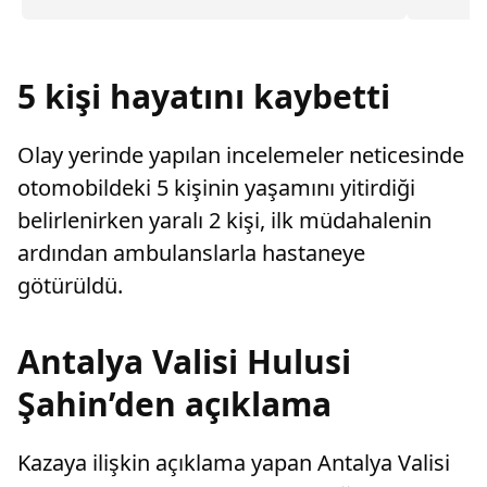
üniversi
sayarak, kadının eşine tazminat ödemesine
dönem 20
karar verdi.
öğrencim
büyük bi
5 kişi hayatını kaybetti
Olay yerinde yapılan incelemeler neticesinde
otomobildeki 5 kişinin yaşamını yitirdiği
belirlenirken yaralı 2 kişi, ilk müdahalenin
ardından ambulanslarla hastaneye
götürüldü.
Antalya Valisi Hulusi
Şahin’den açıklama
Kazaya ilişkin açıklama yapan Antalya Valisi