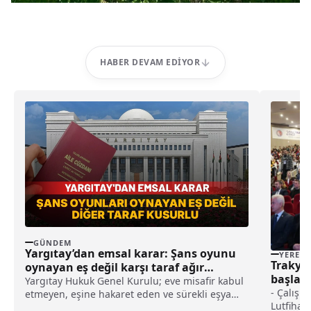
HABER DEVAM EDIYOR
GÜNDEM
Yargıtay’dan emsal karar: Şans oyunu
YEREL
Trakya 
oynayan eş değil karşı taraf ağır
başladı
kusurlu sayıldı
Yargıtay Hukuk Genel Kurulu; eve misafir kabul
- Çalışm
etmeyen, eşine hakaret eden ve sürekli eşya
Lutfihak
değiştirerek masraf çıkaran kadını ağır kusurlu