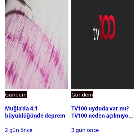
Gündem
Gündem
Muğla’da 4.1
TV100 uyduda var mı?
büyüklüğünde deprem
TV100 neden açılmıyor?
2 gün önce
3 gün önce