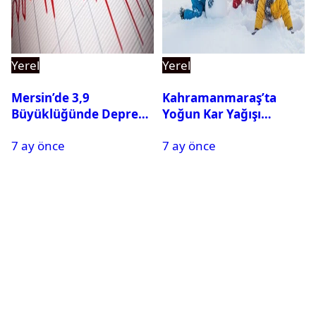
Yerel
Yerel
Mersin’de 3,9
Kahramanmaraş’ta
Büyüklüğünde Deprem
Yoğun Kar Yağışı
Oldu
Nedeniyle Okullar Yarın
7 ay önce
7 ay önce
Tatil