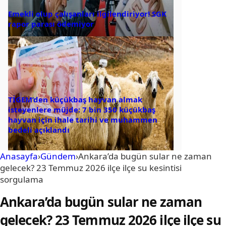
Emekli olup çalışanları ilgilendiriyor! SGK
rapor parası ödemiyor
TİGEM’den küçükbaş hayvan almak
isteyenlere müjde: 7 bin 350 küçükbaş
hayvan için ihale tarihi ve muhammen
bedeli açıklandı
Anasayfa
›
Gündem
›
Ankara’da bugün sular ne zaman
gelecek? 23 Temmuz 2026 ilçe ilçe su kesintisi
sorgulama
Ankara’da bugün sular ne zaman
gelecek? 23 Temmuz 2026 ilçe ilçe su