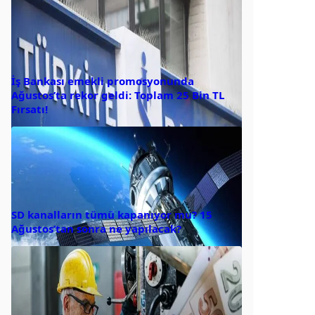
İş Bankası emekli promosyonunda
Ağustos’ta rekor geldi: Toplam 25 Bin TL
Fırsatı!
SD kanalların tümü kapanıyor mu? 15
Ağustos’tan sonra ne yapılacak?