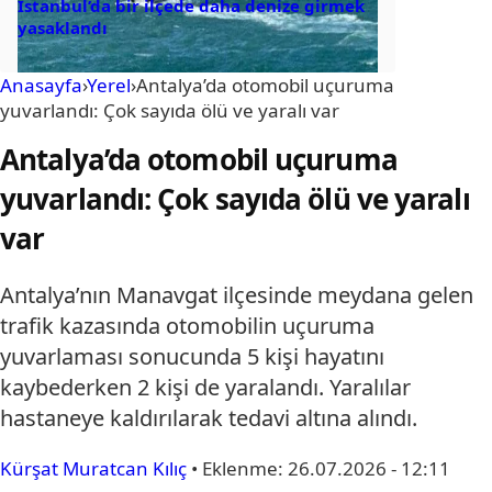
İstanbul’da bir ilçede daha denize girmek
yasaklandı
Anasayfa
›
Yerel
›
Antalya’da otomobil uçuruma
yuvarlandı: Çok sayıda ölü ve yaralı var
Antalya’da otomobil uçuruma
yuvarlandı: Çok sayıda ölü ve yaralı
var
Antalya’nın Manavgat ilçesinde meydana gelen
trafik kazasında otomobilin uçuruma
yuvarlaması sonucunda 5 kişi hayatını
kaybederken 2 kişi de yaralandı. Yaralılar
hastaneye kaldırılarak tedavi altına alındı.
Kürşat Muratcan Kılıç
•
Eklenme:
26.07.2026 - 12:11