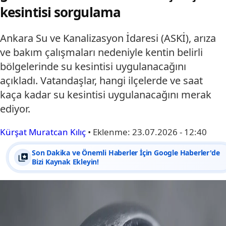
kesintisi sorgulama
Ankara Su ve Kanalizasyon İdaresi (ASKİ), arıza
ve bakım çalışmaları nedeniyle kentin belirli
bölgelerinde su kesintisi uygulanacağını
açıkladı. Vatandaşlar, hangi ilçelerde ve saat
kaça kadar su kesintisi uygulanacağını merak
ediyor.
Kürşat Muratcan Kılıç
•
Eklenme:
23.07.2026 - 12:40
Son Dakika ve Önemli Haberler İçin Google Haberler'de
Bizi Kaynak Ekleyin!