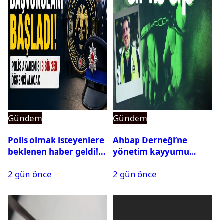
Gündem
Gündem
Polis olmak isteyenlere
Ahbap Derneği’ne
beklenen haber geldi!
yönetim kayyumu
PMYO başvuruları açıldı
atandı: Kapatma davası
2 gün önce
2 gün önce
açıldı