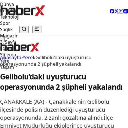
Dünya
Politika
Teknoloji
Spor
Sağlık
Magazin
3. Sayfa
Eğitim
Sinema
Anasayfa
›
Yerel
›
Gelibolu’daki uyuşturucu
Yerel
operasyonunda 2 şüpheli yakalandı
Yaşam
Gelibolu’daki uyuşturucu
operasyonunda 2 şüpheli yakalandı
ÇANAKKALE (AA) - Çanakkale'nin Gelibolu
ilçesinde polisin düzenlediği uyuşturucu
operasyonunda, 2 zanlı gözaltına alındı.İlçe
Emniyet Müdürlüğü ekiplerince uyuşturucu