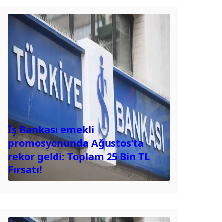
İş Bankası emekli
promosyonunda Ağustos’ta
rekor geldi: Toplam 25 Bin TL
Fırsatı!