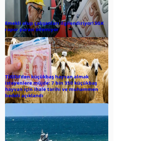
Emekli olup çalışanları ilgilendiriyor! SGK
rapor parası ödemiyor
TİGEM’den küçükbaş hayvan almak
isteyenlere müjde: 7 bin 350 küçükbaş
hayvan için ihale tarihi ve muhammen
bedeli açıklandı