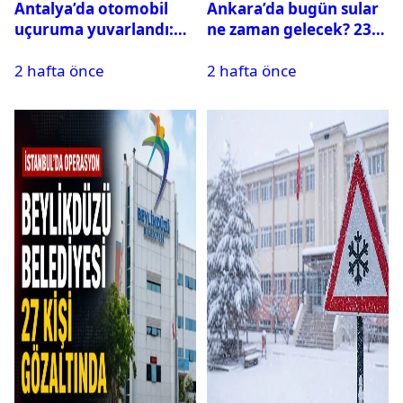
Antalya’da otomobil
Ankara’da bugün sular
uçuruma yuvarlandı:
ne zaman gelecek? 23
Çok sayıda ölü ve yaralı
Temmuz 2026 ilçe ilçe
2 hafta önce
2 hafta önce
var
su kesintisi sorgulama