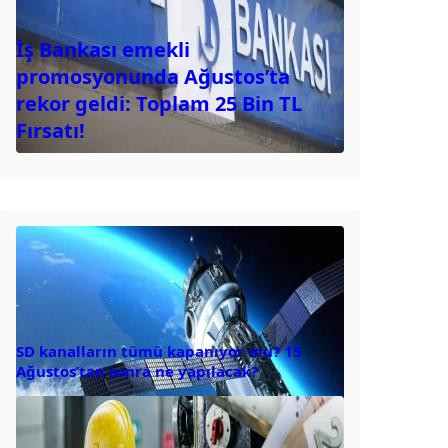
İş Bankası emekli
promosyonunda Ağustos’ta
rekor geldi: Toplam 25 Bin TL
Fırsatı!
SD kanalların tümü kapanıyor mu? 15
Ağustos’tan sonra ne yapılacak?