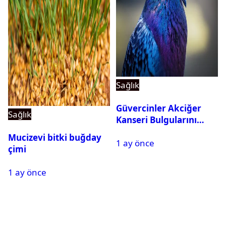
Sağlık
Güvercinler Akciğer
Sağlık
Kanseri Bulgularını
Tanıyabiliyor
Mucizevi bitki buğday
1 ay önce
çimi
1 ay önce