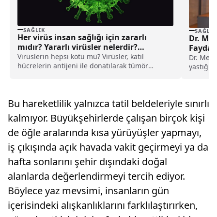
SAĞLIK
SAĞLIK
Her virüs insan sağlığı için zararlı
Dr. Me
mıdır? Yararlı virüsler nelerdir?
Faydala
Virüs çeşitleri
Virüslerin hepsi kötü mü? Virüsler, katil
Dr. Mehm
hücrelerin antijeni ile donatılarak tümör
yastığın
hücrelerinin tanınmasını kolaylaştırıyorlar.
yararlar
Virüs çeşitleri nelerdir?
Bu hareketlilik yalnızca tatil beldeleriyle sınırlı
kalmıyor. Büyükşehirlerde çalışan birçok kişi
de öğle aralarında kısa yürüyüşler yapmayı,
iş çıkışında açık havada vakit geçirmeyi ya da
hafta sonlarını şehir dışındaki doğal
alanlarda değerlendirmeyi tercih ediyor.
Böylece yaz mevsimi, insanların gün
içerisindeki alışkanlıklarını farklılaştırırken,