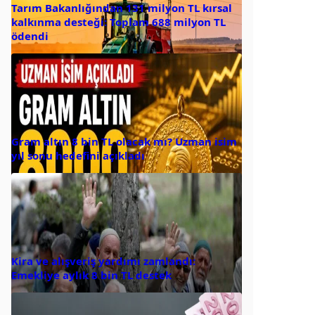
Tarım Bakanlığından 131 milyon TL kırsal
kalkınma desteği: Toplam 688 milyon TL
ödendi
Gram altın 8 bin TL olacak mı? Uzman isim
yıl sonu hedefini açıkladı
Kira ve alışveriş yardımı zamlandı:
Emekliye aylık 8 bin TL destek