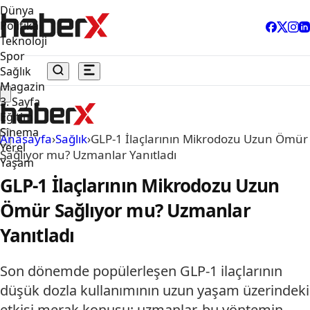
Dünya
Politika
Teknoloji
Spor
Sağlık
Magazin
3. Sayfa
Eğitim
Sinema
Anasayfa
›
Sağlık
›
GLP-1 İlaçlarının Mikrodozu Uzun Ömür
Yerel
Sağlıyor mu? Uzmanlar Yanıtladı
Yaşam
GLP-1 İlaçlarının Mikrodozu Uzun
Ömür Sağlıyor mu? Uzmanlar
Yanıtladı
Son dönemde popülerleşen GLP-1 ilaçlarının
düşük dozla kullanımının uzun yaşam üzerindeki
etkisi merak konusu; uzmanlar, bu yöntemin