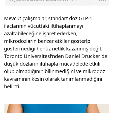
ürünleri, KOAH, diyabet ve alerji ilaçları ile
Önleme M
biyobenzer göz içi ilaçları yer alıyor.
Mevcut çalışmalar, standart doz GLP-1
ilaçlarının vücuttaki iltihaplanmayı
azaltabileceğine işaret ederken,
mikrodozların benzer etkiler gösterip
göstermediği henüz netlik kazanmış değil.
Toronto Üniversitesi’nden Daniel Drucker de
düşük dozların iltihapla mücadelede etkili
olup olmadığının bilinmediğini ve mikrodoz
kavramının kesin olarak tanımlanmadığını
belirtti.