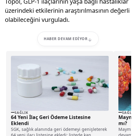
Topol, GLP-1 ilaçlarının yaşa bağlı hastalıklar
üzerindeki etkilerinin araştırılmasının değerli
olabileceğini vurguladı.
HABER DEVAM EDIYOR
SAĞLIK
SAĞLIK
64 Yeni İlaç Geri Ödeme Listesine
Maymun
Eklendi
mı?
SGK, sağlık alanında geri ödemeyi genişleterek
Maymun Ç
64 yeni ilacı listesine ekledi; listede kan
devam ed