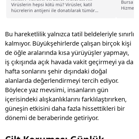
Bursa İl
Virüs çeşitleri
Virüslerin hepsi kötü mü? Virüsler, katil
Hizmetle
hücrelerin antijeni ile donatılarak tümör
"eklem il
hücrelerinin tanınmasını kolaylaştırıyorlar.
Virüs çeşitleri nelerdir?
Bu hareketlilik yalnızca tatil beldeleriyle sınırlı
kalmıyor. Büyükşehirlerde çalışan birçok kişi
de öğle aralarında kısa yürüyüşler yapmayı,
iş çıkışında açık havada vakit geçirmeyi ya da
hafta sonlarını şehir dışındaki doğal
alanlarda değerlendirmeyi tercih ediyor.
Böylece yaz mevsimi, insanların gün
içerisindeki alışkanlıklarını farklılaştırırken,
güneşin etkisini daha fazla hissettikleri bir
dönemi de beraberinde getiriyor.