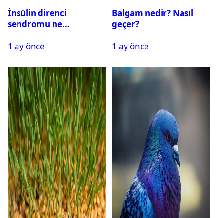
İnsülin direnci
Balgam nedir? Nasıl
sendromu ne
geçer?
demektir? Tedavisi
1 ay önce
1 ay önce
mümkün mü?