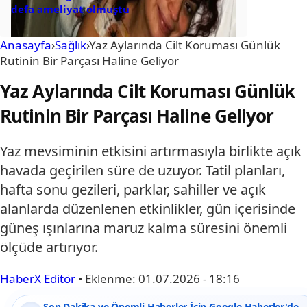
defa ameliyat olmuştu
Anasayfa
›
Sağlık
›
Yaz Aylarında Cilt Koruması Günlük
Rutinin Bir Parçası Haline Geliyor
Yaz Aylarında Cilt Koruması Günlük
Rutinin Bir Parçası Haline Geliyor
Yaz mevsiminin etkisini artırmasıyla birlikte açık
havada geçirilen süre de uzuyor. Tatil planları,
hafta sonu gezileri, parklar, sahiller ve açık
alanlarda düzenlenen etkinlikler, gün içerisinde
güneş ışınlarına maruz kalma süresini önemli
ölçüde artırıyor.
HaberX Editör
•
Eklenme:
01.07.2026 - 18:16
Son Dakika ve Önemli Haberler İçin Google Haberler'de