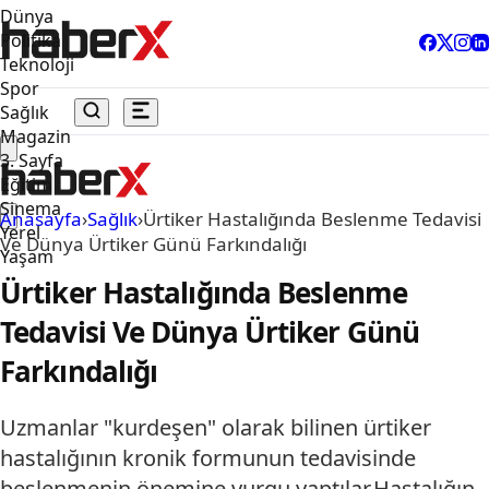
Dünya
Politika
Teknoloji
Spor
Sağlık
Magazin
3. Sayfa
Eğitim
Sinema
Anasayfa
›
Sağlık
›
Ürtiker Hastalığında Beslenme Tedavisi
Yerel
Ve Dünya Ürtiker Günü Farkındalığı
Yaşam
Ürtiker Hastalığında Beslenme
Tedavisi Ve Dünya Ürtiker Günü
Farkındalığı
Uzmanlar "kurdeşen" olarak bilinen ürtiker
hastalığının kronik formunun tedavisinde
beslenmenin önemine vurgu yaptılar.Hastalığın