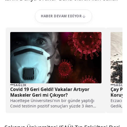
HABER DEVAM EDIYOR
SAĞLIK
SAĞLIK
Covid 19 Geri Geldi! Vakalar Artıyor
Çay Pot
Maskeler Geri mi Çıkıyor?
Koruyu
Hacettepe Üniversitesi'nin bir günde yaptığı
Eczacılı
Covid testinin pozitif sonuçları yüzde 3 iken
Gedik, A
yüzde 20'ye...
ışınların