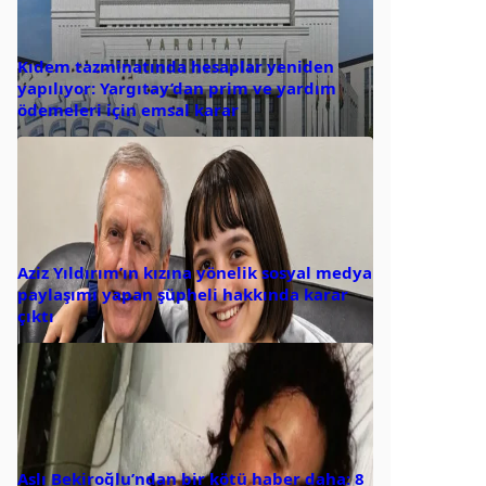
Kıdem tazminatında hesaplar yeniden
yapılıyor: Yargıtay’dan prim ve yardım
ödemeleri için emsal karar
Aziz Yıldırım’ın kızına yönelik sosyal medya
paylaşımı yapan şüpheli hakkında karar
çıktı
Aslı Bekiroğlu’ndan bir kötü haber daha: 8