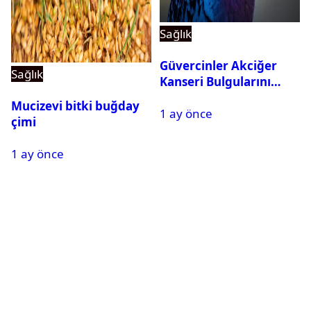
Sağlık
Güvercinler Akciğer
Sağlık
Kanseri Bulgularını
Tanıyabiliyor
Mucizevi bitki buğday
1 ay önce
çimi
1 ay önce