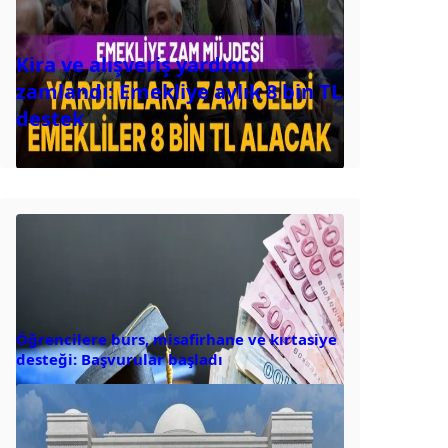
Kira ve alışveriş yardımı
zamlandı: Emekliye aylık 8 bin TL
destek
Öğrencilere burs, misafirhane ve kırtasiye
desteği: Başvurular başladı