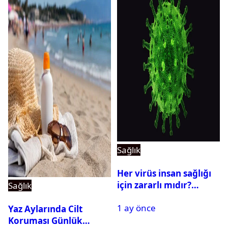
Sağlık
Her virüs insan sağlığı
için zararlı mıdır?
Sağlık
Yararlı virüsler
1 ay önce
nelerdir? Virüs çeşitleri
Yaz Aylarında Cilt
Koruması Günlük