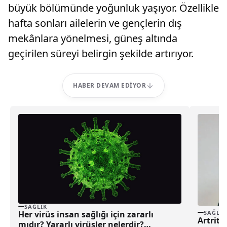
büyük bölümünde yoğunluk yaşıyor. Özellikle
hafta sonları ailelerin ve gençlerin dış
mekânlara yönelmesi, güneş altında
geçirilen süreyi belirgin şekilde artırıyor.
HABER DEVAM EDIYOR
SAĞLIK
Her virüs insan sağlığı için zararlı
SAĞLIK
Artrite
mıdır? Yararlı virüsler nelerdir?