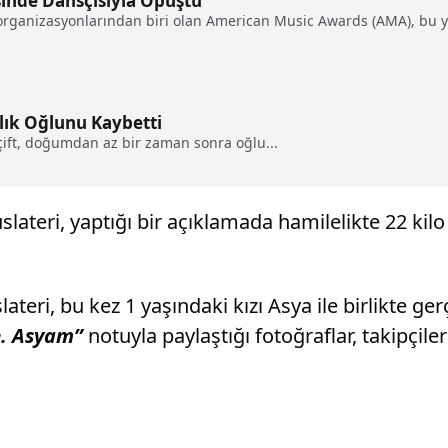
inde Dansçısıyla Öpüştü
organizasyonlarından biri olan American Music Awards (AMA), bu yıl
lık Oğlunu Kaybetti
çift, doğumdan az bir zaman sonra oğlu...
eri, yaptığı bir açıklamada hamilelikte 22 kilo 
teri, bu kez 1 yaşındaki kızı Asya ile birlikte ger
e. Asyam”
notuyla paylaştığı fotoğraflar, takipçile