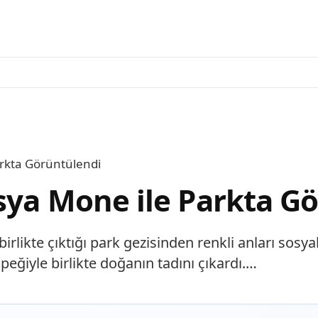
arkta Görüntülendi
Asya Mone ile Parkta G
rlikte çıktığı park gezisinden renkli anları sosya
peğiyle birlikte doğanın tadını çıkardı.…