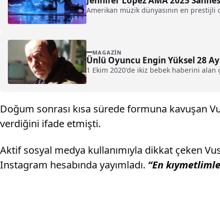
Jennifer Lopez AMA 2025 Sahnes
Amerikan müzik dünyasının en prestijli 
MAGAZIN
Ünlü Oyuncu Engin Yüksel 28 Ay
1 Ekim 2020'de ikiz bebek haberini alan 
Doğum sonrası kısa sürede formuna kavuşan Vuslat
verdiğini ifade etmişti.
Aktif sosyal medya kullanımıyla dikkat çeken Vusla
Instagram hesabında yayımladı.
“En kıymetliml