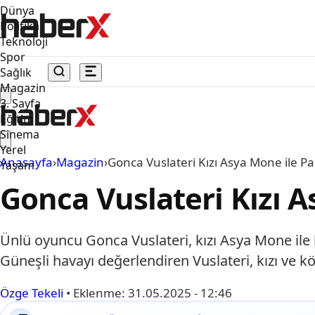
Dünya
Politika
Teknoloji
Spor
Sağlık
Magazin
3. Sayfa
Eğitim
Sinema
Yerel
Anasayfa
›
Magazin
›
Gonca Vuslateri Kızı Asya Mone ile P
Yaşam
Gonca Vuslateri Kızı 
Ünlü oyuncu Gonca Vuslateri, kızı Asya Mone ile bi
Güneşli havayı değerlendiren Vuslateri, kızı ve kö
Özge Tekeli
•
Eklenme:
31.05.2025 - 12:46