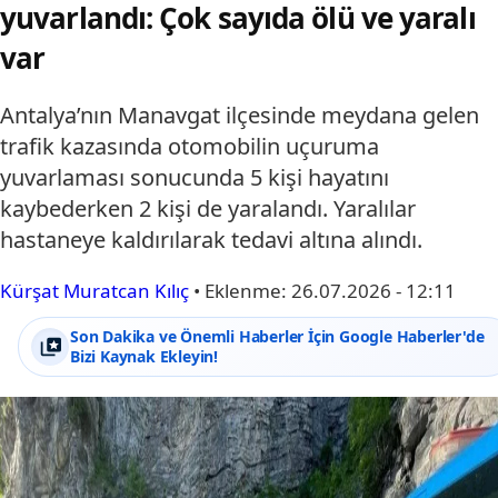
yuvarlandı: Çok sayıda ölü ve yaralı
var
Antalya’nın Manavgat ilçesinde meydana gelen
trafik kazasında otomobilin uçuruma
yuvarlaması sonucunda 5 kişi hayatını
kaybederken 2 kişi de yaralandı. Yaralılar
hastaneye kaldırılarak tedavi altına alındı.
Kürşat Muratcan Kılıç
•
Eklenme:
26.07.2026 - 12:11
Son Dakika ve Önemli Haberler İçin Google Haberler'de
Bizi Kaynak Ekleyin!