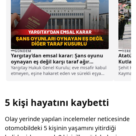
GÜNDEM
YEREL
Yargıtay’dan emsal karar: Şans oyunu
Atatürk
oynayan eş değil karşı taraf ağır
Kutlan
kusurlu sayıldı
Yargıtay Hukuk Genel Kurulu; eve misafir kabul
Şehit Ha
etmeyen, eşine hakaret eden ve sürekli eşya
Kaymakam
değiştirerek masraf çıkaran kadını ağır kusurlu
Belediye
sayarak, kadının eşine tazminat ödemesine
Anıtı'na..
karar verdi.
5 kişi hayatını kaybetti
Olay yerinde yapılan incelemeler neticesinde
otomobildeki 5 kişinin yaşamını yitirdiği