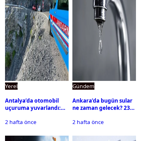
Yerel
Gündem
Antalya’da otomobil
Ankara’da bugün sular
uçuruma yuvarlandı:
ne zaman gelecek? 23
Çok sayıda ölü ve yaralı
Temmuz 2026 ilçe ilçe
2 hafta önce
2 hafta önce
var
su kesintisi sorgulama