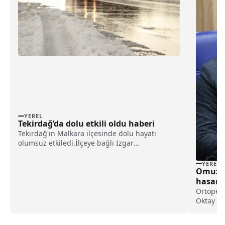
YEREL
Tekirdağ’da dolu etkili oldu haberi
Tekirdağ'ın Malkara ilçesinde dolu hayatı
olumsuz etkiledi.İlçeye bağlı Izgar
Mahallesi'nde sağanak, bir süre sonra yerini
doluya bıraktı.Bölge, yaklaşık 15 dakikalık
YEREL
Omuz ağ
yağışın ardından beyaza büründü.Bazı tarım
hasara 
arazilerinde su birik...
Ortopedi
Oktay Na
ağır yük 
karşılaş