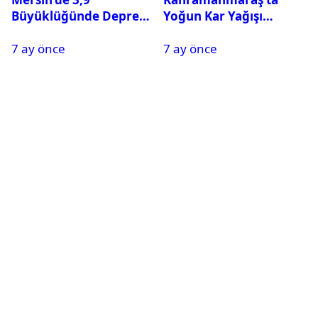
Büyüklüğünde Deprem
Yoğun Kar Yağışı
Oldu
Nedeniyle Okullar Yarın
7 ay önce
7 ay önce
Tatil