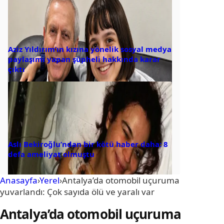
Aziz Yıldırım’ın kızına yönelik sosyal medya
paylaşımı yapan şüpheli hakkında karar
çıktı
Aslı Bekiroğlu’ndan bir kötü haber daha: 8
defa ameliyat olmuştu
Anasayfa
›
Yerel
›
Antalya’da otomobil uçuruma
yuvarlandı: Çok sayıda ölü ve yaralı var
Antalya’da otomobil uçuruma