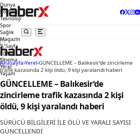
Dünya
Politika
Teknoloji
Spor
Sağlık
Magazin
3. Sayfa
Eğitim
Sinema
Anasayfa
›
Yerel
›
GÜNCELLEME – Balıkesir’de zincirleme
Yerel
trafik kazasında 2 kişi öldü, 9 kişi yaralandı haberi
Yaşam
GÜNCELLEME – Balıkesir’de
zincirleme trafik kazasında 2 kişi
öldü, 9 kişi yaralandı haberi
SÜRÜCÜ BİLGİLERİ İLE ÖLÜ VE YARALI SAYISI
GÜNCELLENDİ