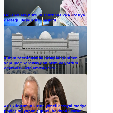
Öğrencilere burs, misafirhane ve kırtasiye
desteği: Başvurular başladı
Kıdem tazminatında hesaplar yeniden
yapılıyor: Yargıtay’dan prim ve yardım
ödemeleri için emsal karar
Aziz Yıldırım’ın kızına yönelik sosyal medya
paylaşımı yapan şüpheli hakkında karar