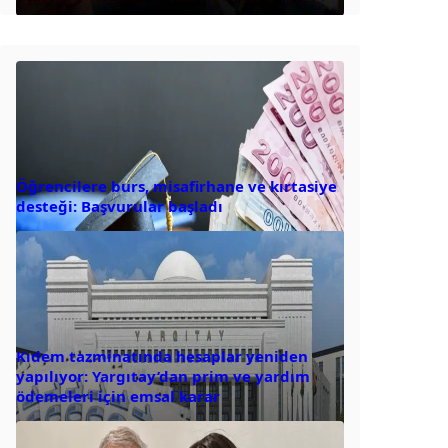
Öğrencilere burs, misafirhane ve kırtasiye
desteği: Başvurular başladı
Kıdem tazminatında hesaplar yeniden
yapılıyor: Yargıtay’dan prim ve yardım
ödemeleri için emsal karar