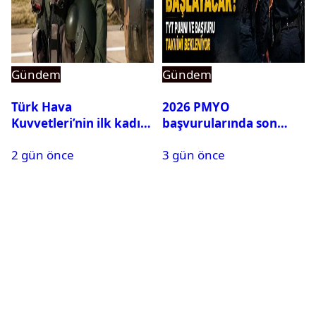
Gündem
Gündem
Türk Hava
2026 PMYO
Kuvvetleri’nin ilk kadın
başvurularında son
generali Özlem
durum ne?
2 gün önce
3 gün önce
Karapınar hakkında
dikkat çeken detay
ortaya çıktı