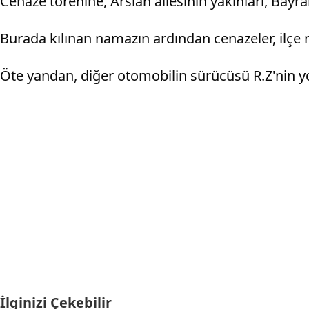
Cenaze törenine, Arslan ailesinin yakınları, Bayra
Burada kılınan namazın ardından cenazeler, ilçe 
Öte yandan, diğer otomobilin sürücüsü R.Z'nin yo
İlginizi Çekebilir