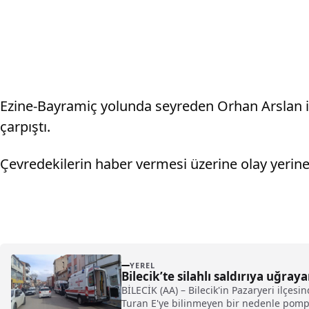
Ezine-Bayramiç yolunda seyreden Orhan Arslan ida
çarpıştı.
Çevredekilerin haber vermesi üzerine olay yerine po
YEREL
Bilecik’te silahlı saldırıya uğra
BİLECİK (AA) – Bilecik'in Pazaryeri ilçe
Turan E'ye bilinmeyen bir nedenle pompal