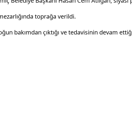
miç Belediye Başkanı Hasan Cem Atılgan, siyasi par
mezarlığında toprağa verildi.
ğun bakımdan çıktığı ve tedavisinin devam ettiği