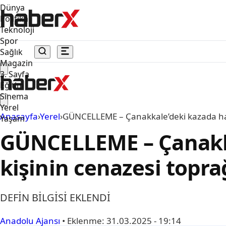
Dünya
Politika
Teknoloji
Spor
Sağlık
Magazin
3. Sayfa
Eğitim
Sinema
Yerel
Anasayfa
›
Yerel
›
GÜNCELLEME – Çanakkale’deki kazada haya
Yaşam
GÜNCELLEME – Çanakka
kişinin cenazesi topra
DEFİN BİLGİSİ EKLENDİ
Anadolu Ajansı
•
Eklenme:
31.03.2025 - 19:14