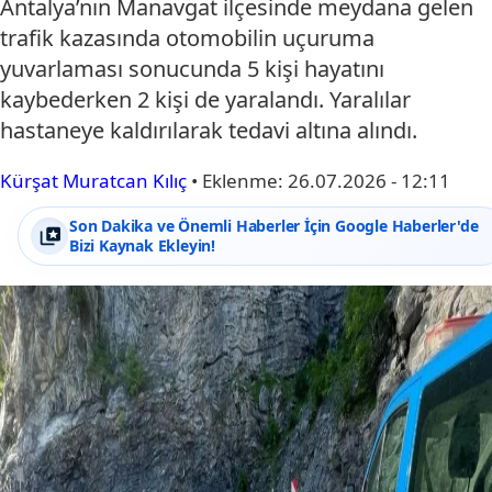
Antalya’nın Manavgat ilçesinde meydana gelen
trafik kazasında otomobilin uçuruma
yuvarlaması sonucunda 5 kişi hayatını
kaybederken 2 kişi de yaralandı. Yaralılar
hastaneye kaldırılarak tedavi altına alındı.
Kürşat Muratcan Kılıç
•
Eklenme:
26.07.2026 - 12:11
Son Dakika ve Önemli Haberler İçin Google Haberler'de
Bizi Kaynak Ekleyin!