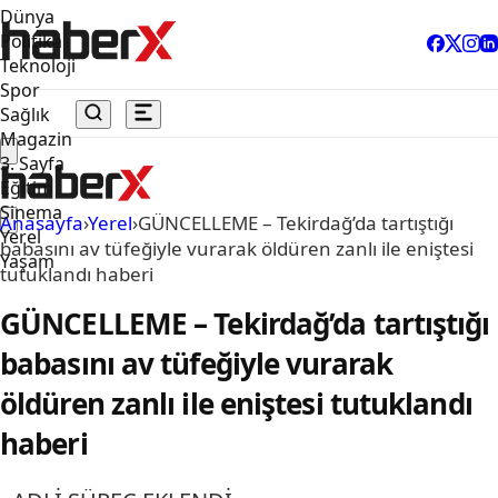
Dünya
Politika
Teknoloji
Spor
Sağlık
Magazin
3. Sayfa
Eğitim
Sinema
Anasayfa
›
Yerel
›
GÜNCELLEME – Tekirdağ’da tartıştığı
Yerel
babasını av tüfeğiyle vurarak öldüren zanlı ile eniştesi
Yaşam
tutuklandı haberi
GÜNCELLEME – Tekirdağ’da tartıştığı
babasını av tüfeğiyle vurarak
öldüren zanlı ile eniştesi tutuklandı
haberi