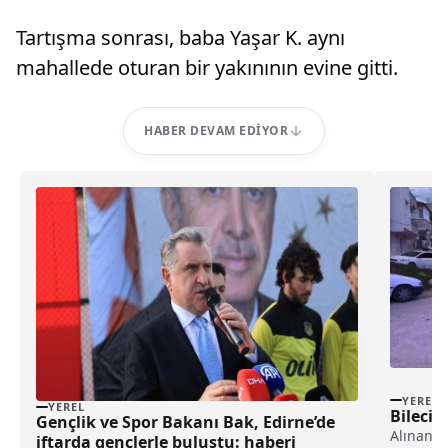
Tartışma sonrası, baba Yaşar K. aynı
mahallede oturan bir yakınının evine gitti.
HABER DEVAM EDIYOR
YEREL
YEREL
Bilecik
Gençlik ve Spor Bakanı Bak, Edirne’de
Alınan b
iftarda gençlerle buluştu: haberi