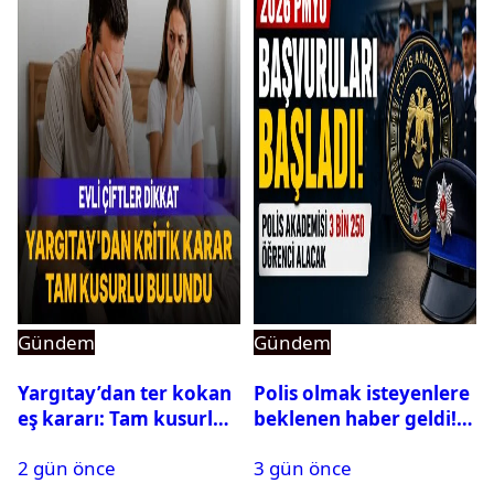
Gündem
Gündem
Yargıtay’dan ter kokan
Polis olmak isteyenlere
eş kararı: Tam kusurlu
beklenen haber geldi!
bulundu
PMYO başvuruları açıldı
2 gün önce
3 gün önce