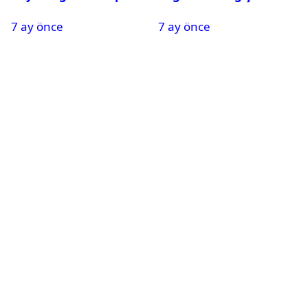
Oldu
Nedeniyle Okullar Yarın
7 ay önce
7 ay önce
Tatil