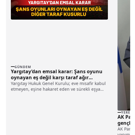
GÜNDEM
Yargıtay’dan emsal karar: Şans oyunu
oynayan eş değil karşı taraf ağır
kusurlu sayıldı
Yargıtay Hukuk Genel Kurulu; eve misafir kabul
etmeyen, eşine hakaret eden ve sürekli eşya
değiştirerek masraf çıkaran kadını ağır kusurlu
sayarak, kadının eşine tazminat ödemesine
karar verdi.
YEREL
AK Part
gençlik
değerle
AK Parti
yapımı d