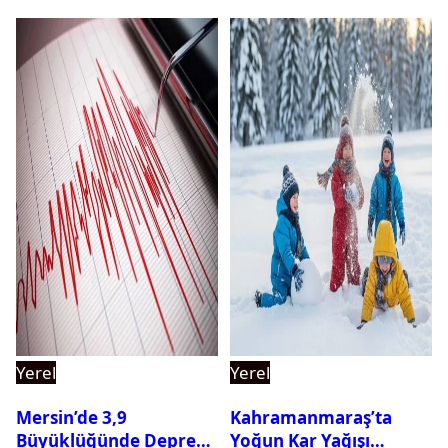
Yerel
Yerel
Mersin’de 3,9
Kahramanmaraş’ta
Büyüklüğünde Deprem
Yoğun Kar Yağışı