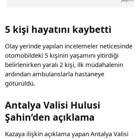
spor sal
bulundu.
Gürkan, 
Gençlik K
5 kişi hayatını kaybetti
Olay yerinde yapılan incelemeler neticesinde
otomobildeki 5 kişinin yaşamını yitirdiği
belirlenirken yaralı 2 kişi, ilk müdahalenin
ardından ambulanslarla hastaneye
götürüldü.
Antalya Valisi Hulusi
Şahin’den açıklama
Kazaya ilişkin açıklama yapan Antalya Valisi