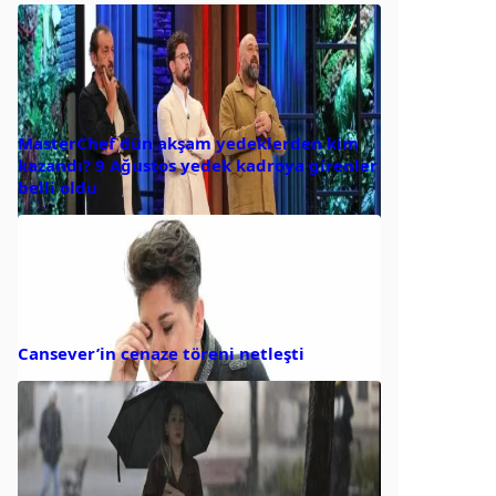
MasterChef dün akşam yedeklerden kim
kazandı? 9 Ağustos yedek kadroya girenler
belli oldu
Cansever’in cenaze töreni netleşti