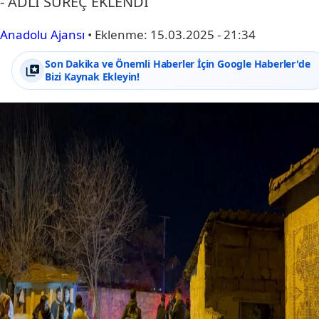
- ADLİ SÜREÇ EKLENDİ
Anadolu Ajansı
•
Eklenme:
15.03.2025 - 21:34
Son Dakika ve Önemli Haberler İçin Google Haberler'de
Bizi Kaynak Ekleyin!