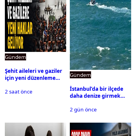
Gündem
Şehit aileleri ve gaziler
Gündem
için yeni düzenleme
Meclis’ten geçti
İstanbul’da bir ilçede
2 saat önce
daha denize girmek
yasaklandı
2 gün önce