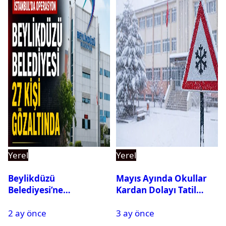
Yerel
Yerel
Beylikdüzü
Mayıs Ayında Okullar
Belediyesi’ne
Kardan Dolayı Tatil
Operasyon: 27 Kişi
Edildi
2 ay önce
3 ay önce
Gözaltına Alındı