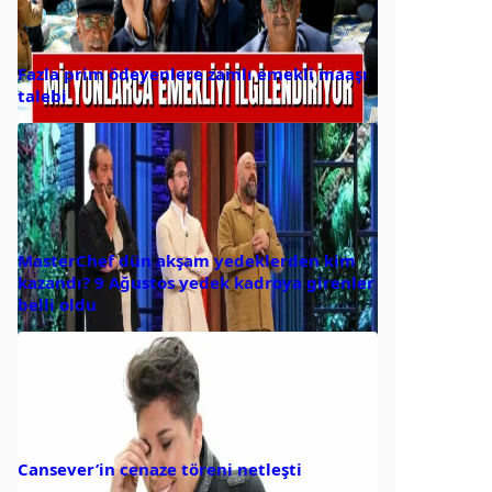
Fazla prim ödeyenlere zamlı emekli maaşı
talebi
MasterChef dün akşam yedeklerden kim
kazandı? 9 Ağustos yedek kadroya girenler
belli oldu
Cansever’in cenaze töreni netleşti