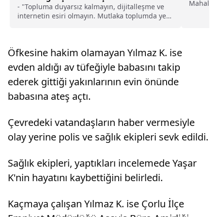
Mahalles
- "Topluma duyarsız kalmayın, dijitalleşme ve
katlı bin
internetin esiri olmayın. Mutlaka toplumda yer
alın ve söz sahibi olun"
Öfkesine hakim olamayan Yılmaz K. ise
evden aldığı av tüfeğiyle babasını takip
ederek gittiği yakınlarının evin önünde
babasına ateş açtı.
Çevredeki vatandaşların haber vermesiyle
olay yerine polis ve sağlık ekipleri sevk edildi.
Sağlık ekipleri, yaptıkları incelemede Yaşar
K'nin hayatını kaybettiğini belirledi.
Kaçmaya çalışan Yılmaz K. ise Çorlu İlçe