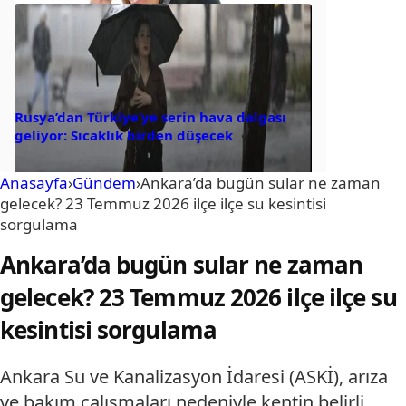
Rusya’dan Türkiye’ye serin hava dalgası
geliyor: Sıcaklık birden düşecek
Anasayfa
›
Gündem
›
Ankara’da bugün sular ne zaman
gelecek? 23 Temmuz 2026 ilçe ilçe su kesintisi
sorgulama
Ankara’da bugün sular ne zaman
gelecek? 23 Temmuz 2026 ilçe ilçe su
kesintisi sorgulama
Ankara Su ve Kanalizasyon İdaresi (ASKİ), arıza
ve bakım çalışmaları nedeniyle kentin belirli