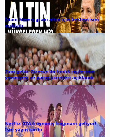
İslam Memiş gram altın için beklentisini
açıkladı
Zam geldi: Giresun’da fındık işçilerinin
yevmiyesi ve patoz ücretleri açıklandı
Netflix GTA 6 oynanış fragmanı geliyor!
İşte yayın tarihi