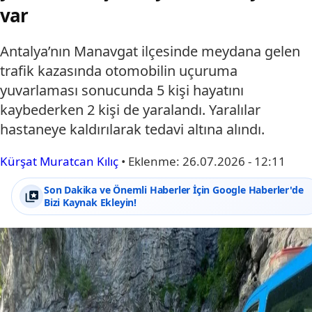
var
Antalya’nın Manavgat ilçesinde meydana gelen
trafik kazasında otomobilin uçuruma
yuvarlaması sonucunda 5 kişi hayatını
kaybederken 2 kişi de yaralandı. Yaralılar
hastaneye kaldırılarak tedavi altına alındı.
Kürşat Muratcan Kılıç
•
Eklenme:
26.07.2026 - 12:11
Son Dakika ve Önemli Haberler İçin Google Haberler'de
Bizi Kaynak Ekleyin!