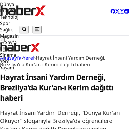
Dünya
Politika
Teknoloji
Spor
Sağlık
Magazin
3. Sayfa
Eğitim
Sinema
Anasayfa
›
Yerel
›
Hayrat İnsani Yardım Derneği,
Yerel
Brezilya’da Kur’an-ı Kerim dağıttı haberi
Yaşam
Hayrat İnsani Yardım Derneği,
Brezilya’da Kur’an-ı Kerim dağıttı
haberi
Hayrat İnsani Yardım Derneği, "Dünya Kur'an
Okuyor" sloganıyla Brezilya'da öğrencilere
Kur'an-ı Kerim dağıttı.Dernekten yapılan