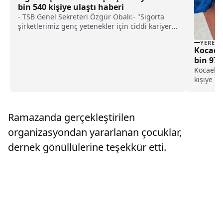
bin 540 kişiye ulaştı haberi
- TSB Genel Sekreteri Özgür Obalı:- "Sigorta
şirketlerimiz genç yetenekler için ciddi kariyer
imkanları sunuyor. Önümüzdeki dönemde de
YEREL
istihdam yaratmaya devam edecek ve genç
Kocaeli
yeteneklere yeni fırsatlar sunacağız"
bin 976
Kocaeli'
kişiye 73
Emniyet
göre, "k
sağlama
Ramazanda gerçekleştirilen
umuma aç
organizasyondan yararlanan çocuklar,
dernek gönüllülerine teşekkür etti.