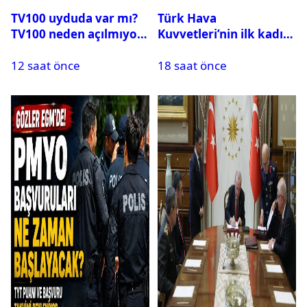
TV100 uyduda var mı?
Türk Hava
TV100 neden açılmıyor?
Kuvvetleri’nin ilk kadın
generali Özlem
12 saat önce
18 saat önce
Karapınar hakkında
dikkat çeken detay
ortaya çıktı