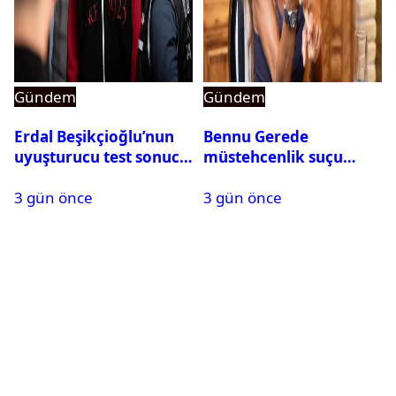
Gündem
Gündem
Erdal Beşikçioğlu’nun
Bennu Gerede
uyuşturucu test sonucu
müstehcenlik suçu
belli oldu
kapsamında gözaltına
3 gün önce
3 gün önce
alındı