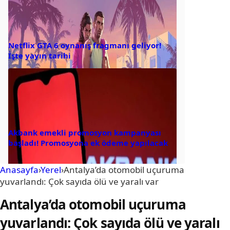
Netflix GTA 6 oynanış fragmanı geliyor!
İşte yayın tarihi
Akbank emekli promosyon kampanyası
başladı! Promosyona ek ödeme yapılacak
Anasayfa
›
Yerel
›
Antalya’da otomobil uçuruma
yuvarlandı: Çok sayıda ölü ve yaralı var
Antalya’da otomobil uçuruma
yuvarlandı: Çok sayıda ölü ve yaralı