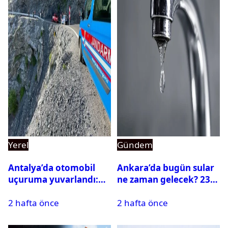
Yerel
Gündem
Antalya’da otomobil
Ankara’da bugün sular
uçuruma yuvarlandı:
ne zaman gelecek? 23
Çok sayıda ölü ve yaralı
Temmuz 2026 ilçe ilçe
2 hafta önce
2 hafta önce
var
su kesintisi sorgulama