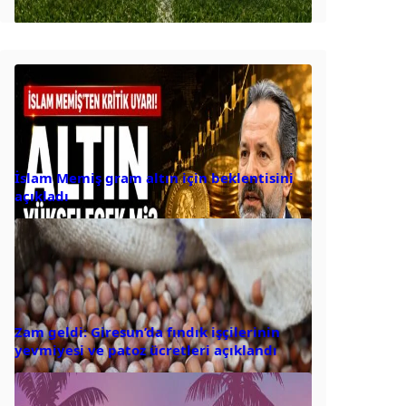
İslam Memiş gram altın için beklentisini
açıkladı
Zam geldi: Giresun’da fındık işçilerinin
yevmiyesi ve patoz ücretleri açıklandı