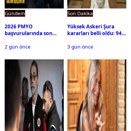
Gündem
Son Dakika
2026 PMYO
Yüksek Askeri Şura
başvurularında son
kararları belli oldu: 94
durum ne?
isim terfi etti
2 gün önce
3 gün önce