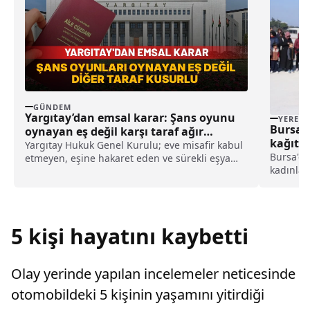
GÜNDEM
Yargıtay’dan emsal karar: Şans oyunu
YEREL
Bursa’
oynayan eş değil karşı taraf ağır
kağıt 
kusurlu sayıldı
Yargıtay Hukuk Genel Kurulu; eve misafir kabul
Bursa'da
etmeyen, eşine hakaret eden ve sürekli eşya
kadınlar
değiştirerek masraf çıkaran kadını ağır kusurlu
kağıt uç
sayarak, kadının eşine tazminat ödemesine
Haftası 
karar verdi.
kapsamı
tarafınd
5 kişi hayatını kaybetti
Olay yerinde yapılan incelemeler neticesinde
otomobildeki 5 kişinin yaşamını yitirdiği