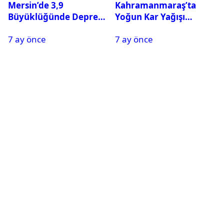
Mersin’de 3,9
Kahramanmaraş’ta
Büyüklüğünde Deprem
Yoğun Kar Yağışı
Oldu
Nedeniyle Okullar Yarın
7 ay önce
7 ay önce
Tatil